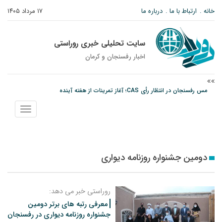
خانه
ارتباط با ما
درباره ما
۱۷ مرداد ۱۴۰۵
سایت تحلیلی خبری روراستی
اخبار رفسنجان و كرمان
مس رفسنجان در انتظار رأی CAS؛ آغاز تمرینات از هفته آینده
پیام رئیس کل دادگستری استان کرمان به مناسبت ۱۷ مردادماه سالروز شهادت شهید
نمایش
صارمی و روز خبرنگار
منو
نانوایی های نوق زیر ذره بین معاون توسعه
دومین جشنواره روزنامه دیواری
روراستی خبر می دهد:
معرفی رتبه های برتر دومین
جشنواره روزنامه دیواری در رفسنجان