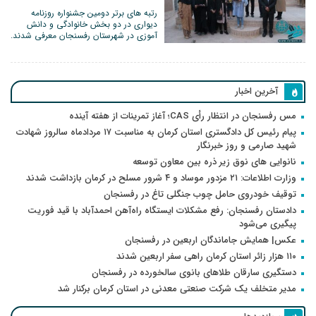
رتبه های برتر دومین جشنواره روزنامه
دیواری در دو بخش خانوادگی و دانش
آموزی در شهرستان رفسنجان معرفی شدند.
آخرین اخبار
مس رفسنجان در انتظار رأی CAS؛ آغاز تمرینات از هفته آینده
پیام رئیس کل دادگستری استان کرمان به مناسبت ۱۷ مردادماه سالروز شهادت
شهید صارمی و روز خبرنگار
نانوایی های نوق زیر ذره بین معاون توسعه
وزارت اطلاعات: ۲۱ مزدور موساد و ۴ شرور مسلح در کرمان بازداشت شدند
توقیف خودروی حامل چوب جنگلی تاغ در رفسنجان
دادستان رفسنجان: رفع مشکلات ایستگاه راه‌آهن احمدآباد با قید فوریت
پیگیری می‌شود
عکس| همایش جاماندگان اربعین در رفسنجان
۱۱۰ هزار زائر استان کرمان راهی سفر اربعین شدند
دستگیری سارقان طلاهای بانوی سالخورده در رفسنجان
مدیر متخلف یک شرکت صنعتی معدنی در استان کرمان برکنار شد