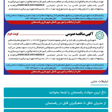
تبلیغات متنی
داغ ترین حوادث رفسنجان را اینجا بخوانید
از مدیران غافل تا ماهیگیران قابل در رفسنجان