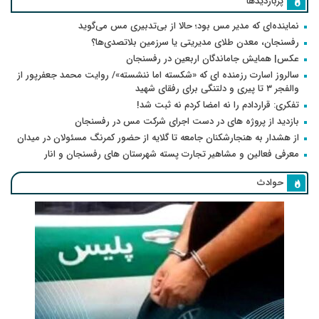
پربازدیدها
نماینده‌ای که مدیر مس بود؛ حالا از بی‌تدبیری مس می‌گوید
رفسنجان، معدن طلای مدیریتی یا سرزمین بلاتصدی‌ها؟
عکس| همایش جاماندگان اربعین در رفسنجان
سالروز اسارت رزمنده ای که «شکسته اما ننشسته»/ روایت محمد جعفرپور از
والفجر ۳ تا پیری و دلتنگی برای رفقای شهید
تفکری: قراردادم را نه امضا کردم نه ثبت شد!
بازدید از پروژه های در دست اجرای شرکت مس در رفسنجان
از هشدار به هنجارشکنان جامعه تا گلایه از حضور کمرنگ مسئولان در میدان
معرفی فعالین و مشاهیر تجارت پسته شهرستان های رفسنجان و انار
حوادث