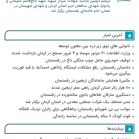
مراسم دومین سالگرد شهادت سردار سپهبد شهید حاج‌قاسم سلیمانی و
یادواره شهدای مدافعان حرم استان کرمان و شهدای شهرستان در
مصلی امام خامنه‌ای رفسنجان برگزار شد.
آخرین اخبار
نانوایی های نوق زیر ذره بین معاون توسعه
وزارت اطلاعات: ۲۱ مزدور موساد و ۴ شرور مسلح در کرمان بازداشت شدند
توقیف خودروی حامل چوب جنگلی تاغ در رفسنجان
دادستان رفسنجان: رفع مشکلات ایستگاه راه‌آهن احمدآباد با قید فوریت
پیگیری می‌شود
عکس| همایش جاماندگان اربعین در رفسنجان
۱۱۰ هزار زائر استان کرمان راهی سفر اربعین شدند
دستگیری سارقان طلاهای بانوی سالخورده در رفسنجان
مدیر متخلف یک شرکت صنعتی معدنی در استان کرمان برکنار شد
موکب بی بی شهربانو رفسنجان؛ پناهگاهی برای زائران نزدیک قتلگاه
فوت کودک ۷ ساله رفسنجانی در سانحه رانندگی
پربازدیدها