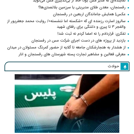
نماینده‌ای که مدیر مس بود؛ حالا از بی‌تدبیری مس می‌گوید
رفسنجان، معدن طلای مدیریتی یا سرزمین بلاتصدی‌ها؟
عکس| همایش جاماندگان اربعین در رفسنجان
سالروز اسارت رزمنده ای که «شکسته اما ننشسته»/ روایت محمد جعفرپور از
والفجر ۳ تا پیری و دلتنگی برای رفقای شهید
تفکری: قراردادم را نه امضا کردم نه ثبت شد!
بازدید از پروژه های در دست اجرای شرکت مس در رفسنجان
از هشدار به هنجارشکنان جامعه تا گلایه از حضور کمرنگ مسئولان در میدان
معرفی فعالین و مشاهیر تجارت پسته شهرستان های رفسنجان و انار
حوادث