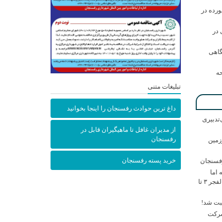
رده در
در
گاهی
حه
تبلیغات متنی
داغ ترین حوادث رفسنجان را اینجا بخوانید
‌تدبیری
از مدیران غافل تا ماهیگیران قابل در
رفسنجان
زمین
خرید پسته رفسنجان
فسنجان
اما
ننشسته»/ روایت محمد جعفرپور از والفجر ۳ تا
ثبت شد!
شرکت