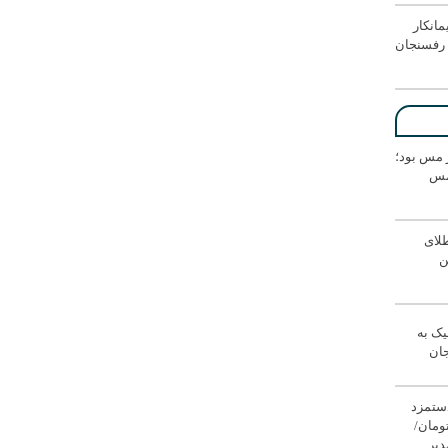
انکار
رفسنجان
ر مس بود؛
 مس
لای
ن
یک به
جان
دستمزد
یون تومان/
دیر