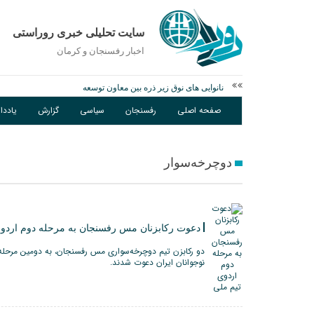
سایت تحلیلی خبری روراستی
اخبار رفسنجان و كرمان
نانوایی های نوق زیر ذره بین معاون توسعه
وزارت اطلاعات: ۲۱ مزدور موساد و ۴ شرور مسلح در کرمان بازداشت شدند
صفحه اصلی
رفسنجان
سیاسی
گزارش
یادد
توقیف خودروی حامل چوب جنگلی تاغ در رفسنجان
دوچرخه‌سوار
دعوت رکابزنان مس رفسنجان به مرحله دوم اردوی
دو‌ رکابزن تیم دوچرخه‌سواری مس رفسنجان، به دومین مرحله
نوجوانان ایران دعوت شدند.