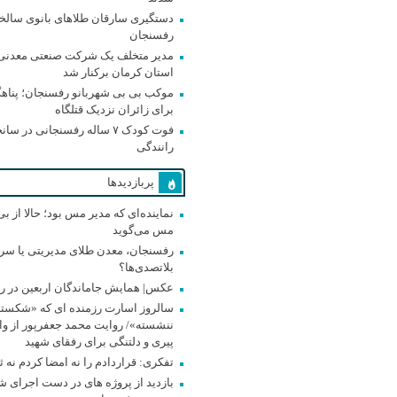
دستگیری سارقان طلاهای بانوی سالخو
رفسنجان
مدیر متخلف یک شرکت صنعتی معدنی 
استان کرمان برکنار شد
موکب بی بی شهربانو رفسنجان؛ پناه
برای زائران نزدیک قتلگاه
فوت کودک ۷ ساله رفسنجانی در سان
رانندگی
پربازدیدها
نماینده‌ای که مدیر مس بود؛ حالا از بی
مس می‌گوید
رفسنجان، معدن طلای مدیریتی یا سر
بلاتصدی‌ها؟
عکس| همایش جاماندگان اربعین در ر
سالروز اسارت رزمنده ای که «شکسته 
پیری و دلتنگی برای رفقای شهید
تفکری: قراردادم را نه امضا کردم نه 
بازدید از پروژه های در دست اجرای 