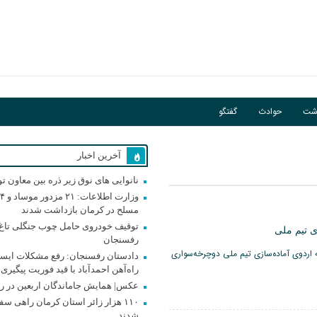
اشت
حوادث
گفتگو
آخرین اخبار
نانوایی های نوق زیر ذره بین معاون ت
و
مسلح در کرمان بازداشت شدند
توقیف خودروی حامل چوب جنگلی تاغ 
 تیم ملی
رفسنجان
 اردوی آماده‌سازی تیم ملی دوچرخه‌سواری
دادستان رفسنجان: رفع مشکلات ایست
راه‌آهن احمدآباد با قید فوریت پیگیری
عکس| همایش جاماندگان اربعین در ر
۱۱۰ هزار زائر استان کرمان راهی سف
شدند