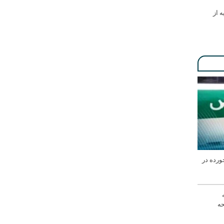
ه از
ورده در
له
حه