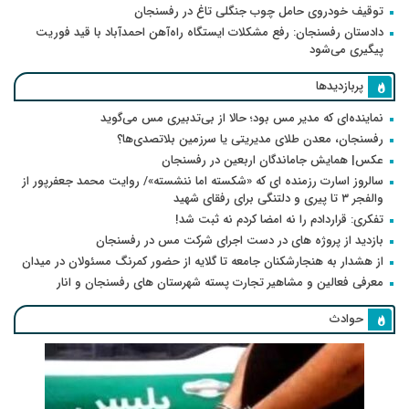
توقیف خودروی حامل چوب جنگلی تاغ در رفسنجان
دادستان رفسنجان: رفع مشکلات ایستگاه راه‌آهن احمدآباد با قید فوریت
پیگیری می‌شود
پربازدیدها
نماینده‌ای که مدیر مس بود؛ حالا از بی‌تدبیری مس می‌گوید
رفسنجان، معدن طلای مدیریتی یا سرزمین بلاتصدی‌ها؟
عکس| همایش جاماندگان اربعین در رفسنجان
سالروز اسارت رزمنده ای که «شکسته اما ننشسته»/ روایت محمد جعفرپور از
والفجر ۳ تا پیری و دلتنگی برای رفقای شهید
تفکری: قراردادم را نه امضا کردم نه ثبت شد!
بازدید از پروژه های در دست اجرای شرکت مس در رفسنجان
از هشدار به هنجارشکنان جامعه تا گلایه از حضور کمرنگ مسئولان در میدان
معرفی فعالین و مشاهیر تجارت پسته شهرستان های رفسنجان و انار
حوادث