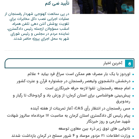
تأیید نمی کنم
در پی ممانعت کهنوجی شهردار رفسنجان از
عملیات اجرایی نصب دکل مخابرات برای
تقویت پوشش آنتن دهی تلفن همراه،
امشب مسؤولان ازجمله رئیس دادگستری،
نماینده مردم در مجلس و رئیس شورای
شهر به محل اجرای پروژه حاضر شدند.
آخرین اخبار
اوردوز با یک بار مصرف هم ممکن است سراغ فرد بیاید + علائم
درخشش دانشجوی ولیعصر رفسنجان در جشنواره قرآن و عترت کشور
امام جمعه رفسنجان: تقوا لازمه حرفه خبرنگاری است
پیش‌بینی هواشناسی برای استان کرمان؛ از وزش باد و گردوخاک تا رگبار و
رعدوبرق
مس رفسنجان در انتظار رأی CAS؛ آغاز تمرینات از هفته آینده
پیام رئیس کل دادگستری استان کرمان به مناسبت ۱۷ مردادماه سالروز شهادت
شهید صارمی و روز خبرنگار
نانوایی های نوق زیر ذره بین معاون توسعه
وزارت اطلاعات: ۲۱ مزدور موساد و ۴ شرور مسلح در کرمان بازداشت شدند