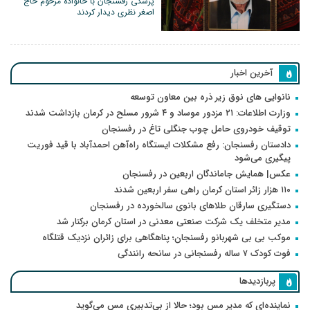
پزشکی رفسنجان با خانواده مرحوم حاج
اصغر نظری دیدار کردند
آخرین اخبار
نانوایی های نوق زیر ذره بین معاون توسعه
وزارت اطلاعات: ۲۱ مزدور موساد و ۴ شرور مسلح در کرمان بازداشت شدند
توقیف خودروی حامل چوب جنگلی تاغ در رفسنجان
دادستان رفسنجان: رفع مشکلات ایستگاه راه‌آهن احمدآباد با قید فوریت
پیگیری می‌شود
عکس| همایش جاماندگان اربعین در رفسنجان
۱۱۰ هزار زائر استان کرمان راهی سفر اربعین شدند
دستگیری سارقان طلاهای بانوی سالخورده در رفسنجان
مدیر متخلف یک شرکت صنعتی معدنی در استان کرمان برکنار شد
موکب بی بی شهربانو رفسنجان؛ پناهگاهی برای زائران نزدیک قتلگاه
فوت کودک ۷ ساله رفسنجانی در سانحه رانندگی
پربازدیدها
نماینده‌ای که مدیر مس بود؛ حالا از بی‌تدبیری مس می‌گوید