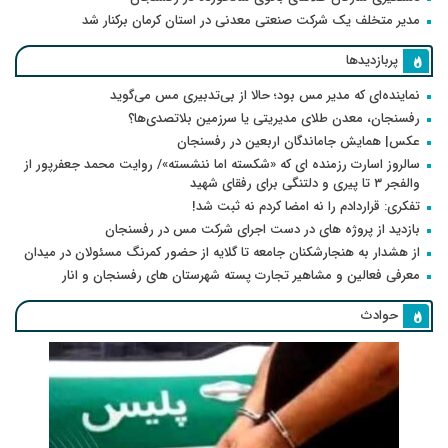
مدیر متخلف یک شرکت صنعتی معدنی در استان کرمان برکنار شد
پربازدیدها
نماینده‌ای که مدیر مس بود؛ حالا از بی‌تدبیری مس می‌گوید
رفسنجان، معدن طلای مدیریتی یا سرزمین بلاتصدی‌ها؟
عکس| همایش جاماندگان اربعین در رفسنجان
سالروز اسارت رزمنده ای که «شکسته اما ننشسته»/ روایت محمد جعفرپور از
والفجر ۳ تا پیری و دلتنگی برای رفقای شهید
تفکری: قراردادم را نه امضا کردم نه ثبت شد!
بازدید از پروژه های در دست اجرای شرکت مس در رفسنجان
از هشدار به هنجارشکنان جامعه تا گلایه از حضور کمرنگ مسئولان در میدان
معرفی فعالین و مشاهیر تجارت پسته شهرستان های رفسنجان و انار
حوادث