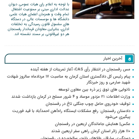
با توجه به اعلام رای هیات عمومی دیوان
عدالت اداری مبنی بر ممنوعیت اشتغال
تمام وقت و همزمان اعضای هیات علمی
دانشگاه ها و موسسات عالی در دستگاه
های مشمول قانون رسیدگی به تخلفات
اداری، بنابراین معاونان فرماندار رفسنجان
هر دو غیرقانونی بر مسند نشسته اند.
آخرین اخبار
مس رفسنجان در انتظار رأی CAS؛ آغاز تمرینات از هفته آینده
پیام رئیس کل دادگستری استان کرمان به مناسبت ۱۷ مردادماه سالروز شهادت
شهید صارمی و روز خبرنگار
نانوایی های نوق زیر ذره بین معاون توسعه
وزارت اطلاعات: ۲۱ مزدور موساد و ۴ شرور مسلح در کرمان بازداشت شدند
توقیف خودروی حامل چوب جنگلی تاغ در رفسنجان
دادستان رفسنجان: رفع مشکلات ایستگاه راه‌آهن احمدآباد با قید فوریت
پیگیری می‌شود
عکس| همایش جاماندگان اربعین در رفسنجان
۱۱۰ هزار زائر استان کرمان راهی سفر اربعین شدند
دستگیری سارقان طلاهای بانوی سالخورده در رفسنجان