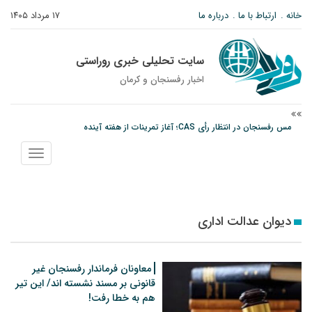
خانه
ارتباط با ما
درباره ما
۱۷ مرداد ۱۴۰۵
سایت تحلیلی خبری روراستی
اخبار رفسنجان و كرمان
مس رفسنجان در انتظار رأی CAS؛ آغاز تمرینات از هفته آینده
پیام رئیس کل دادگستری استان کرمان به مناسبت ۱۷ مردادماه سالروز شهادت شهید
نمایش
صارمی و روز خبرنگار
منو
نانوایی های نوق زیر ذره بین معاون توسعه
دیوان عدالت اداری
معاونان فرماندار رفسنجان غیر
قانونی بر مسند نشسته اند/ این تیر
هم به خطا رفت!