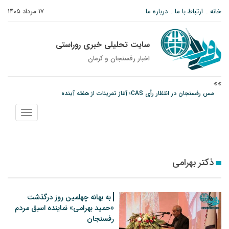
خانه
ارتباط با ما
درباره ما
۱۷ مرداد ۱۴۰۵
سایت تحلیلی خبری روراستی
اخبار رفسنجان و كرمان
مس رفسنجان در انتظار رأی CAS؛ آغاز تمرینات از هفته آینده
پیام رئیس کل دادگستری استان کرمان به مناسبت ۱۷ مردادماه سالروز شهادت شهید
نمایش
صارمی و روز خبرنگار
منو
نانوایی های نوق زیر ذره بین معاون توسعه
ذکتر بهرامی
به بهانه چهلمین روز درگذشت
«حمید بهرامی» نماینده اسبق مردم
رفسنجان