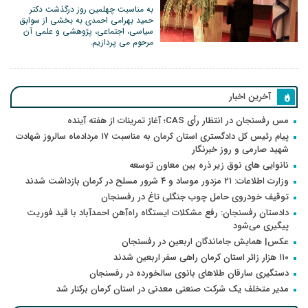
به مناسبت چهلمین روز درگذشت دکتر
حمید بهرامی احمدی به بخشی از سوابق
سیاسی، اجتماعی، پژوهشی و علمی آن
مرحوم می پردازیم.
آخرین اخبار
مس رفسنجان در انتظار رأی CAS؛ آغاز تمرینات از هفته آینده
پیام رئیس کل دادگستری استان کرمان به مناسبت ۱۷ مردادماه سالروز شهادت
شهید صارمی و روز خبرنگار
نانوایی های نوق زیر ذره بین معاون توسعه
وزارت اطلاعات: ۲۱ مزدور موساد و ۴ شرور مسلح در کرمان بازداشت شدند
توقیف خودروی حامل چوب جنگلی تاغ در رفسنجان
دادستان رفسنجان: رفع مشکلات ایستگاه راه‌آهن احمدآباد با قید فوریت
پیگیری می‌شود
عکس| همایش جاماندگان اربعین در رفسنجان
۱۱۰ هزار زائر استان کرمان راهی سفر اربعین شدند
دستگیری سارقان طلاهای بانوی سالخورده در رفسنجان
مدیر متخلف یک شرکت صنعتی معدنی در استان کرمان برکنار شد