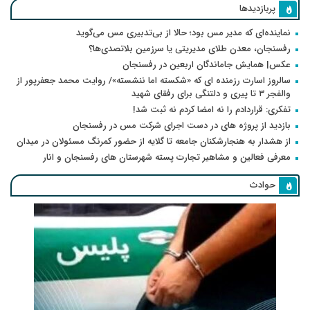
پربازدیدها
نماینده‌ای که مدیر مس بود؛ حالا از بی‌تدبیری مس می‌گوید
رفسنجان، معدن طلای مدیریتی یا سرزمین بلاتصدی‌ها؟
عکس| همایش جاماندگان اربعین در رفسنجان
سالروز اسارت رزمنده ای که «شکسته اما ننشسته»/ روایت محمد جعفرپور از
والفجر ۳ تا پیری و دلتنگی برای رفقای شهید
تفکری: قراردادم را نه امضا کردم نه ثبت شد!
بازدید از پروژه های در دست اجرای شرکت مس در رفسنجان
از هشدار به هنجارشکنان جامعه تا گلایه از حضور کمرنگ مسئولان در میدان
معرفی فعالین و مشاهیر تجارت پسته شهرستان های رفسنجان و انار
حوادث