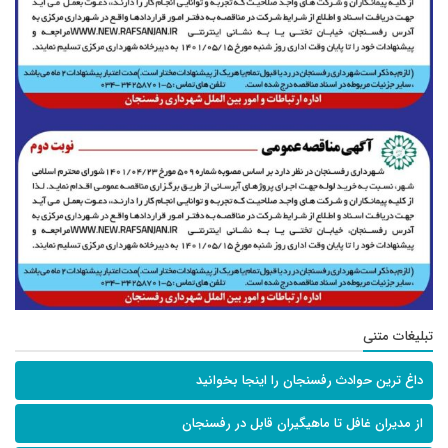
تبلیغات متنی
داغ ترین حوادث رفسنجان را اینجا بخوانید
از مدیران غافل تا ماهیگیران قابل در رفسنجان