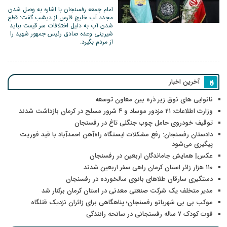
امام جمعه رفسنجان با اشاره به وصل شدن
مجدد آب خلیج فارس از دیشب گفت: قطع
شدن آب به دلیل اختلافات سر قیمت نباید
شیرینی وعده صادق رئیس جمهور شهید را
از مردم بگیرد‌.
آخرین اخبار
نانوایی های نوق زیر ذره بین معاون توسعه
وزارت اطلاعات: ۲۱ مزدور موساد و ۴ شرور مسلح در کرمان بازداشت شدند
توقیف خودروی حامل چوب جنگلی تاغ در رفسنجان
دادستان رفسنجان: رفع مشکلات ایستگاه راه‌آهن احمدآباد با قید فوریت
پیگیری می‌شود
عکس| همایش جاماندگان اربعین در رفسنجان
۱۱۰ هزار زائر استان کرمان راهی سفر اربعین شدند
دستگیری سارقان طلاهای بانوی سالخورده در رفسنجان
مدیر متخلف یک شرکت صنعتی معدنی در استان کرمان برکنار شد
موکب بی بی شهربانو رفسنجان؛ پناهگاهی برای زائران نزدیک قتلگاه
فوت کودک ۷ ساله رفسنجانی در سانحه رانندگی