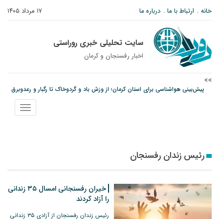
خانه
ارتباط با ما
درباره ما
۱۷ مرداد ۱۴۰۵
سایت تحلیلی خبری روراستی
اخبار رفسنجان و كرمان
پیش‌بینی هواشناسی برای استان کرمان؛ از وزش باد و گردوخاک تا رگبار و رعدوبرق
مس رفسنجان در انتظار رأی CAS؛ آغاز تمرینات از هفته آینده
نمایش
پیام رئیس کل دادگستری استان کرمان به مناسبت ۱۷ مردادماه سالروز شهادت شهید
منو
صارمی و روز خبرنگار
رئیس زندان رفسنجان
خیران رفسنجانی امسال ۳۵ زندانی
را آزاد کردند
رئیس زندان رفسنجان از آزادی ۳۵ زندانی