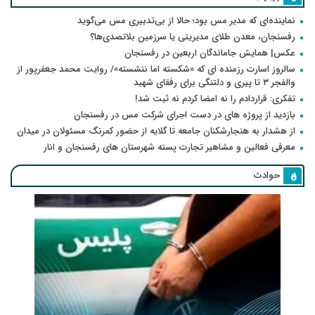
نماینده‌ای که مدیر مس بود؛ حالا از بی‌تدبیری مس می‌گوید
رفسنجان، معدن طلای مدیریتی یا سرزمین بلاتصدی‌ها؟
عکس| همایش جاماندگان اربعین در رفسنجان
سالروز اسارت رزمنده ای که «شکسته اما ننشسته»/ روایت محمد جعفرپور از
والفجر ۳ تا پیری و دلتنگی برای رفقای شهید
تفکری: قراردادم را نه امضا کردم نه ثبت شد!
بازدید از پروژه های در دست اجرای شرکت مس در رفسنجان
از هشدار به هنجارشکنان جامعه تا گلایه از حضور کمرنگ مسئولان در میدان
معرفی فعالین و مشاهیر تجارت پسته شهرستان های رفسنجان و انار
حوادث