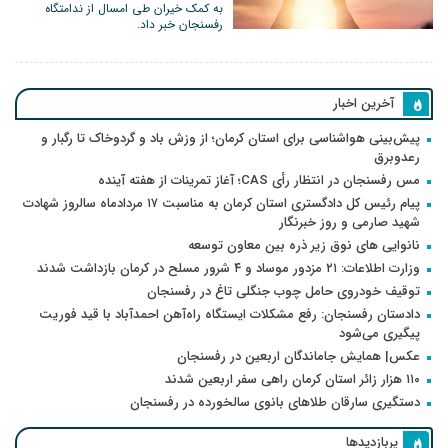
به کمک خیران طی امسال از ندامتگاه
رفسنجان خبر داد.
آخرین اخبار
پیش‌بینی هواشناسی برای استان کرمان؛ از وزش باد و گردوخاک تا رگبار و
رعدوبرق
مس رفسنجان در انتظار رأی CAS؛ آغاز تمرینات از هفته آینده
پیام رئیس کل دادگستری استان کرمان به مناسبت ۱۷ مردادماه سالروز شهادت
شهید صارمی و روز خبرنگار
نانوایی های نوق زیر ذره بین معاون توسعه
وزارت اطلاعات: ۲۱ مزدور موساد و ۴ شرور مسلح در کرمان بازداشت شدند
توقیف خودروی حامل چوب جنگلی تاغ در رفسنجان
دادستان رفسنجان: رفع مشکلات ایستگاه راه‌آهن احمدآباد با قید فوریت
پیگیری می‌شود
عکس| همایش جاماندگان اربعین در رفسنجان
۱۱۰ هزار زائر استان کرمان راهی سفر اربعین شدند
دستگیری سارقان طلاهای بانوی سالخورده در رفسنجان
پربازدیدها