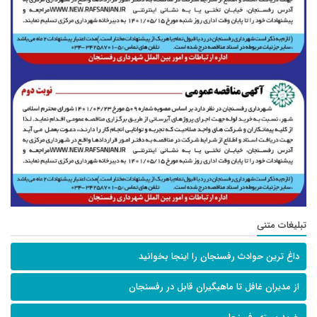
تبلیغات متنی
داغ ترین حوادث رفسنجان را اینجا بخوانید
از مدیران غافل تا ماهیگیران قابل در رفسنجان