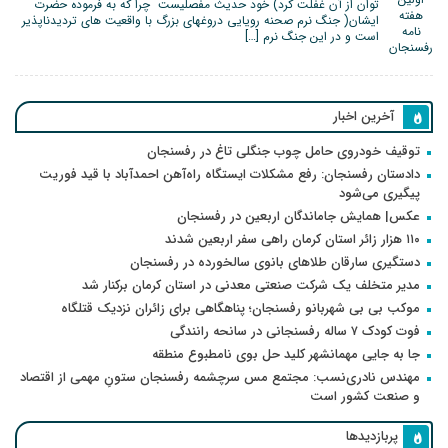
توان از آن غفلت کرد) خود حدیث مفصلیست چرا که به فرموده حضرت
ایشان( جنگ نرم صحنه رویایی دروغهای بزرگ با واقعیت های تردیدناپذیر
است و در این جنگ نرم […]
آخرین اخبار
توقیف خودروی حامل چوب جنگلی تاغ در رفسنجان
دادستان رفسنجان: رفع مشکلات ایستگاه راه‌آهن احمدآباد با قید فوریت
پیگیری می‌شود
عکس| همایش جاماندگان اربعین در رفسنجان
۱۱۰ هزار زائر استان کرمان راهی سفر اربعین شدند
دستگیری سارقان طلاهای بانوی سالخورده در رفسنجان
مدیر متخلف یک شرکت صنعتی معدنی در استان کرمان برکنار شد
موکب بی بی شهربانو رفسنجان؛ پناهگاهی برای زائران نزدیک قتلگاه
فوت کودک ۷ ساله رفسنجانی در سانحه رانندگی
جا به جایی مهمانشهر کلید حل بوی نامطبوع منطقه
مهندس نادری‌نسب: مجتمع مس سرچشمه رفسنجان ستونِ مهمی از اقتصاد
و صنعت کشور است
پربازدیدها