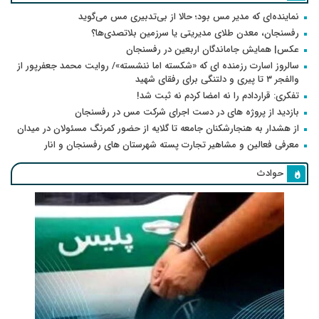
نماینده‌ای که مدیر مس بود؛ حالا از بی‌تدبیری مس می‌گوید
رفسنجان، معدن طلای مدیریتی یا سرزمین بلاتصدی‌ها؟
عکس| همایش جاماندگان اربعین در رفسنجان
سالروز اسارت رزمنده ای که «شکسته اما ننشسته»/ روایت محمد جعفرپور از
والفجر ۳ تا پیری و دلتنگی برای رفقای شهید
تفکری: قراردادم را نه امضا کردم نه ثبت شد!
بازدید از پروژه های در دست اجرای شرکت مس در رفسنجان
از هشدار به هنجارشکنان جامعه تا گلایه از حضور کمرنگ مسئولان در میدان
معرفی فعالین و مشاهیر تجارت پسته شهرستان های رفسنجان و انار
حوادث