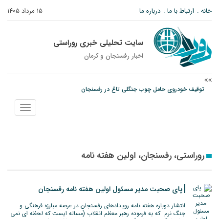
خانه
ارتباط با ما
درباره ما
۱۵ مرداد ۱۴۰۵
سایت تحلیلی خبری روراستی
اخبار رفسنجان و كرمان
توقیف خودروی حامل چوب جنگلی تاغ در رفسنجان
دادستان رفسنجان: رفع مشکلات ایستگاه راه‌آهن احمدآباد با قید فوریت پیگیری
نمایش
می‌شود
منو
عکس| همایش جاماندگان اربعین در رفسنجان
روراستی، رفسنجان، اولین هفته نامه
پای صحبت مدیر مسئول اولین هفته نامه رفسنجان
انتشار دوباره هفته نامه رویدادهای رفسنجان در عرصه مبارزه فرهنگی و
جنگ نرم که به فرموده رهبر معظم انقلاب (مساله ایست که لحظه ای نمی