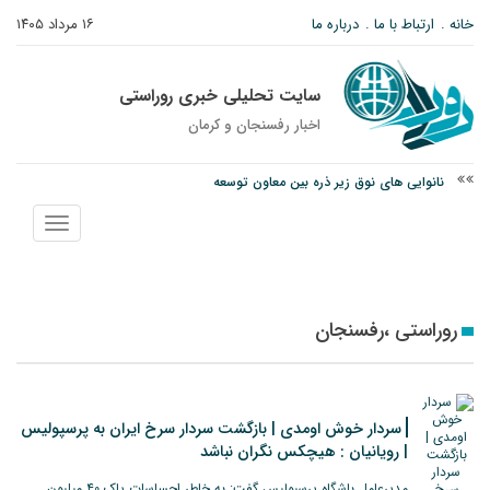
خانه
ارتباط با ما
درباره ما
۱۶ مرداد ۱۴۰۵
سایت تحلیلی خبری روراستی
اخبار رفسنجان و كرمان
نانوایی های نوق زیر ذره بین معاون توسعه
وزارت اطلاعات: ۲۱ مزدور موساد و ۴ شرور مسلح در کرمان بازداشت شدند
نمایش
توقیف خودروی حامل چوب جنگلی تاغ در رفسنجان
منو
روراستی ،رفسنجان
سردار خوش اومدی | بازگشت سردار سرخ ایران به پرسپولیس
| رویانیان : هیچکس نگران نباشد
مدیرعامل باشگاه پرسپولیس گفت: به خاطر احساسات پاک ۴۰ میلیون