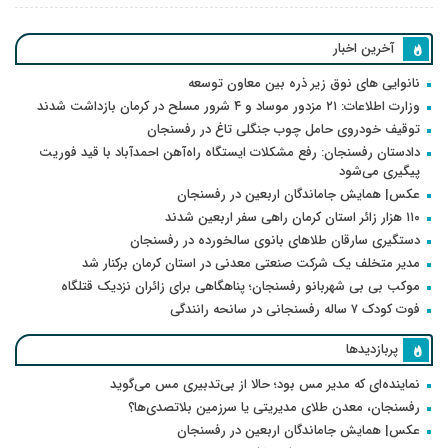
آخرین اخبار
نانوایی های نوق زیر ذره بین معاون توسعه
وزارت اطلاعات: ۲۱ مزدور موساد و ۴ شرور مسلح در کرمان بازداشت شدند
توقیف خودروی حامل چوب جنگلی تاغ در رفسنجان
دادستان رفسنجان: رفع مشکلات ایستگاه راه‌آهن احمدآباد با قید فوریت
پیگیری می‌شود
عکس| همایش جاماندگان اربعین در رفسنجان
۱۱۰ هزار زائر استان کرمان راهی سفر اربعین شدند
دستگیری سارقان طلاهای بانوی سالخورده در رفسنجان
مدیر متخلف یک شرکت صنعتی معدنی در استان کرمان برکنار شد
موکب بی بی شهربانو رفسنجان؛ پناهگاهی برای زائران نزدیک قتلگاه
فوت کودک ۷ ساله رفسنجانی در سانحه رانندگی
پربازدیدها
نماینده‌ای که مدیر مس بود؛ حالا از بی‌تدبیری مس می‌گوید
رفسنجان، معدن طلای مدیریتی یا سرزمین بلاتصدی‌ها؟
عکس| همایش جاماندگان اربعین در رفسنجان