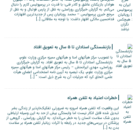
هوادار، بازیکنان عاشق و کادر فنی؛ با قدرت در پرسپولیس کارم را دنبال
می‌کنم. به گزارش خبرگزاری روراستی به نقل از پارس فوتبال و به نقل از
مرجع خبری پرسپولیس – محمد رویانیان پس از جدیدترین اظهارات
فداحسین مالکی اظهار داشت: با توجه به ملاقاتی […]
بازنشستگی استادان تا 5 سال به تعویق افتاد
با تصویب مرکز هیأتهای امنا و هیأتهای ممیزه مرکزی وزارت علوم،
بازنشستگی استادان تا 5 سال به تعویق افتاد. به گزارش خبرگزاری
روراستی، مهدی ایرانمنش – رئیس مرکز هیأتهای امنا و هیأتهای ممیزه
مرکزی وزارت علوم، یک تبصره به آیین نامه استخدامی اعضای هیأت
علمی الحاق کرد که جزئیات آن به شرح ذیل است: ” […]
خطرات اعتیاد به تلفن همراه
این واقعیت که تلفن همراه امروزه به ضرورتی تفکیک‌ناپذیر از زندگی بشر
تبدیل شده قابل انکار نیست اما وابستگی بیش از حد به این وسیله ارتباطی
بدون شک سلامت انسان را به خطر می‌اندازد. به گزارش روراستی ، گروهی از
پزشکان در بررسی‌های جدید در رابطه با اثرات زیانبار تلفن همراه بر سلامت
بدن به […]