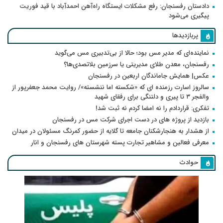
دادستان رفسنجان: رفع مشکلات ایستگاه راه‌آهن احمدآباد با قید فوریت
پیگیری می‌شود
پربازدیدها
نماینده‌ای که مدیر مس بود؛ حالا از بی‌تدبیری مس می‌گوید
رفسنجان، معدن طلای مدیریتی یا سرزمین بلاتصدی‌ها؟
عکس| همایش جاماندگان اربعین در رفسنجان
سالروز اسارت رزمنده ای که «شکسته اما ننشسته»/ روایت محمد جعفرپور از
والفجر ۳ تا پیری و دلتنگی برای رفقای شهید
تفکری: قراردادم را نه امضا کردم نه ثبت شد!
بازدید از پروژه های در دست اجرای شرکت مس در رفسنجان
از هشدار به هنجارشکنان جامعه تا گلایه از حضور کمرنگ مسئولان در میدان
معرفی فعالین و مشاهیر تجارت پسته شهرستان های رفسنجان و انار
حوادث