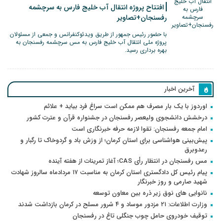
افتتاح پروژه انتقال آب خلیج فارس به سرچشمه
رفسنجان+تصاویر
با حضور رئیس جمهور از طریق ویدئوکنفرانس و جمعی از مسئولان
پروژه ملی انتقال آب خلیج فارس به مس سرچشمه رفسنجان به
بهره برداری رسید.
آخرین اخبار
اوردوز با یک بار مصرف هم ممکن است سراغ فرد بیاید + علائم
درخشش دانشجوی ولیعصر رفسنجان در جشنواره قرآن و عترت کشور
امام جمعه رفسنجان: تقوا لازمه حرفه خبرنگاری است
پیش‌بینی هواشناسی برای استان کرمان؛ از وزش باد و گردوخاک تا رگبار و
رعدوبرق
مس رفسنجان در انتظار رأی CAS؛ آغاز تمرینات از هفته آینده
پیام رئیس کل دادگستری استان کرمان به مناسبت ۱۷ مردادماه سالروز شهادت
شهید صارمی و روز خبرنگار
نانوایی های نوق زیر ذره بین معاون توسعه
وزارت اطلاعات: ۲۱ مزدور موساد و ۴ شرور مسلح در کرمان بازداشت شدند
توقیف خودروی حامل چوب جنگلی تاغ در رفسنجان