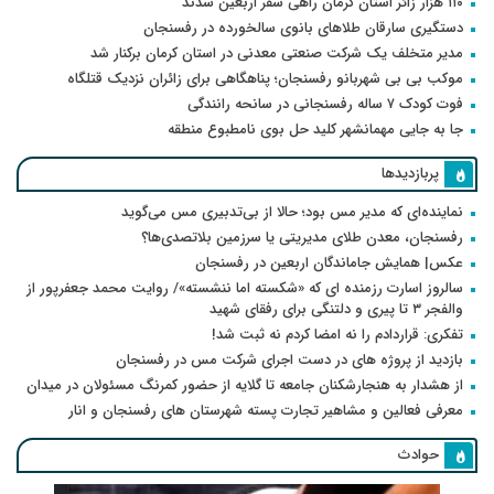
۱۱۰ هزار زائر استان کرمان راهی سفر اربعین شدند
دستگیری سارقان طلاهای بانوی سالخورده در رفسنجان
مدیر متخلف یک شرکت صنعتی معدنی در استان کرمان برکنار شد
موکب بی بی شهربانو رفسنجان؛ پناهگاهی برای زائران نزدیک قتلگاه
فوت کودک ۷ ساله رفسنجانی در سانحه رانندگی
جا به جایی مهمانشهر کلید حل بوی نامطبوع منطقه
پربازدیدها
نماینده‌ای که مدیر مس بود؛ حالا از بی‌تدبیری مس می‌گوید
رفسنجان، معدن طلای مدیریتی یا سرزمین بلاتصدی‌ها؟
عکس| همایش جاماندگان اربعین در رفسنجان
سالروز اسارت رزمنده ای که «شکسته اما ننشسته»/ روایت محمد جعفرپور از
والفجر ۳ تا پیری و دلتنگی برای رفقای شهید
تفکری: قراردادم را نه امضا کردم نه ثبت شد!
بازدید از پروژه های در دست اجرای شرکت مس در رفسنجان
از هشدار به هنجارشکنان جامعه تا گلایه از حضور کمرنگ مسئولان در میدان
معرفی فعالین و مشاهیر تجارت پسته شهرستان های رفسنجان و انار
حوادث