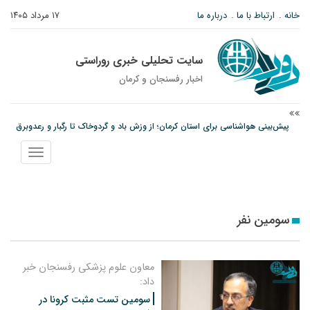
خانه
ارتباط با ما
درباره ما
۱۷ مرداد ۱۴۰۵
سایت تحلیلی خبری روراستی
اخبار رفسنجان و كرمان
پیش‌بینی هواشناسی برای استان کرمان؛ از وزش باد و گردوخاک تا رگبار و رعدوبرق
مس رفسنجان در انتظار رأی CAS؛ آغاز تمرینات از هفته آینده
نمایش
پیام رئیس کل دادگستری استان کرمان به مناسبت ۱۷ مردادماه سالروز شهادت شهید
منو
صارمی و روز خبرنگار
سومین نفر
معاون علوم پزشکی رفسنجان خبر
داد:
سومین تست مثبت کرونا در