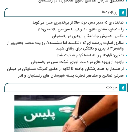
دستگیری سارقان طلاهای بانوی سالخورده در رفسنجان
پربازدیدها
نماینده‌ای که مدیر مس بود؛ حالا از بی‌تدبیری مس می‌گوید
رفسنجان، معدن طلای مدیریتی یا سرزمین بلاتصدی‌ها؟
عکس| همایش جاماندگان اربعین در رفسنجان
سالروز اسارت رزمنده ای که «شکسته اما ننشسته»/ روایت محمد جعفرپور از
والفجر ۳ تا پیری و دلتنگی برای رفقای شهید
تفکری: قراردادم را نه امضا کردم نه ثبت شد!
بازدید از پروژه های در دست اجرای شرکت مس در رفسنجان
از هشدار به هنجارشکنان جامعه تا گلایه از حضور کمرنگ مسئولان در میدان
معرفی فعالین و مشاهیر تجارت پسته شهرستان های رفسنجان و انار
حوادث