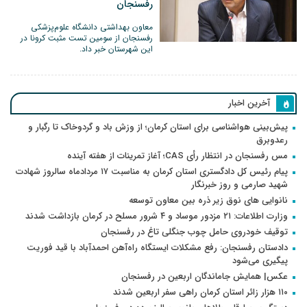
رفسنجان
معاون بهداشتی دانشگاه علوم‌پزشکی
رفسنجان از سومین تست مثبت کرونا در
این شهرستان خبر داد.
آخرین اخبار
پیش‌بینی هواشناسی برای استان کرمان؛ از وزش باد و گردوخاک تا رگبار و
رعدوبرق
مس رفسنجان در انتظار رأی CAS؛ آغاز تمرینات از هفته آینده
پیام رئیس کل دادگستری استان کرمان به مناسبت ۱۷ مردادماه سالروز شهادت
شهید صارمی و روز خبرنگار
نانوایی های نوق زیر ذره بین معاون توسعه
وزارت اطلاعات: ۲۱ مزدور موساد و ۴ شرور مسلح در کرمان بازداشت شدند
توقیف خودروی حامل چوب جنگلی تاغ در رفسنجان
دادستان رفسنجان: رفع مشکلات ایستگاه راه‌آهن احمدآباد با قید فوریت
پیگیری می‌شود
عکس| همایش جاماندگان اربعین در رفسنجان
۱۱۰ هزار زائر استان کرمان راهی سفر اربعین شدند