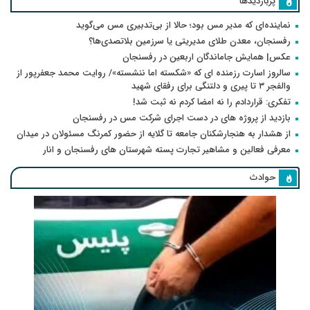
پربازدیدها
نماینده‌ای که مدیر مس بود؛ حالا از بی‌تدبیری مس می‌گوید
رفسنجان، معدن طلای مدیریتی یا سرزمین بلاتصدی‌ها؟
عکس| همایش جاماندگان اربعین در رفسنجان
سالروز اسارت رزمنده ای که «شکسته اما ننشسته»/ روایت محمد جعفرپور از
والفجر ۳ تا پیری و دلتنگی برای رفقای شهید
تفکری: قراردادم را نه امضا کردم نه ثبت شد!
بازدید از پروژه های در دست اجرای شرکت مس در رفسنجان
از هشدار به هنجارشکنان جامعه تا گلایه از حضور کمرنگ مسئولان در میدان
معرفی فعالین و مشاهیر تجارت پسته شهرستان های رفسنجان و انار
حوادث