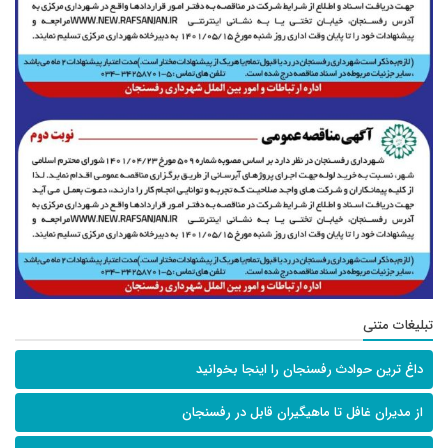
تبلیغات متنی
داغ ترین حوادث رفسنجان را اینجا بخوانید
از مدیران غافل تا ماهیگیران قابل در رفسنجان