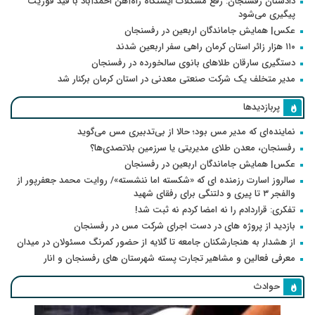
دادستان رفسنجان: رفع مشکلات ایستگاه راه‌آهن احمدآباد با قید فوریت
پیگیری می‌شود
عکس| همایش جاماندگان اربعین در رفسنجان
۱۱۰ هزار زائر استان کرمان راهی سفر اربعین شدند
دستگیری سارقان طلاهای بانوی سالخورده در رفسنجان
مدیر متخلف یک شرکت صنعتی معدنی در استان کرمان برکنار شد
پربازدیدها
نماینده‌ای که مدیر مس بود؛ حالا از بی‌تدبیری مس می‌گوید
رفسنجان، معدن طلای مدیریتی یا سرزمین بلاتصدی‌ها؟
عکس| همایش جاماندگان اربعین در رفسنجان
سالروز اسارت رزمنده ای که «شکسته اما ننشسته»/ روایت محمد جعفرپور از
والفجر ۳ تا پیری و دلتنگی برای رفقای شهید
تفکری: قراردادم را نه امضا کردم نه ثبت شد!
بازدید از پروژه های در دست اجرای شرکت مس در رفسنجان
از هشدار به هنجارشکنان جامعه تا گلایه از حضور کمرنگ مسئولان در میدان
معرفی فعالین و مشاهیر تجارت پسته شهرستان های رفسنجان و انار
حوادث