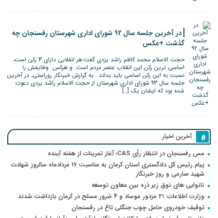
در آخرین جلسه سال 92 شورای اداری شهرستان رفسنجان چه
گذشت +عکس
حجت الاسلام محمد کاظم راشد یزدی گفت:هر انقلابی دارای 4 رکن است،
اساسی ترین رکن این انقلاب عنصر مردم است و هرکس وظایفش را
نسبت به این رکن اساسی باید بداند . به گزارش خبرنگار روراستی، در آخرین
جلسه سال 93 شورای اداری شهرستان از حجت الاسلام راشد یزدی دعوت
شده بود که ایشان یک […]
آخرین اخبار
مس رفسنجان در انتظار رأی CAS؛ آغاز تمرینات از هفته آینده
پیام رئیس کل دادگستری استان کرمان به مناسبت ۱۷ مردادماه سالروز شهادت
شهید صارمی و روز خبرنگار
نانوایی های نوق زیر ذره بین معاون توسعه
وزارت اطلاعات: ۲۱ مزدور موساد و ۴ شرور مسلح در کرمان بازداشت شدند
توقیف خودروی حامل چوب جنگلی تاغ در رفسنجان