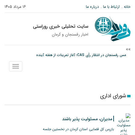
خانه
ارتباط با ما
درباره ما
۱۶ مرداد ۱۴۰۵
سایت تحلیلی خبری روراستی
اخبار رفسنجان و كرمان
مس رفسنجان در انتظار رأی CAS؛ آغاز تمرینات از هفته آینده
پیام رئیس کل دادگستری استان کرمان به مناسبت ۱۷ مردادماه سالروز شهادت شهید
نمایش
صارمی و روز خبرنگار
منو
نانوایی های نوق زیر ذره بین معاون توسعه
شورای اداری
مدیران، مسئولیت پذیر باشند
بازرس کل قضایی استان کرمان در نخستین جلسه