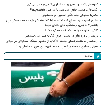
نماینده‌ای که مدیر مس بود؛ حالا از بی‌تدبیری مس می‌گوید
رفسنجان، معدن طلای مدیریتی یا سرزمین بلاتصدی‌ها؟
عکس| همایش جاماندگان اربعین در رفسنجان
سالروز اسارت رزمنده ای که «شکسته اما ننشسته»/ روایت محمد جعفرپور از
والفجر ۳ تا پیری و دلتنگی برای رفقای شهید
تفکری: قراردادم را نه امضا کردم نه ثبت شد!
بازدید از پروژه های در دست اجرای شرکت مس در رفسنجان
از هشدار به هنجارشکنان جامعه تا گلایه از حضور کمرنگ مسئولان در میدان
معرفی فعالین و مشاهیر تجارت پسته شهرستان های رفسنجان و انار
حوادث