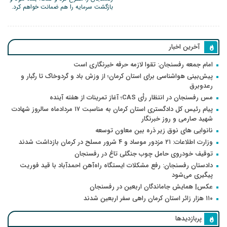
بازگشت سرمایه را هم ضمانت خواهم کرد.
آخرین اخبار
امام جمعه رفسنجان: تقوا لازمه حرفه خبرنگاری است
پیش‌بینی هواشناسی برای استان کرمان؛ از وزش باد و گردوخاک تا رگبار و
رعدوبرق
مس رفسنجان در انتظار رأی CAS؛ آغاز تمرینات از هفته آینده
پیام رئیس کل دادگستری استان کرمان به مناسبت ۱۷ مردادماه سالروز شهادت
شهید صارمی و روز خبرنگار
نانوایی های نوق زیر ذره بین معاون توسعه
وزارت اطلاعات: ۲۱ مزدور موساد و ۴ شرور مسلح در کرمان بازداشت شدند
توقیف خودروی حامل چوب جنگلی تاغ در رفسنجان
دادستان رفسنجان: رفع مشکلات ایستگاه راه‌آهن احمدآباد با قید فوریت
پیگیری می‌شود
عکس| همایش جاماندگان اربعین در رفسنجان
۱۱۰ هزار زائر استان کرمان راهی سفر اربعین شدند
پربازدیدها