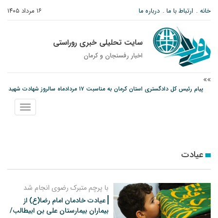
خانه
ارتباط با ما
درباره ما
۱۶ مرداد ۱۴۰۵
سایت تحلیلی خبری روراستی
اخبار رفسنجان و كرمان
پیام رئیس کل دادگستری استان کرمان به مناسبت ۱۷ مردادماه سالروز شهادت شهید
صارمی و روز خبرنگار
نمایش
نانوایی های نوق زیر ذره بین معاون توسعه
منو
وزارت اطلاعات: ۲۱ مزدور موساد و ۴ شرور مسلح در کرمان بازداشت شدند
عیادت
با پرچم متبرک رضوی انجام شد
عیادت خادمان امام رضا(ع) از
بیماران بیمارستان علی بن ابیطالب/