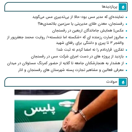
پربازدیدها
نماینده‌ای که مدیر مس بود؛ حالا از بی‌تدبیری مس می‌گوید
رفسنجان، معدن طلای مدیریتی یا سرزمین بلاتصدی‌ها؟
عکس| همایش جاماندگان اربعین در رفسنجان
سالروز اسارت رزمنده ای که «شکسته اما ننشسته»/ روایت محمد جعفرپور از
والفجر ۳ تا پیری و دلتنگی برای رفقای شهید
تفکری: قراردادم را نه امضا کردم نه ثبت شد!
بازدید از پروژه های در دست اجرای شرکت مس در رفسنجان
از هشدار به هنجارشکنان جامعه تا گلایه از حضور کمرنگ مسئولان در میدان
معرفی فعالین و مشاهیر تجارت پسته شهرستان های رفسنجان و انار
حوادث