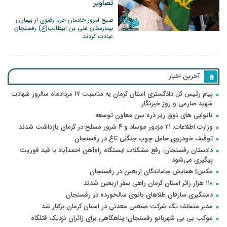
تصاویر
صبح امروز خادمان حرم رضوی از بیماران
بیمارستان علی بن ابیطالب(ع) رفسنجان
عیادت کردند.
آخرین اخبار
پیام رئیس کل دادگستری استان کرمان به مناسبت ۱۷ مردادماه سالروز شهادت
شهید صارمی و روز خبرنگار
نانوایی های نوق زیر ذره بین معاون توسعه
وزارت اطلاعات: ۲۱ مزدور موساد و ۴ شرور مسلح در کرمان بازداشت شدند
توقیف خودروی حامل چوب جنگلی تاغ در رفسنجان
دادستان رفسنجان: رفع مشکلات ایستگاه راه‌آهن احمدآباد با قید فوریت
پیگیری می‌شود
عکس| همایش جاماندگان اربعین در رفسنجان
۱۱۰ هزار زائر استان کرمان راهی سفر اربعین شدند
دستگیری سارقان طلاهای بانوی سالخورده در رفسنجان
مدیر متخلف یک شرکت صنعتی معدنی در استان کرمان برکنار شد
موکب بی بی شهربانو رفسنجان؛ پناهگاهی برای زائران نزدیک قتلگاه