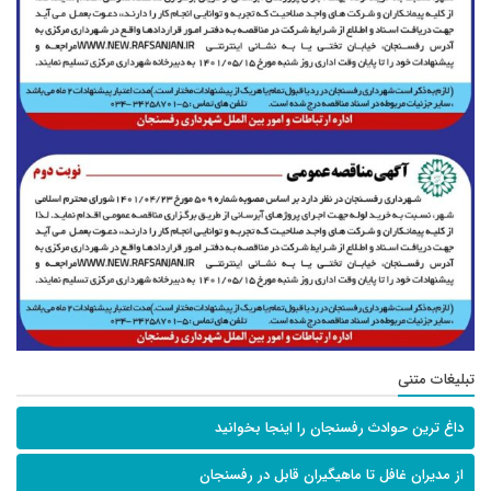
تبلیغات متنی
داغ ترین حوادث رفسنجان را اینجا بخوانید
از مدیران غافل تا ماهیگیران قابل در رفسنجان