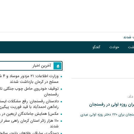
اشت
حوادث
گفتگو
فوریت پیگیری می‌شود
آخرین اخبار
وزارت اطلاعات
مسلح در کرمان بازداشت شدند
توقیف خودروی حامل چوب جنگلی تاغ
رفسنجان
داد:
دادستان رفسنجان: رفع مشکلات ایست
ران روزه اولی در رفسنجان
راه‌آهن احمدآباد با قید فوریت پیگیر
عکس| همایش جاماندگان اربعین در 
گروه «مادرانه» شهرستان رفسنجان برای ۲۲۰ دختر روزه اولی عیدی
۱۱۰ هزار زائر استان کرمان راهی سفر ا
شدند
دستگیری سارقان طلاهای بانوی سالخو