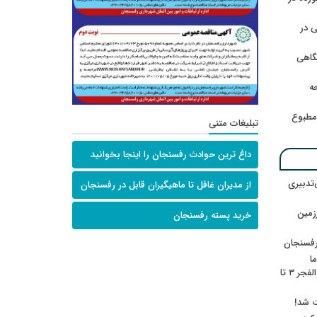
 در
گاهی
حه
امطبوع
تبلیغات متنی
داغ ترین حوادث رفسنجان را اینجا بخوانید
‌تدبیری
از مدیران غافل تا ماهیگیران قابل در رفسنجان
زمین
خرید پسته رفسنجان
رفسنجان
ا
ننشسته»/ روایت محمد جعفرپور از والفجر ۳ تا
ت شد!