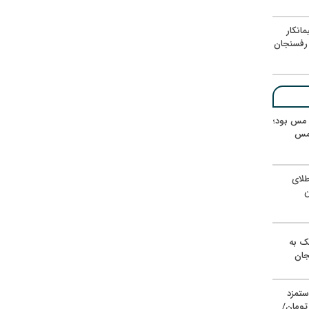
انکار
رفسنجان
ر مس بود؛
 مس
لای
ن
یک به
جان
ستمزد
یون تومان/