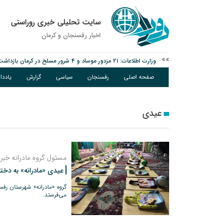
سایت تحلیلی خبری روراستی
اخبار رفسنجان و كرمان
وزارت اطلاعات: ۲۱ مزدور موساد و ۴ شرور مسلح در کرمان بازداشت شدند
توقیف خودروی حامل چوب جنگلی تاغ در رفسنجان
صفحه اصلی
رفسنجان
سیاسی
گزارش
یادد
دادستان رفسنجان: رفع مشکلات ایستگاه راه‌آهن احمدآباد با قید 
عیدی
مسئول گروه مادرانه خبر 
عیدی «مادرانه» به دخت
می‌فرستد.