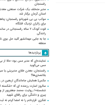
رفسنجان
مدیر متخلف یک شرکت صنعتی معدنی
استان کرمان برکنار شد
موکب بی بی شهربانو رفسنجان؛ پناه
برای زائران نزدیک قتلگاه
فوت کودک ۷ ساله رفسنجانی در سان
رانندگی
جا به جایی مهمانشهر کلید حل بوی ن
منطقه
پربازدیدها
نماینده‌ای که مدیر مس بود؛ حالا از بی
مس می‌گوید
رفسنجان، معدن طلای مدیریتی یا سر
بلاتصدی‌ها؟
عکس| همایش جاماندگان اربعین در 
سالروز اسارت رزمنده ای که «شکسته ام
پیری و دلتنگی برای رفقای شهید
تفکری: قراردادم را نه امضا کردم نه ثب