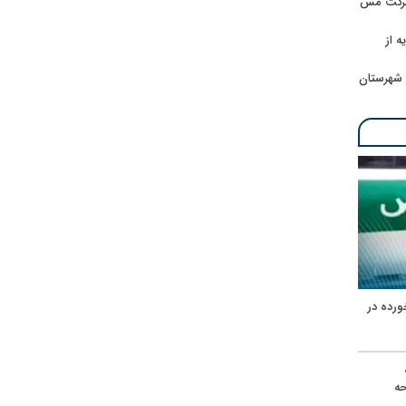
 شرکت مس
ه از
 شهرستان
ورده در
ه
حه