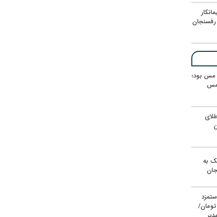
انکار
رفسنجان
ر مس بود؛
 مس
لای
ن
یک به
جان
ستمزد
یون تومان/
دیر