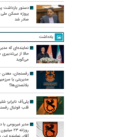
دستور بازداشت پیم
پروژه مسکن ملی 
صادر شد
یادداشت
نماینده‌ای که مدی
حالا از بی‌تدبیری
می‌گوید
رفسنجان، معدن ط
مدیریتی یا سرزمی
بلاتصدی‌ها؟
پلی‌آف نابرابر؛ شل
قلب فوتبال رفسن
مدیر غیربومی با د
روزانه ۲۳ میل
آقای نماینده این م