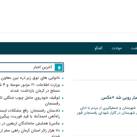
اشت
حوادث
گفتگو
آخرین اخبار
نانوایی های نوق زیر ذره بین معاون
وزارت اطلاعات
مسلح در کرمان بازداشت شدند
غبار روبی شد +عکس
توقیف خودروی حامل چوب جنگلی تاغ
رفسنجان
هرستان و جمعرکثیری از مردم با ادای
دادستان رفسنجان: رفع مشکلات ایست
 شهرستان در گلزار شهدای رفسنجان قبور
راه‌آهن احمدآباد با قید فوریت پیگیر
عکس| همایش جاماندگان اربعین در 
۱۱۰ هزار زائر استان کرمان راهی سفر ا
شدند