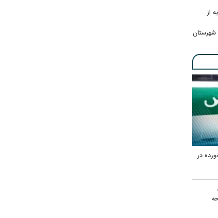
ه از
 شهرستان
ورده در
ه
حه