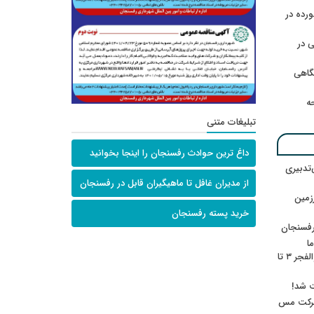
رده در
 در
گاهی
حه
تبلیغات متنی
داغ ترین حوادث رفسنجان را اینجا بخوانید
‌تدبیری
از مدیران غافل تا ماهیگیران قابل در رفسنجان
زمین
خرید پسته رفسنجان
رفسنجان
ا
ننشسته»/ روایت محمد جعفرپور از والفجر ۳ تا
ت شد!
 شرکت مس