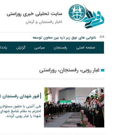
سایت تحلیلی خبری روراستی
اخبار رفسنجان و كرمان
نانوایی های نوق زیر ذره بین معاون توسعه
وزارت اطلاعات: ۲۱ مزدور موساد و ۴ شرور مسلح در کرمان بازداشت شدند
توقیف خودروی حامل چوب جنگلی تاغ در رفسنجان
صفحه اصلی
رفسنجان
سیاسی
گزارش
یادد
غبار روبی، رفسنجان، روراستی
قبور شهدای رفسنجان 
طی آئینی با حضور مسئولان ش
احترام به مقام شامخ شهدای
شهدا را غبار روبی کردند.