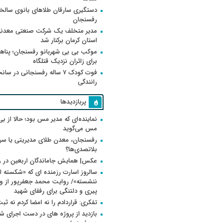
دستگیری سارقان طلاهای بانوی سالخو
رفسنجان
مدیر متخلف یک شرکت صنعتی معدنی
استان کرمان برکنار شد
موکب بی بی شهربانو رفسنجان؛ پناه
برای زائران نزدیک قتلگاه
فوت کودک ۷ ساله رفسنجانی در سان
رانندگی
پربازدیدها
نماینده‌ای که مدیر مس بود؛ حالا از بی
مس می‌گوید
رفسنجان، معدن طلای مدیریتی یا سر
بلاتصدی‌ها؟
عکس| همایش جاماندگان اربعین در 
سالروز اسارت رزمنده ای که «شکسته ام
پیری و دلتنگی برای رفقای شهید
تفکری: قراردادم را نه امضا کردم نه ثب
بازدید از پروژه های در دست اجرای