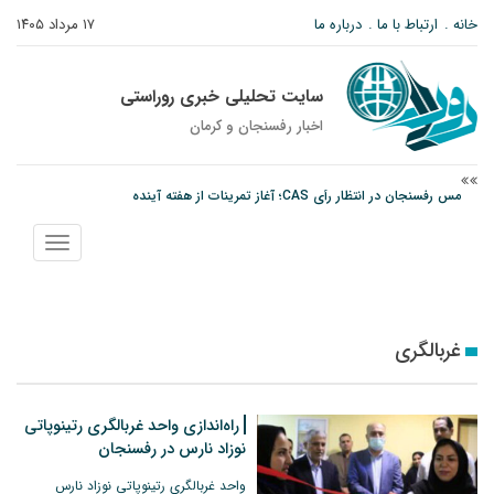
خانه
ارتباط با ما
درباره ما
۱۷ مرداد ۱۴۰۵
سایت تحلیلی خبری روراستی
اخبار رفسنجان و كرمان
پیام رئیس کل دادگستری استان کرمان به مناسبت ۱۷ مردادماه سالروز شهادت شهید
صارمی و روز خبرنگار
نمایش
نانوایی های نوق زیر ذره بین معاون توسعه
منو
مس رفسنجان در انتظار رأی CAS؛ آغاز تمرینات از هفته آینده
غربالگری
راه‌اندازی واحد غربالگری رتینوپاتی
نوزاد نارس در رفسنجان
واحد غربالگری رتینوپاتی نوزاد نارس