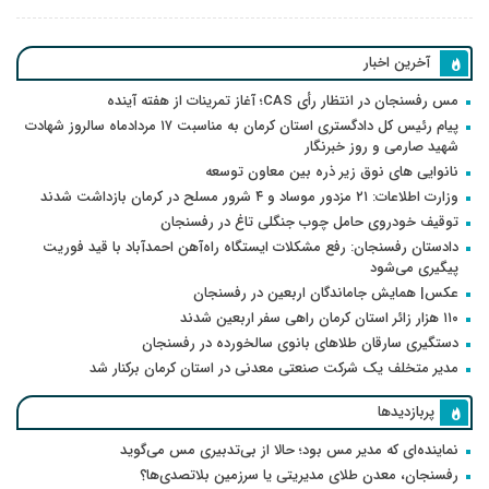
آخرین اخبار
مس رفسنجان در انتظار رأی CAS؛ آغاز تمرینات از هفته آینده
پیام رئیس کل دادگستری استان کرمان به مناسبت ۱۷ مردادماه سالروز شهادت
شهید صارمی و روز خبرنگار
نانوایی های نوق زیر ذره بین معاون توسعه
وزارت اطلاعات: ۲۱ مزدور موساد و ۴ شرور مسلح در کرمان بازداشت شدند
توقیف خودروی حامل چوب جنگلی تاغ در رفسنجان
دادستان رفسنجان: رفع مشکلات ایستگاه راه‌آهن احمدآباد با قید فوریت
پیگیری می‌شود
عکس| همایش جاماندگان اربعین در رفسنجان
۱۱۰ هزار زائر استان کرمان راهی سفر اربعین شدند
دستگیری سارقان طلاهای بانوی سالخورده در رفسنجان
مدیر متخلف یک شرکت صنعتی معدنی در استان کرمان برکنار شد
پربازدیدها
نماینده‌ای که مدیر مس بود؛ حالا از بی‌تدبیری مس می‌گوید
رفسنجان، معدن طلای مدیریتی یا سرزمین بلاتصدی‌ها؟