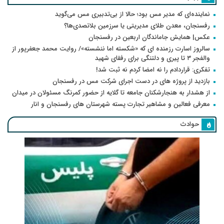
نماینده‌ای که مدیر مس بود؛ حالا از بی‌تدبیری مس می‌گوید
رفسنجان، معدن طلای مدیریتی یا سرزمین بلاتصدی‌ها؟
عکس| همایش جاماندگان اربعین در رفسنجان
سالروز اسارت رزمنده ای که «شکسته اما ننشسته»/ روایت محمد جعفرپور از
والفجر ۳ تا پیری و دلتنگی برای رفقای شهید
تفکری: قراردادم را نه امضا کردم نه ثبت شد!
بازدید از پروژه های در دست اجرای شرکت مس در رفسنجان
از هشدار به هنجارشکنان جامعه تا گلایه از حضور کمرنگ مسئولان در میدان
معرفی فعالین و مشاهیر تجارت پسته شهرستان های رفسنجان و انار
حوادث