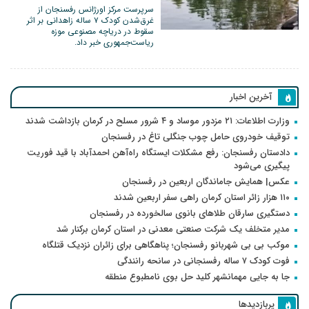
سرپرست مرکز اورژانس رفسنجان از
غرق‌شدن کودک ۷ ساله زاهدانی بر اثر
سقوط در دریاچه مصنوعی موزه
ریاست‌جمهوری خبر داد.
آخرین اخبار
وزارت اطلاعات: ۲۱ مزدور موساد و ۴ شرور مسلح در کرمان بازداشت شدند
توقیف خودروی حامل چوب جنگلی تاغ در رفسنجان
دادستان رفسنجان: رفع مشکلات ایستگاه راه‌آهن احمدآباد با قید فوریت
پیگیری می‌شود
عکس| همایش جاماندگان اربعین در رفسنجان
۱۱۰ هزار زائر استان کرمان راهی سفر اربعین شدند
دستگیری سارقان طلاهای بانوی سالخورده در رفسنجان
مدیر متخلف یک شرکت صنعتی معدنی در استان کرمان برکنار شد
موکب بی بی شهربانو رفسنجان؛ پناهگاهی برای زائران نزدیک قتلگاه
فوت کودک ۷ ساله رفسنجانی در سانحه رانندگی
جا به جایی مهمانشهر کلید حل بوی نامطبوع منطقه
پربازدیدها