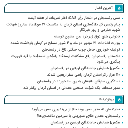
آخرین اخبار
مس رفسنجان در انتظار رأی CAS؛ آغاز تمرینات از هفته آینده
پیام رئیس کل دادگستری استان کرمان به مناسبت ۱۷ مردادماه سالروز شهادت
شهید صارمی و روز خبرنگار
نانوایی های نوق زیر ذره بین معاون توسعه
وزارت اطلاعات: ۲۱ مزدور موساد و ۴ شرور مسلح در کرمان بازداشت شدند
توقیف خودروی حامل چوب جنگلی تاغ در رفسنجان
دادستان رفسنجان: رفع مشکلات ایستگاه راه‌آهن احمدآباد با قید فوریت
پیگیری می‌شود
عکس| همایش جاماندگان اربعین در رفسنجان
۱۱۰ هزار زائر استان کرمان راهی سفر اربعین شدند
دستگیری سارقان طلاهای بانوی سالخورده در رفسنجان
مدیر متخلف یک شرکت صنعتی معدنی در استان کرمان برکنار شد
پربازدیدها
نماینده‌ای که مدیر مس بود؛ حالا از بی‌تدبیری مس می‌گوید
رفسنجان، معدن طلای مدیریتی یا سرزمین بلاتصدی‌ها؟
عکس| همایش جاماندگان اربعین در رفسنجان