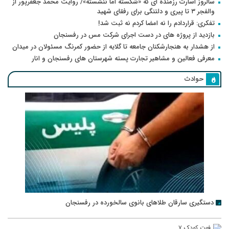
سالروز اسارت رزمنده ای که «شکسته اما ننشسته»/ روایت محمد جعفرپور از
والفجر ۳ تا پیری و دلتنگی برای رفقای شهید
تفکری: قراردادم را نه امضا کردم نه ثبت شد!
بازدید از پروژه های در دست اجرای شرکت مس در رفسنجان
از هشدار به هنجارشکنان جامعه تا گلایه از حضور کمرنگ مسئولان در میدان
معرفی فعالین و مشاهیر تجارت پسته شهرستان های رفسنجان و انار
حوادث
دستگیری سارقان طلاهای بانوی سالخورده در رفسنجان