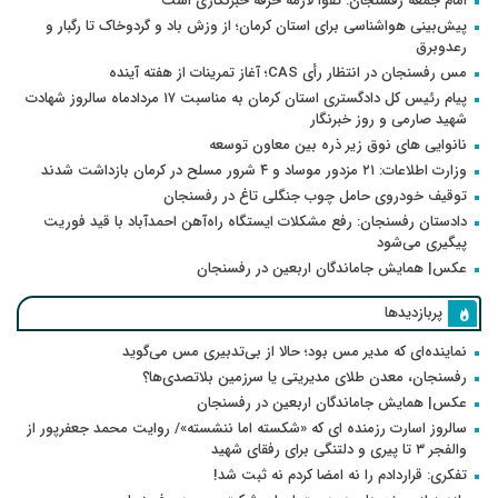
امام جمعه رفسنجان: تقوا لازمه حرفه خبرنگاری است
پیش‌بینی هواشناسی برای استان کرمان؛ از وزش باد و گردوخاک تا رگبار و
رعدوبرق
مس رفسنجان در انتظار رأی CAS؛ آغاز تمرینات از هفته آینده
پیام رئیس کل دادگستری استان کرمان به مناسبت ۱۷ مردادماه سالروز شهادت
شهید صارمی و روز خبرنگار
نانوایی های نوق زیر ذره بین معاون توسعه
وزارت اطلاعات: ۲۱ مزدور موساد و ۴ شرور مسلح در کرمان بازداشت شدند
توقیف خودروی حامل چوب جنگلی تاغ در رفسنجان
دادستان رفسنجان: رفع مشکلات ایستگاه راه‌آهن احمدآباد با قید فوریت
پیگیری می‌شود
عکس| همایش جاماندگان اربعین در رفسنجان
پربازدیدها
نماینده‌ای که مدیر مس بود؛ حالا از بی‌تدبیری مس می‌گوید
رفسنجان، معدن طلای مدیریتی یا سرزمین بلاتصدی‌ها؟
عکس| همایش جاماندگان اربعین در رفسنجان
سالروز اسارت رزمنده ای که «شکسته اما ننشسته»/ روایت محمد جعفرپور از
والفجر ۳ تا پیری و دلتنگی برای رفقای شهید
تفکری: قراردادم را نه امضا کردم نه ثبت شد!