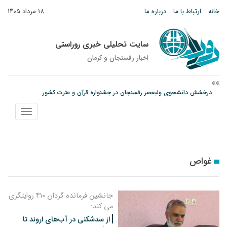
خانه
ارتباط با ما
درباره ما
۱۸ مرداد ۱۴۰۵
سایت تحلیلی خبری روراستی
اخبار رفسنجان و كرمان
درخشش دانشجوی ولیعصر رفسنجان در جشنواره قرآن و عترت کشور
امام جمعه رفسنجان: تقوا لازمه حرفه خبرنگاری است
نمایش
پیش‌بینی هواشناسی برای استان کرمان؛ از وزش باد و گردوخاک تا رگبار و رعدوبرق
منو
غواص
جانشین فرمانده گردان 410 روایتگری
می کند:
از سدشکنی در آب‌های اروند تا