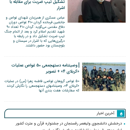
تشکیل تیپ ضربت برای مقابله با
اشرار
عباس عسکری از همرزمان شهدای غواص و
جانشین فرمانده گردان ۴۱۰ غواص دوران
دفاع مقدس می‌گوید: گردان ۴۱۰ تعداد ۹۰
شهید تقدیم اسلام کرد و بعد از اتمام جنگ
تیپ ضربت تشکیل داد و در رابطه با
درگیری‌هایی که با اشرار در سیستان و
بلوچستان بود حضور داشتند.
وصیت‎نامه دسته‎جمعی 50 غواص عملیات
«کربلای 4» + تصویر
50 غواص گروهان غواصی فاطمه زهرا (س) در عملیات
«کربلای 4»، وصیت‎نامه‎ای دسته‎جمعی را نگارش کردند
که سفارشات هفت بندی آنها
آخرین اخبار
درخشش دانشجوی ولیعصر رفسنجان در جشنواره قرآن و عترت کشور