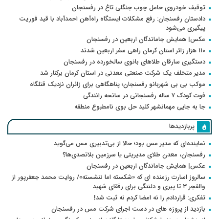
توقیف خودروی حامل چوب جنگلی تاغ در رفسنجان
دادستان رفسنجان: رفع مشکلات ایستگاه راه‌آهن احمدآباد با قید فوریت
پیگیری می‌شود
عکس| همایش جاماندگان اربعین در رفسنجان
۱۱۰ هزار زائر استان کرمان راهی سفر اربعین شدند
دستگیری سارقان طلاهای بانوی سالخورده در رفسنجان
مدیر متخلف یک شرکت صنعتی معدنی در استان کرمان برکنار شد
موکب بی بی شهربانو رفسنجان؛ پناهگاهی برای زائران نزدیک قتلگاه
فوت کودک ۷ ساله رفسنجانی در سانحه رانندگی
جا به جایی مهمانشهر کلید حل بوی نامطبوع منطقه
پربازدیدها
نماینده‌ای که مدیر مس بود؛ حالا از بی‌تدبیری مس می‌گوید
رفسنجان، معدن طلای مدیریتی یا سرزمین بلاتصدی‌ها؟
عکس| همایش جاماندگان اربعین در رفسنجان
سالروز اسارت رزمنده ای که «شکسته اما ننشسته»/ روایت محمد جعفرپور از
والفجر ۳ تا پیری و دلتنگی برای رفقای شهید
تفکری: قراردادم را نه امضا کردم نه ثبت شد!
بازدید از پروژه های در دست اجرای شرکت مس در رفسنجان