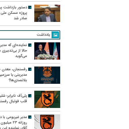
دستور بازداشت پیم
پروژه مسکن ملی 
صادر شد
یادداشت
نماینده‌ای که مدی
حالا از بی‌تدبیری
می‌گوید
رفسنجان، معدن ط
مدیریتی یا سرزمی
بلاتصدی‌ها؟
پلی‌آف نابرابر؛ شل
قلب فوتبال رفسن
مدیر غیربومی با د
روزانه ۲۳ میل
آقای نماینده این م