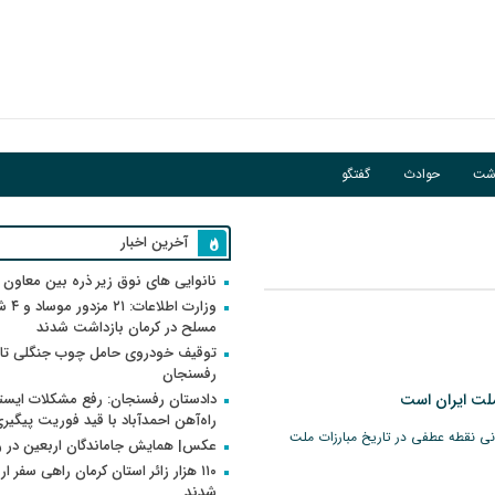
اشت
حوادث
گفتگو
آخرین اخبار
نانوایی های نوق زیر ذره بین معاون
وزارت اطلاعات
مسلح در کرمان بازداشت شدند
توقیف خودروی حامل چوب جنگلی تاغ
رفسنجان
ملت ایران است
دادستان رفسنجان: رفع مشکلات ایست
راه‌آهن احمدآباد با قید فوریت پیگیر
نی نقطه عطفی در تاریخ مبارزات ملت
عکس| همایش جاماندگان اربعین در 
۱۱۰ هزار زائر استان کرمان راهی سفر ا
شدند