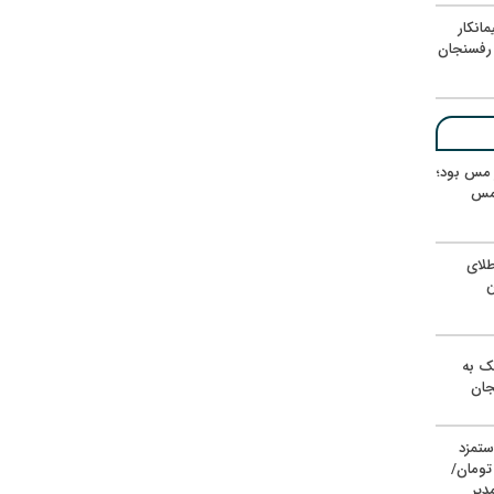
انکار
رفسنجان
ر مس بود؛
 مس
لای
ن
یک به
جان
ستمزد
یون تومان/
دیر