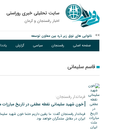
سایت تحلیلی خبری روراستی
اخبار رفسنجان و كرمان
نانوایی های نوق زیر ذره بین معاون توسعه
وزارت اطلاعات: ۲۱ مزدور موساد و ۴ شرور مسلح در کرمان بازداشت شدند
صفحه اصلی
رفسنجان
سیاسی
گزارش
یادد
توقیف خودروی حامل چوب جنگلی تاغ در رفسنجان
قاسم سلیمانی
فرماندار رفسنجان:
خون شهید سلیمانی نقطه عطفی در تاریخ مبارزات 
فرماندار رفسنجان گفت: ما یقین داریم حتما خون شهید سلیما
ایران در مقابل ستمگران خواهد بود.