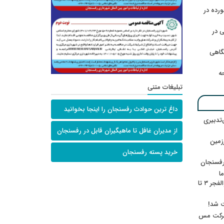
رده در
 در
گاهی
حه
تبلیغات متنی
داغ ترین حوادث رفسنجان را اینجا بخوانید
‌تدبیری
از مدیران غافل تا ماهیگیران قابل در رفسنجان
زمین
خرید پسته رفسنجان
رفسنجان
ا
ننشسته»/ روایت محمد جعفرپور از والفجر ۳ تا
ت شد!
 شرکت مس