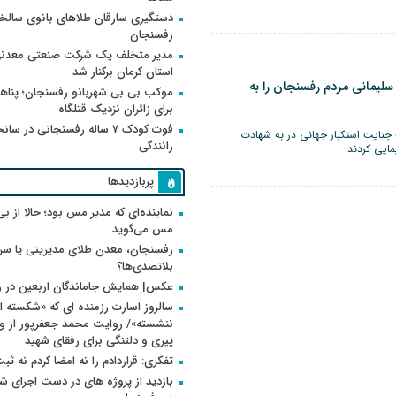
دستگیری سارقان طلاهای بانوی سالخو
رفسنجان
مدیر متخلف یک شرکت صنعتی معدنی
استان کرمان برکنار شد
سلیمانی مردم رفسنجان را به
موکب بی بی شهربانو رفسنجان؛ پناه
برای زائران نزدیک قتلگاه
فوت کودک ۷ ساله رفسنجانی در سان
جنایت استکبار جهانی در به شهادت
رانندگی
مایی کردند.
پربازدیدها
نماینده‌ای که مدیر مس بود؛ حالا از بی
مس می‌گوید
رفسنجان، معدن طلای مدیریتی یا سر
بلاتصدی‌ها؟
عکس| همایش جاماندگان اربعین در 
سالروز اسارت رزمنده ای که «شکسته ام
پیری و دلتنگی برای رفقای شهید
تفکری: قراردادم را نه امضا کردم نه ثب
بازدید از پروژه های در دست اجرای