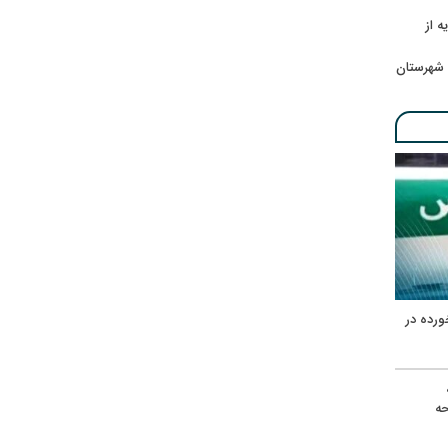
ه از
 شهرستان
ورده در
ه
حه