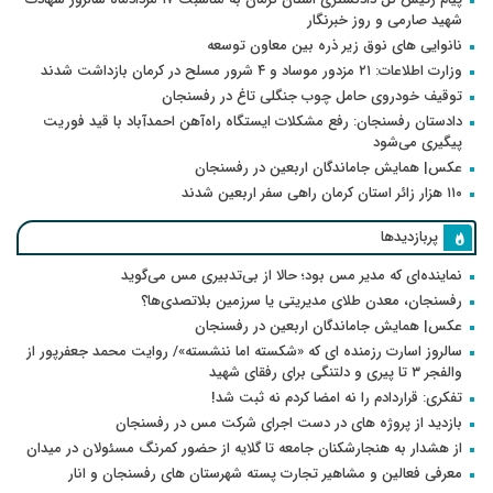
شهید صارمی و روز خبرنگار
نانوایی های نوق زیر ذره بین معاون توسعه
وزارت اطلاعات: ۲۱ مزدور موساد و ۴ شرور مسلح در کرمان بازداشت شدند
توقیف خودروی حامل چوب جنگلی تاغ در رفسنجان
دادستان رفسنجان: رفع مشکلات ایستگاه راه‌آهن احمدآباد با قید فوریت
پیگیری می‌شود
عکس| همایش جاماندگان اربعین در رفسنجان
۱۱۰ هزار زائر استان کرمان راهی سفر اربعین شدند
پربازدیدها
نماینده‌ای که مدیر مس بود؛ حالا از بی‌تدبیری مس می‌گوید
رفسنجان، معدن طلای مدیریتی یا سرزمین بلاتصدی‌ها؟
عکس| همایش جاماندگان اربعین در رفسنجان
سالروز اسارت رزمنده ای که «شکسته اما ننشسته»/ روایت محمد جعفرپور از
والفجر ۳ تا پیری و دلتنگی برای رفقای شهید
تفکری: قراردادم را نه امضا کردم نه ثبت شد!
بازدید از پروژه های در دست اجرای شرکت مس در رفسنجان
از هشدار به هنجارشکنان جامعه تا گلایه از حضور کمرنگ مسئولان در میدان
معرفی فعالین و مشاهیر تجارت پسته شهرستان های رفسنجان و انار