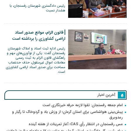
رئیس دادگستری شهرستان رفسنجان، با
هشدار نسبت
قانون الزام، موانع صدور اسناد
اراضی کشاورزی را برداشته است
رئیس اداره ثبت اسناد و املاک شهرستان
رفسنجان گفت: یکی از نوآوری‌های مهم و
راهگشای قانون الزام به ثبت رسمی
معاملات اموال غیرمنقول، حذف حدنصاب
مساحت برای صدور اسناد اراضی کشاورزی
است.
آخرین اخبار
امام جمعه رفسنجان: تقوا لازمه حرفه خبرنگاری است
پیش‌بینی هواشناسی برای استان کرمان؛ از وزش باد و گردوخاک تا رگبار و
رعدوبرق
مس رفسنجان در انتظار رأی CAS؛ آغاز تمرینات از هفته آینده
پیام رئیس کل دادگستری استان کرمان به مناسبت ۱۷ مردادماه سالروز شهادت