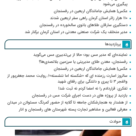
پیگیری می‌شود
عکس| همایش جاماندگان اربعین در رفسنجان
۱۱۰ هزار زائر استان کرمان راهی سفر اربعین شدند
دستگیری سارقان طلاهای بانوی سالخورده در رفسنجان
مدیر متخلف یک شرکت صنعتی معدنی در استان کرمان برکنار شد
پربازدیدها
نماینده‌ای که مدیر مس بود؛ حالا از بی‌تدبیری مس می‌گوید
رفسنجان، معدن طلای مدیریتی یا سرزمین بلاتصدی‌ها؟
عکس| همایش جاماندگان اربعین در رفسنجان
سالروز اسارت رزمنده ای که «شکسته اما ننشسته»/ روایت محمد جعفرپور از
والفجر ۳ تا پیری و دلتنگی برای رفقای شهید
تفکری: قراردادم را نه امضا کردم نه ثبت شد!
بازدید از پروژه های در دست اجرای شرکت مس در رفسنجان
از هشدار به هنجارشکنان جامعه تا گلایه از حضور کمرنگ مسئولان در میدان
معرفی فعالین و مشاهیر تجارت پسته شهرستان های رفسنجان و انار
حوادث