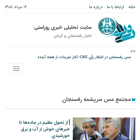
خانه
ارتباط با ما
درباره ما
۱۶ مرداد ۱۴۰۵
سایت تحلیلی خبری روراستی
اخبار رفسنجان و كرمان
مس رفسنجان در انتظار رأی CAS؛ آغاز تمرینات از هفته آینده
پیام رئیس کل دادگستری استان کرمان به مناسبت ۱۷ مردادماه سالروز شهادت شهید
نمایش
صارمی و روز خبرنگار
منو
نانوایی های نوق زیر ذره بین معاون توسعه
مجتمع مس سرپشمه رفسنجان
از تحول عظیم در جاده‌ها تا
خبرهای خوش از آب و برق
خورشیدی