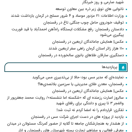
شهید صارمی و روز خبرنگار
نانوایی های نوق زیر ذره بین معاون توسعه
وزارت اطلاعات: ۲۱ مزدور موساد و ۴ شرور مسلح در کرمان بازداشت شدند
توقیف خودروی حامل چوب جنگلی تاغ در رفسنجان
دادستان رفسنجان: رفع مشکلات ایستگاه راه‌آهن احمدآباد با قید فوریت
پیگیری می‌شود
عکس| همایش جاماندگان اربعین در رفسنجان
۱۱۰ هزار زائر استان کرمان راهی سفر اربعین شدند
دستگیری سارقان طلاهای بانوی سالخورده در رفسنجان
پربازدیدها
نماینده‌ای که مدیر مس بود؛ حالا از بی‌تدبیری مس می‌گوید
رفسنجان، معدن طلای مدیریتی یا سرزمین بلاتصدی‌ها؟
عکس| همایش جاماندگان اربعین در رفسنجان
سالروز اسارت رزمنده ای که «شکسته اما ننشسته»/ روایت محمد جعفرپور از
والفجر ۳ تا پیری و دلتنگی برای رفقای شهید
تفکری: قراردادم را نه امضا کردم نه ثبت شد!
بازدید از پروژه های در دست اجرای شرکت مس در رفسنجان
از هشدار به هنجارشکنان جامعه تا گلایه از حضور کمرنگ مسئولان در میدان
معرفی فعالین و مشاهیر تجارت پسته شهرستان های رفسنجان و انار