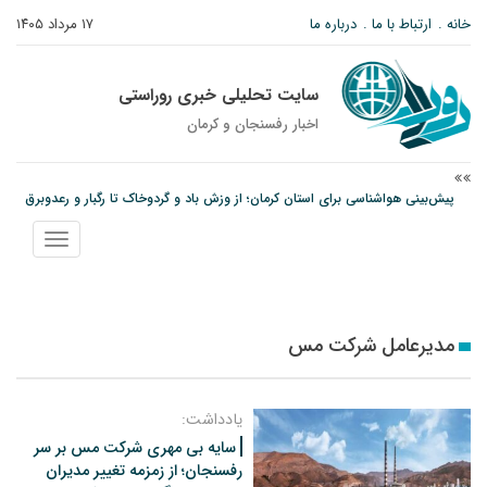
خانه
ارتباط با ما
درباره ما
۱۷ مرداد ۱۴۰۵
سایت تحلیلی خبری روراستی
اخبار رفسنجان و كرمان
پیش‌بینی هواشناسی برای استان کرمان؛ از وزش باد و گردوخاک تا رگبار و رعدوبرق
مس رفسنجان در انتظار رأی CAS؛ آغاز تمرینات از هفته آینده
نمایش
پیام رئیس کل دادگستری استان کرمان به مناسبت ۱۷ مردادماه سالروز شهادت شهید
منو
صارمی و روز خبرنگار
مدیرعامل شرکت مس
یادداشت:
سایه بی مهری شرکت مس بر سر
رفسنجان؛ از زمزمه تغییر مدیران