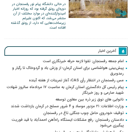
در حالی دانشگاه پیام نور رفسنجان در
دوره‌ای رونق گرفته بود که روزانه اخبار
امیدوارکننده‌ای در موارد مختلف از آن
منتشر می‌شد، که اکنون علیرغم
زیرساخت‌هایی که دارد، از رونق گذشته
افتاده است.
آخرین اخبار
امام جمعه رفسنجان: تقوا لازمه حرفه خبرنگاری است
پیش‌بینی هواشناسی برای استان کرمان؛ از وزش باد و گردوخاک تا رگبار و
رعدوبرق
مس رفسنجان در انتظار رأی CAS؛ آغاز تمرینات از هفته آینده
پیام رئیس کل دادگستری استان کرمان به مناسبت ۱۷ مردادماه سالروز شهادت
شهید صارمی و روز خبرنگار
نانوایی های نوق زیر ذره بین معاون توسعه
وزارت اطلاعات: ۲۱ مزدور موساد و ۴ شرور مسلح در کرمان بازداشت شدند
توقیف خودروی حامل چوب جنگلی تاغ در رفسنجان
دادستان رفسنجان: رفع مشکلات ایستگاه راه‌آهن احمدآباد با قید فوریت
پیگیری می‌شود