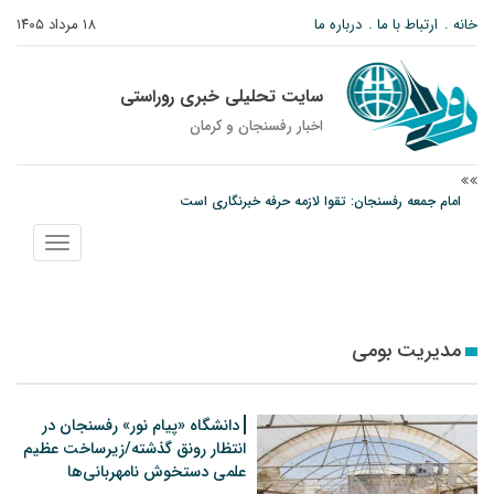
خانه
ارتباط با ما
درباره ما
۱۸ مرداد ۱۴۰۵
سایت تحلیلی خبری روراستی
اخبار رفسنجان و كرمان
امام جمعه رفسنجان: تقوا لازمه حرفه خبرنگاری است
پیش‌بینی هواشناسی برای استان کرمان؛ از وزش باد و گردوخاک تا رگبار و رعدوبرق
نمایش
مس رفسنجان در انتظار رأی CAS؛ آغاز تمرینات از هفته آینده
منو
مدیریت بومی
دانشگاه «پیام نور» رفسنجان در
انتظار رونق گذشته/زیرساخت عظیم
علمی دستخوش نامهربانی‌ها