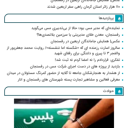
عکس| همایش جاماندگان اربعین در رفسنجان
۱۱۰ هزار زائر استان کرمان راهی سفر اربعین شدند
پربازدیدها
نماینده‌ای که مدیر مس بود؛ حالا از بی‌تدبیری مس می‌گوید
رفسنجان، معدن طلای مدیریتی یا سرزمین بلاتصدی‌ها؟
عکس| همایش جاماندگان اربعین در رفسنجان
سالروز اسارت رزمنده ای که «شکسته اما ننشسته»/ روایت محمد جعفرپور از
والفجر ۳ تا پیری و دلتنگی برای رفقای شهید
تفکری: قراردادم را نه امضا کردم نه ثبت شد!
بازدید از پروژه های در دست اجرای شرکت مس در رفسنجان
از هشدار به هنجارشکنان جامعه تا گلایه از حضور کمرنگ مسئولان در میدان
معرفی فعالین و مشاهیر تجارت پسته شهرستان های رفسنجان و انار
حوادث