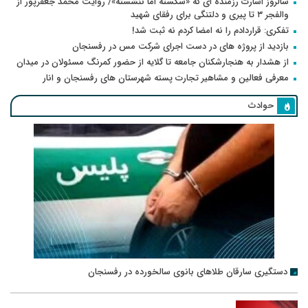
سالروز اسارت رزمنده ای که «شکسته اما ننشسته»/ روایت محمد جعفرپور از
والفجر ۳ تا پیری و دلتنگی برای رفقای شهید
تفکری: قراردادم را نه امضا کردم نه ثبت شد!
بازدید از پروژه های در دست اجرای شرکت مس در رفسنجان
از هشدار به هنجارشکنان جامعه تا گلایه از حضور کمرنگ مسئولان در میدان
معرفی فعالین و مشاهیر تجارت پسته شهرستان های رفسنجان و انار
حوادث
دستگیری سارقان طلاهای بانوی سالخورده در رفسنجان