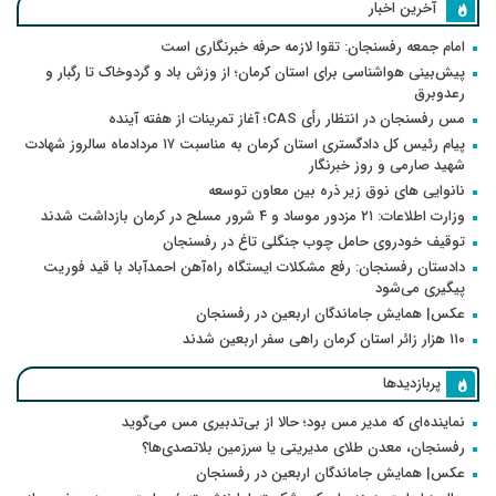
آخرین اخبار
امام جمعه رفسنجان: تقوا لازمه حرفه خبرنگاری است
پیش‌بینی هواشناسی برای استان کرمان؛ از وزش باد و گردوخاک تا رگبار و
رعدوبرق
مس رفسنجان در انتظار رأی CAS؛ آغاز تمرینات از هفته آینده
پیام رئیس کل دادگستری استان کرمان به مناسبت ۱۷ مردادماه سالروز شهادت
شهید صارمی و روز خبرنگار
نانوایی های نوق زیر ذره بین معاون توسعه
وزارت اطلاعات: ۲۱ مزدور موساد و ۴ شرور مسلح در کرمان بازداشت شدند
توقیف خودروی حامل چوب جنگلی تاغ در رفسنجان
دادستان رفسنجان: رفع مشکلات ایستگاه راه‌آهن احمدآباد با قید فوریت
پیگیری می‌شود
عکس| همایش جاماندگان اربعین در رفسنجان
۱۱۰ هزار زائر استان کرمان راهی سفر اربعین شدند
پربازدیدها
نماینده‌ای که مدیر مس بود؛ حالا از بی‌تدبیری مس می‌گوید
رفسنجان، معدن طلای مدیریتی یا سرزمین بلاتصدی‌ها؟
عکس| همایش جاماندگان اربعین در رفسنجان