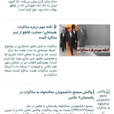
مدام زمان گریز پیش می‌رفت. اما امروز،
ایران به تک تک تعهداتی که در توافق
موقت داده بود، عمل کرده است.
6 نکته مهم درباره مذاکرات
هسته‌ای/ حمایت قاطع از تیم
مذاکره کننده
مذاکرات با شش کشور استکباری در موضوع
–صرفا- هسته‌ای به مدت هفت ماه دیگر
تمدید شد و این به معنای ادامه تحریم ها
و همچنین تعلیق غنی سازی مورد نیاز ایران
است/ رهبرحکیم انقلاب نیز در سخنان مهم
خود نکاتی را فرمودند / مسئله ما با آمریکا،
تمدید مذاکرات، هیئت مذاکره کننده، نتیجه
مذاکرات و..
واکنش مجمع دانشجویان عدالتخواه به مذاکرات در
رفسنجان+ عکس
مجمع دانشجویان عدالتخواه رفسنجان با حضور در نماز
جمعه(1393/8/30) نسبت به روند مذاکرات، واکنش نشان داده و با تبیین