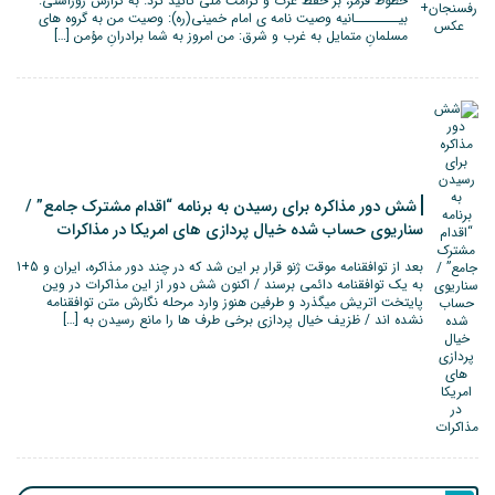
خطوط قرمز، بر حفظ عزت و کرامت ملی تاکید کرد. به گزارش روراستی:
بیــــــــانیه وصیت نامه ی امام خمینی(ره): وصیت من به گروه های
مسلمانِ متمایل به غرب و شرق: من امروز به شما برادرانِ مؤمن […]
شش دور مذاکره برای رسیدن به برنامه “اقدام مشترک جامع” /
سناریوی حساب شده خیال پردازی های امریکا در مذاکرات
بعد از توافقنامه موقت ژنو قرار بر این شد که در چند دور مذاکره، ایران و 5+1
به یک توافقنامه دائمی برسند / اکنون شش دور از این مذاکرات در وین
پایتخت اتریش میگذرد و طرفین هنوز وارد مرحله نگارش متن توافقنامه
نشده اند / ظزیف خیال پردازی برخی طرف ها را مانع رسیدن به […]