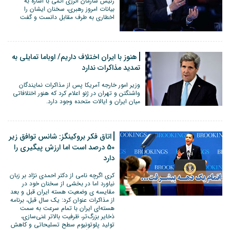
رئیس سازمان انرژی اتمی با اشاره به
بیانات امروز رهبری، سخنان ایشان را
اخطاری به طرف مقابل دانست و گفت
هنوز با ایران اختلاف داریم/ اوباما تمايلی به
تمدید مذاکرات ندارد
وزیر امور خارجه آمریکا پس از مذاکرات نمایندگان
واشنگتن و تهران در ژنو اعلام کرد که هنور اختلافاتی
میان ایران و ایالات متحده وجود دارد.
اتاق فکر بروکینگز: شانس توافق زیر
50 درصد است اما ارزش پیگیری را
دارد
کری اگرچه نامی از دکتر احمدی نژاد بر زبان
نیاورد اما در بخشی از سخنان خود در
مقایسه ی وضعیت هسته ایران قبل و بعد
از مذاکرات عنوان کرد: یک سال قبل، برنامه
هسته‌ای ایران با تمام سرعت به سمت
ذخایر بزرگ‌تر، ظرفیت بالا‌تر غنی‌سازی،
تولید پلوتونیوم سطح تسلیحاتی و کاهش