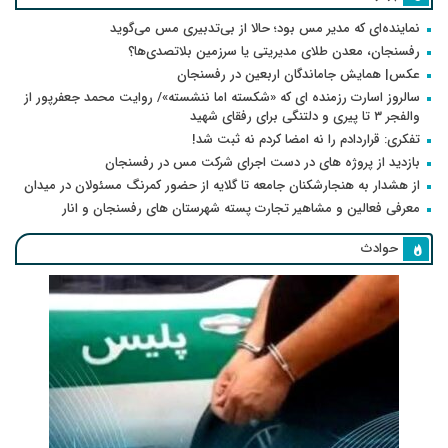
نماینده‌ای که مدیر مس بود؛ حالا از بی‌تدبیری مس می‌گوید
رفسنجان، معدن طلای مدیریتی یا سرزمین بلاتصدی‌ها؟
عکس| همایش جاماندگان اربعین در رفسنجان
سالروز اسارت رزمنده ای که «شکسته اما ننشسته»/ روایت محمد جعفرپور از
والفجر ۳ تا پیری و دلتنگی برای رفقای شهید
تفکری: قراردادم را نه امضا کردم نه ثبت شد!
بازدید از پروژه های در دست اجرای شرکت مس در رفسنجان
از هشدار به هنجارشکنان جامعه تا گلایه از حضور کمرنگ مسئولان در میدان
معرفی فعالین و مشاهیر تجارت پسته شهرستان های رفسنجان و انار
حوادث