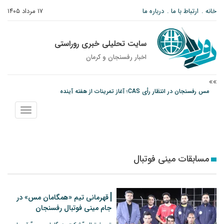
خانه
ارتباط با ما
درباره ما
۱۷ مرداد ۱۴۰۵
سایت تحلیلی خبری روراستی
اخبار رفسنجان و كرمان
مس رفسنجان در انتظار رأی CAS؛ آغاز تمرینات از هفته آینده
پیام رئیس کل دادگستری استان کرمان به مناسبت ۱۷ مردادماه سالروز شهادت شهید
نمایش
صارمی و روز خبرنگار
منو
نانوایی های نوق زیر ذره بین معاون توسعه
مسابقات مینی فوتبال
قهرمانی تیم «همگامان مس» در
جام مینی فوتبال رفسنجان