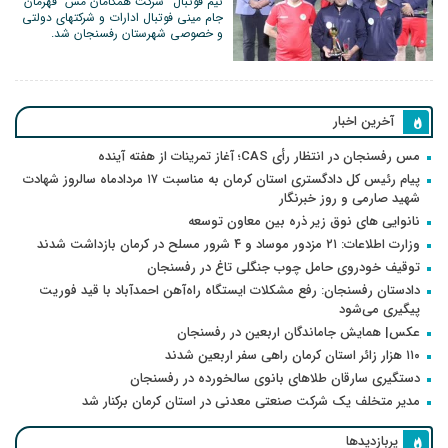
تیم فوتبال “شرکت همگامان مس” قهرمان
جام مینی فوتبال ادارات و شرکتهای دولتی
و خصوصی شهرستان رفسنجان شد.
آخرین اخبار
مس رفسنجان در انتظار رأی CAS؛ آغاز تمرینات از هفته آینده
پیام رئیس کل دادگستری استان کرمان به مناسبت ۱۷ مردادماه سالروز شهادت
شهید صارمی و روز خبرنگار
نانوایی های نوق زیر ذره بین معاون توسعه
وزارت اطلاعات: ۲۱ مزدور موساد و ۴ شرور مسلح در کرمان بازداشت شدند
توقیف خودروی حامل چوب جنگلی تاغ در رفسنجان
دادستان رفسنجان: رفع مشکلات ایستگاه راه‌آهن احمدآباد با قید فوریت
پیگیری می‌شود
عکس| همایش جاماندگان اربعین در رفسنجان
۱۱۰ هزار زائر استان کرمان راهی سفر اربعین شدند
دستگیری سارقان طلاهای بانوی سالخورده در رفسنجان
مدیر متخلف یک شرکت صنعتی معدنی در استان کرمان برکنار شد
پربازدیدها