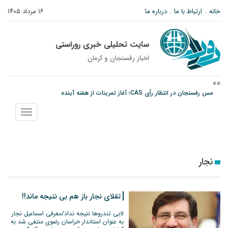
خانه
ارتباط با ما
درباره ما
۱۶ مرداد ۱۴۰۵
سایت تحلیلی خبری روراستی
اخبار رفسنجان و كرمان
مس رفسنجان در انتظار رأی CAS؛ آغاز تمرینات از هفته آینده
پیام رئیس کل دادگستری استان کرمان به مناسبت ۱۷ مردادماه سالروز شهادت شهید
نمایش
صارمی و روز خبرنگار
منو
نانوایی های نوق زیر ذره بین معاون توسعه
نجار
تقلای نجار باز هم بی نتیجه ماند!!
لابی تندروها نتیجه نداد/معرفی اسماعیل نجار
به عنوان استاندار خراسان رضوی منتفی شد به