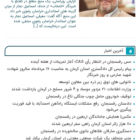
گزارش روراستی، یک منبع مطلع در گفتگو با
خبرنگار «انتخاب» از حدف اسماعیل نجار از میان
گزینه های استانداری خراسان رضوی خبر داد.
این منبع آگاه گفت: معرفی اسماعیل نجار به
عنوان استاندار خراسان رضوی منتفی شده
است. این درحالیست که […]
آخرین اخبار
مس رفسنجان در انتظار رأی CAS؛ آغاز تمرینات از هفته آینده
پیام رئیس کل دادگستری استان کرمان به مناسبت ۱۷ مردادماه سالروز شهادت
شهید صارمی و روز خبرنگار
نانوایی های نوق زیر ذره بین معاون توسعه
وزارت اطلاعات: ۲۱ مزدور موساد و ۴ شرور مسلح در کرمان بازداشت شدند
توقیف خودروی حامل چوب جنگلی تاغ در رفسنجان
دادستان رفسنجان: رفع مشکلات ایستگاه راه‌آهن احمدآباد با قید فوریت
پیگیری می‌شود
عکس| همایش جاماندگان اربعین در رفسنجان
۱۱۰ هزار زائر استان کرمان راهی سفر اربعین شدند
دستگیری سارقان طلاهای بانوی سالخورده در رفسنجان
مدیر متخلف یک شرکت صنعتی معدنی در استان کرمان برکنار شد