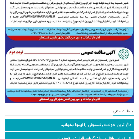
تبلیغات متنی
داغ ترین حوادث رفسنجان را اینجا بخوانید
از مدیران غافل تا ماهیگیران قابل در رفسنجان