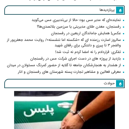
پربازدیدها
نماینده‌ای که مدیر مس بود؛ حالا از بی‌تدبیری مس می‌گوید
رفسنجان، معدن طلای مدیریتی یا سرزمین بلاتصدی‌ها؟
عکس| همایش جاماندگان اربعین در رفسنجان
سالروز اسارت رزمنده ای که «شکسته اما ننشسته»/ روایت محمد جعفرپور از
والفجر ۳ تا پیری و دلتنگی برای رفقای شهید
تفکری: قراردادم را نه امضا کردم نه ثبت شد!
بازدید از پروژه های در دست اجرای شرکت مس در رفسنجان
از هشدار به هنجارشکنان جامعه تا گلایه از حضور کمرنگ مسئولان در میدان
معرفی فعالین و مشاهیر تجارت پسته شهرستان های رفسنجان و انار
حوادث