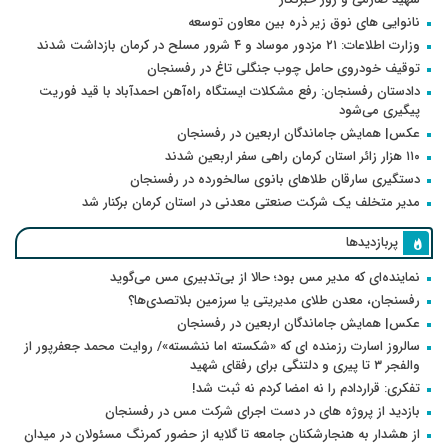
نانوایی های نوق زیر ذره بین معاون توسعه
وزارت اطلاعات: ۲۱ مزدور موساد و ۴ شرور مسلح در کرمان بازداشت شدند
توقیف خودروی حامل چوب جنگلی تاغ در رفسنجان
دادستان رفسنجان: رفع مشکلات ایستگاه راه‌آهن احمدآباد با قید فوریت
پیگیری می‌شود
عکس| همایش جاماندگان اربعین در رفسنجان
۱۱۰ هزار زائر استان کرمان راهی سفر اربعین شدند
دستگیری سارقان طلاهای بانوی سالخورده در رفسنجان
مدیر متخلف یک شرکت صنعتی معدنی در استان کرمان برکنار شد
پربازدیدها
نماینده‌ای که مدیر مس بود؛ حالا از بی‌تدبیری مس می‌گوید
رفسنجان، معدن طلای مدیریتی یا سرزمین بلاتصدی‌ها؟
عکس| همایش جاماندگان اربعین در رفسنجان
سالروز اسارت رزمنده ای که «شکسته اما ننشسته»/ روایت محمد جعفرپور از
والفجر ۳ تا پیری و دلتنگی برای رفقای شهید
تفکری: قراردادم را نه امضا کردم نه ثبت شد!
بازدید از پروژه های در دست اجرای شرکت مس در رفسنجان
از هشدار به هنجارشکنان جامعه تا گلایه از حضور کمرنگ مسئولان در میدان