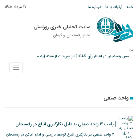
خانه
ارتباط با ما
درباره ما
۱۷ مرداد ۱۴۰۵
سایت تحلیلی خبری روراستی
اخبار رفسنجان و كرمان
مس رفسنجان در انتظار رأی CAS؛ آغاز تمرینات از هفته آینده
پیام رئیس کل دادگستری استان کرمان به مناسبت ۱۷ مردادماه سالروز شهادت شهید
نمایش
صارمی و روز خبرنگار
منو
نانوایی های نوق زیر ذره بین معاون توسعه
واحد صنفی
پلمب ۳ واحد صنفی به دلیل بکارگیری اتباع در رفسنجان
۳ واحد صنفی در بکارگیری اتباع توسط بازرسی و اداره اماکن در رفسنجان