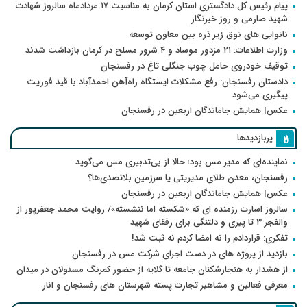
پیام رئیس کل دادگستری استان کرمان به مناسبت ۱۷ مردادماه سالروز شهادت
شهید صارمی و روز خبرنگار
نانوایی های نوق زیر ذره بین معاون توسعه
وزارت اطلاعات: ۲۱ مزدور موساد و ۴ شرور مسلح در کرمان بازداشت شدند
توقیف خودروی حامل چوب جنگلی تاغ در رفسنجان
دادستان رفسنجان: رفع مشکلات ایستگاه راه‌آهن احمدآباد با قید فوریت
پیگیری می‌شود
عکس| همایش جاماندگان اربعین در رفسنجان
پربازدیدها
نماینده‌ای که مدیر مس بود؛ حالا از بی‌تدبیری مس می‌گوید
رفسنجان، معدن طلای مدیریتی یا سرزمین بلاتصدی‌ها؟
عکس| همایش جاماندگان اربعین در رفسنجان
سالروز اسارت رزمنده ای که «شکسته اما ننشسته»/ روایت محمد جعفرپور از
والفجر ۳ تا پیری و دلتنگی برای رفقای شهید
تفکری: قراردادم را نه امضا کردم نه ثبت شد!
بازدید از پروژه های در دست اجرای شرکت مس در رفسنجان
از هشدار به هنجارشکنان جامعه تا گلایه از حضور کمرنگ مسئولان در میدان
معرفی فعالین و مشاهیر تجارت پسته شهرستان های رفسنجان و انار