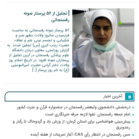
تجلیل از 52 پرستار نمونه
رفسنجانی
52 پرستار نمونه رفسنجانی به مناسبت
فرارسیدن سالروز ولادت مظهر صبر و
شکیبایی و تجسم عینی علم و عفاف،
حضرت زینب کبری (س) تجلیل شدند. به
گزارش روراستی، معاون درمان دانشگاه
علوم پزشکی رفسنجان در آیین تجلیل از
پرستاران نمونه افزود: در تاریخ اسلام روز
ولادت دختر گرامی حضرت امیرالمومنین
(ع) به نام روز پرستار […]
آخرین اخبار
درخشش دانشجوی ولیعصر رفسنجان در جشنواره قرآن و عترت کشور
امام جمعه رفسنجان: تقوا لازمه حرفه خبرنگاری است
پیش‌بینی هواشناسی برای استان کرمان؛ از وزش باد و گردوخاک تا رگبار و
رعدوبرق
مس رفسنجان در انتظار رأی CAS؛ آغاز تمرینات از هفته آینده