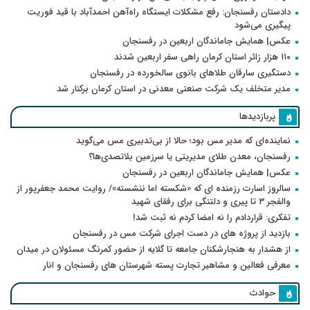
دادستان رفسنجان: رفع مشکلات ایستگاه راه‌آهن احمدآباد با قید فوریت
پیگیری می‌شود
عکس| همایش جاماندگان اربعین در رفسنجان
۱۱۰ هزار زائر استان کرمان راهی سفر اربعین شدند
دستگیری سارقان طلاهای بانوی سالخورده در رفسنجان
مدیر متخلف یک شرکت صنعتی معدنی در استان کرمان برکنار شد
پربازدیدها
نماینده‌ای که مدیر مس بود؛ حالا از بی‌تدبیری مس می‌گوید
رفسنجان، معدن طلای مدیریتی یا سرزمین بلاتصدی‌ها؟
عکس| همایش جاماندگان اربعین در رفسنجان
سالروز اسارت رزمنده ای که «شکسته اما ننشسته»/ روایت محمد جعفرپور از
والفجر ۳ تا پیری و دلتنگی برای رفقای شهید
تفکری: قراردادم را نه امضا کردم نه ثبت شد!
بازدید از پروژه های در دست اجرای شرکت مس در رفسنجان
از هشدار به هنجارشکنان جامعه تا گلایه از حضور کمرنگ مسئولان در میدان
معرفی فعالین و مشاهیر تجارت پسته شهرستان های رفسنجان و انار
حوادث