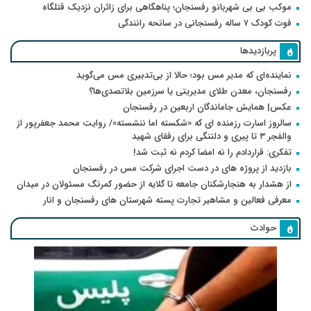
موکب بی بی شهربانو رفسنجان؛ پناهگاهی برای زائران نزدیک قتلگاه
فوت کودک ۷ ساله رفسنجانی در سانحه رانندگی
پربازدیدها
نماینده‌ای که مدیر مس بود؛ حالا از بی‌تدبیری مس می‌گوید
رفسنجان، معدن طلای مدیریتی یا سرزمین بلاتصدی‌ها؟
عکس| همایش جاماندگان اربعین در رفسنجان
سالروز اسارت رزمنده ای که «شکسته اما ننشسته»/ روایت محمد جعفرپور از
والفجر ۳ تا پیری و دلتنگی برای رفقای شهید
تفکری: قراردادم را نه امضا کردم نه ثبت شد!
بازدید از پروژه های در دست اجرای شرکت مس در رفسنجان
از هشدار به هنجارشکنان جامعه تا گلایه از حضور کمرنگ مسئولان در میدان
معرفی فعالین و مشاهیر تجارت پسته شهرستان های رفسنجان و انار
حوادث