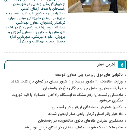
از حیوان‌گزیدگی و هاری در شهرستان
رفسنجان با هدف ارتقای ایمنی
دانش‌آموزان با حضور علی غنی؛ عضو واحد
ترویج بیمارستان دامپزشکی مرکزی تهران،
فرماندار رفسنجان، معاون بهداشتی
دانشگاه علوم پزشکی، رئیس مرکز بهداشت
شهرستان رفسنجان و مسئولین آموزش و
پرورش، اداره دامپزشکی، شهرداری، اداره
محیط زیست، بهداشت و دیگر […]
آخرین اخبار
نانوایی های نوق زیر ذره بین معاون توسعه
وزارت اطلاعات: ۲۱ مزدور موساد و ۴ شرور مسلح در کرمان بازداشت شدند
توقیف خودروی حامل چوب جنگلی تاغ در رفسنجان
دادستان رفسنجان: رفع مشکلات ایستگاه راه‌آهن احمدآباد با قید فوریت
پیگیری می‌شود
عکس| همایش جاماندگان اربعین در رفسنجان
۱۱۰ هزار زائر استان کرمان راهی سفر اربعین شدند
دستگیری سارقان طلاهای بانوی سالخورده در رفسنجان
مدیر متخلف یک شرکت صنعتی معدنی در استان کرمان برکنار شد