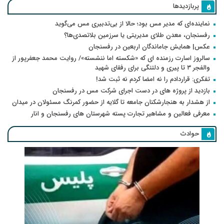
پربازدیدها
نماینده‌ای که مدیر مس بود؛ حالا از بی‌تدبیری مس می‌گوید
رفسنجان، معدن طلای مدیریتی یا سرزمین بلاتصدی‌ها؟
عکس| همایش جاماندگان اربعین در رفسنجان
سالروز اسارت رزمنده ای که «شکسته اما ننشسته»/ روایت محمد جعفرپور از
والفجر ۳ تا پیری و دلتنگی برای رفقای شهید
تفکری: قراردادم را نه امضا کردم نه ثبت شد!
بازدید از پروژه های در دست اجرای شرکت مس در رفسنجان
از هشدار به هنجارشکنان جامعه تا گلایه از حضور کمرنگ مسئولان در میدان
معرفی فعالین و مشاهیر تجارت پسته شهرستان های رفسنجان و انار
حوادث