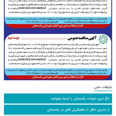
تبلیغات متنی
داغ ترین حوادث رفسنجان را اینجا بخوانید
از مدیران غافل تا ماهیگیران قابل در رفسنجان