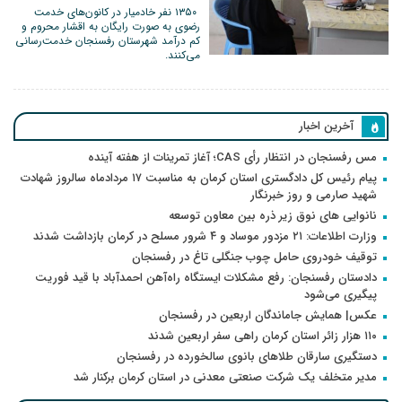
١٣۵٠ نفر خادمیار در کانون‌های خدمت
رضوی به صورت رایگان به اقشار محروم و
کم درآمد شهرستان رفسنجان خدمت‌رسانی
می‌کنند.
آخرین اخبار
مس رفسنجان در انتظار رأی CAS؛ آغاز تمرینات از هفته آینده
پیام رئیس کل دادگستری استان کرمان به مناسبت ۱۷ مردادماه سالروز شهادت
شهید صارمی و روز خبرنگار
نانوایی های نوق زیر ذره بین معاون توسعه
وزارت اطلاعات: ۲۱ مزدور موساد و ۴ شرور مسلح در کرمان بازداشت شدند
توقیف خودروی حامل چوب جنگلی تاغ در رفسنجان
دادستان رفسنجان: رفع مشکلات ایستگاه راه‌آهن احمدآباد با قید فوریت
پیگیری می‌شود
عکس| همایش جاماندگان اربعین در رفسنجان
۱۱۰ هزار زائر استان کرمان راهی سفر اربعین شدند
دستگیری سارقان طلاهای بانوی سالخورده در رفسنجان
مدیر متخلف یک شرکت صنعتی معدنی در استان کرمان برکنار شد