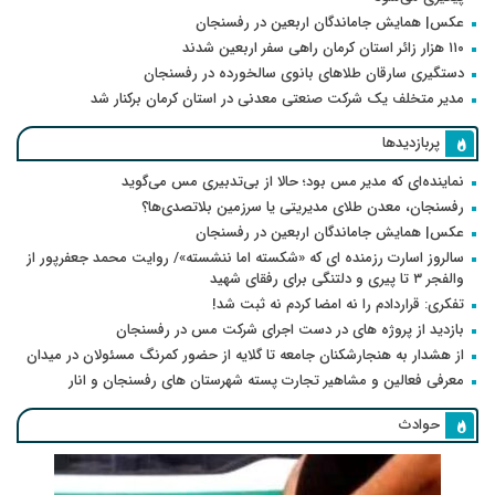
عکس| همایش جاماندگان اربعین در رفسنجان
۱۱۰ هزار زائر استان کرمان راهی سفر اربعین شدند
دستگیری سارقان طلاهای بانوی سالخورده در رفسنجان
مدیر متخلف یک شرکت صنعتی معدنی در استان کرمان برکنار شد
پربازدیدها
نماینده‌ای که مدیر مس بود؛ حالا از بی‌تدبیری مس می‌گوید
رفسنجان، معدن طلای مدیریتی یا سرزمین بلاتصدی‌ها؟
عکس| همایش جاماندگان اربعین در رفسنجان
سالروز اسارت رزمنده ای که «شکسته اما ننشسته»/ روایت محمد جعفرپور از
والفجر ۳ تا پیری و دلتنگی برای رفقای شهید
تفکری: قراردادم را نه امضا کردم نه ثبت شد!
بازدید از پروژه های در دست اجرای شرکت مس در رفسنجان
از هشدار به هنجارشکنان جامعه تا گلایه از حضور کمرنگ مسئولان در میدان
معرفی فعالین و مشاهیر تجارت پسته شهرستان های رفسنجان و انار
حوادث