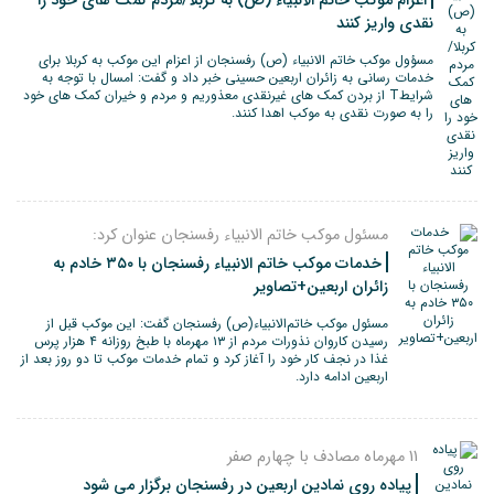
اعزام موکب خاتم الانبیاء (ص) به کربلا/مردم کمک های خود را
نقدی واریز کنند
مسؤول موکب خاتم الانبیاء (ص) رفسنجان از اعزام این موکب به کربلا برای
خدمات رسانی به زائران اربعین حسینی خبر داد و گفت: امسال با توجه به
شرایطT از بردن کمک های غیرنقدی معذوریم و مردم و خیران کمک های خود
را به صورت نقدی به موکب اهدا کنند.
مسئول موکب خاتم الانبیاء رفسنجان عنوان کرد:
خدمات موکب خاتم الانبیاء رفسنجان با ۳۵۰ خادم به
زائران اربعین+تصاویر
مسئول موکب خاتم‌الانبیاء(ص) رفسنجان گفت: این موکب قبل از
رسیدن کاروان نذورات مردم از ۱۳ مهرماه با طبخ روزانه ۴ هزار پرس
غذا در نجف کار خود را آغاز کرد و تمام خدمات موکب تا دو روز بعد از
اربعین ادامه دارد.
11 مهرماه مصادف با چهارم صفر
پیاده روی نمادین اربعین در رفسنجان برگزار می شود