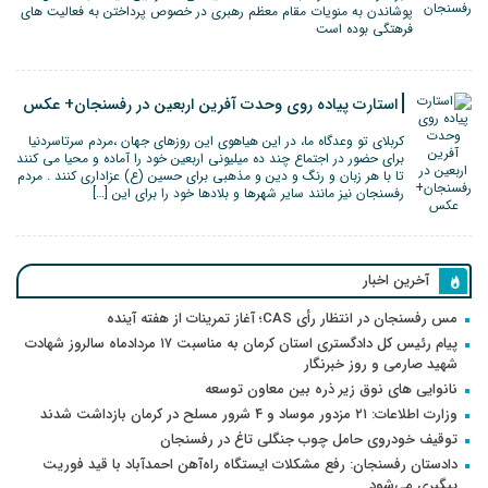
پوشاندن به منویات مقام معظم رهبری در خصوص پرداختن به فعالیت های
فرهتگی بوده است
استارت پیاده روی وحدت آفرین اربعین در رفسنجان+ عکس
کربلای تو وعدگاه ما، در این هیاهوی این روزهای جهان ،مردم سرتاسردنیا
برای حضور در اجتماع چند ده میلیونی اربعین خود را آماده و محیا می کنند
تا با هر زبان و رنگ و دین و مذهبی برای حسین (ع) عزاداری کنند . مردم
رفسنجان نیز مانند سایر شهرها و بلادها خود را برای این […]
آخرین اخبار
مس رفسنجان در انتظار رأی CAS؛ آغاز تمرینات از هفته آینده
پیام رئیس کل دادگستری استان کرمان به مناسبت ۱۷ مردادماه سالروز شهادت
شهید صارمی و روز خبرنگار
نانوایی های نوق زیر ذره بین معاون توسعه
وزارت اطلاعات: ۲۱ مزدور موساد و ۴ شرور مسلح در کرمان بازداشت شدند
توقیف خودروی حامل چوب جنگلی تاغ در رفسنجان
دادستان رفسنجان: رفع مشکلات ایستگاه راه‌آهن احمدآباد با قید فوریت
پیگیری می‌شود