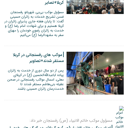
کربلا+تصایر
مسؤول موکب بی‌بی شهربانو رفسنجان
ضمن تشریح خدمات به زائران حسینی
گفت: تا پایان هفته جاری پذیرای زائران در
کربلا هستیم و برای شهادت امام رضا (ع) و
خدمت به زائران رضوی خودمان را مهیای
سفر به مشهدالرضا (ع) می‌کنیم.
موکب های رفسنجانی در کربلا
مستقر شدند+تصاویر
پس از دو سال دوری از خدمت به زائران
پیاده اباعبدالله‌الحسین (ع) در کربلای
معلی، امسال مواکب رفسنجانی در صحن
عقیله بنی‌هاشم مستقر شدند تا
خدمت‌رسان زائران حسینی باشند.
مسؤول موکب خاتم الانبیاء (ص) رفسنجان خبر داد: