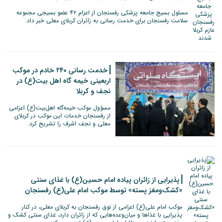
مسئول بسیج جامعه پزشکی رفسنجان از اعزام ۴۲ عضو بسیجی مجموعه
سلامت رفسنجان برای خدمت رسانی به زائران کربلای معلی خبر داد.
خدمت رسانی ۲۴۰ خادم در موکب
اربعینی خیمه گاه اهل بیت(ع) در
نجف و کربلا
مسؤول موکب خیمه‌گاه اهل‌بیت(ع) اعزامی
از رفسنجان خدمات این موکب در کربلای
معلی و نجف اشرف را تشریح کرد.
پذیرایی از زائران پیاده امام حسین(ع) با غذای سنتی
«کشک‌ومغز پسته» توسط موکب امام علی(ع) رفسنجان
موکب امام علی(ع) اعزامی از نوق رفسنجان به کربلای معلی، در کنار
پذیرایی با غذاها و میان‌وعده‌هایی که از زائران دارد، غذای سنتی کشک و