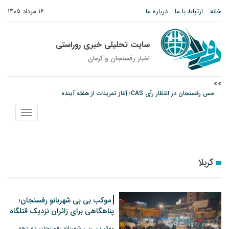
خانه
ارتباط با ما
درباره ما
۱۶ مرداد ۱۴۰۵
سایت تحلیلی خبری روراستی
اخبار رفسنجان و كرمان
مس رفسنجان در انتظار رأی CAS؛ آغاز تمرینات از هفته آینده
پیام رئیس کل دادگستری استان کرمان به مناسبت ۱۷ مردادماه سالروز شهادت شهید
صارمی و روز خبرنگار
نمایش
نانوایی های نوق زیر ذره بین معاون توسعه
منو
کربلا
موکب بی بی شهربانو رفسنجان؛
پناهگاهی برای زائران نزدیک قتلگاه
موکب بی‌بی شهربانو رفسنجان دو دهه