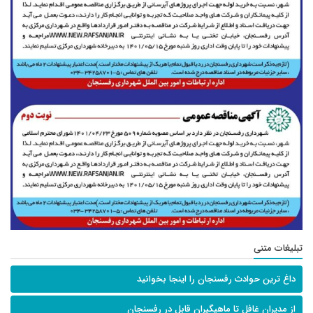
تبلیغات متنی
داغ ترین حوادث رفسنجان را اینجا بخوانید
از مدیران غافل تا ماهیگیران قابل در رفسنجان