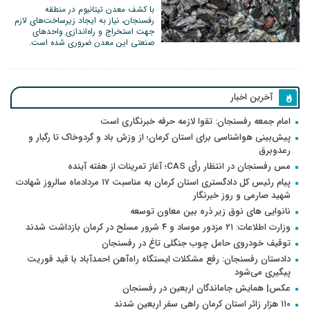
با کشف معدن تیتانیوم در منطقه
رفسنجان، نیاز به ایجاد زیرساخت‌های لازم
جهت استخراج و راه‌اندازی واحد‌های
صنعتی این معدن ضروری شده است.
آخرین اخبار
امام جمعه رفسنجان: تقوا لازمه حرفه خبرنگاری است
پیش‌بینی هواشناسی برای استان کرمان؛ از وزش باد و گردوخاک تا رگبار و
رعدوبرق
مس رفسنجان در انتظار رأی CAS؛ آغاز تمرینات از هفته آینده
پیام رئیس کل دادگستری استان کرمان به مناسبت ۱۷ مردادماه سالروز شهادت
شهید صارمی و روز خبرنگار
نانوایی های نوق زیر ذره بین معاون توسعه
وزارت اطلاعات: ۲۱ مزدور موساد و ۴ شرور مسلح در کرمان بازداشت شدند
توقیف خودروی حامل چوب جنگلی تاغ در رفسنجان
دادستان رفسنجان: رفع مشکلات ایستگاه راه‌آهن احمدآباد با قید فوریت
پیگیری می‌شود
عکس| همایش جاماندگان اربعین در رفسنجان
۱۱۰ هزار زائر استان کرمان راهی سفر اربعین شدند