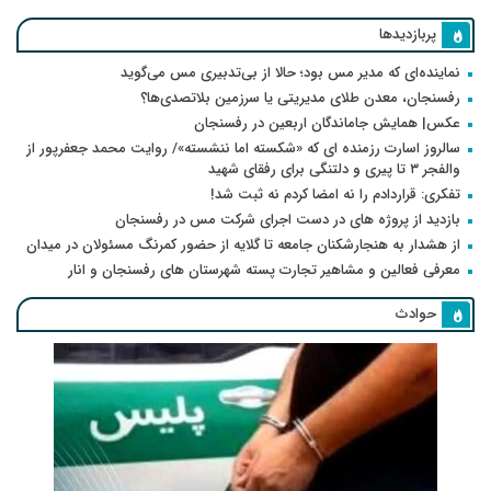
پربازدیدها
نماینده‌ای که مدیر مس بود؛ حالا از بی‌تدبیری مس می‌گوید
رفسنجان، معدن طلای مدیریتی یا سرزمین بلاتصدی‌ها؟
عکس| همایش جاماندگان اربعین در رفسنجان
سالروز اسارت رزمنده ای که «شکسته اما ننشسته»/ روایت محمد جعفرپور از
والفجر ۳ تا پیری و دلتنگی برای رفقای شهید
تفکری: قراردادم را نه امضا کردم نه ثبت شد!
بازدید از پروژه های در دست اجرای شرکت مس در رفسنجان
از هشدار به هنجارشکنان جامعه تا گلایه از حضور کمرنگ مسئولان در میدان
معرفی فعالین و مشاهیر تجارت پسته شهرستان های رفسنجان و انار
حوادث