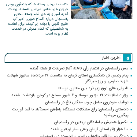
متاسفانه برخی رسانه ها که بلندگوی برخی
جریان های خاص سیاسی هستند، بیانات
گلایه آمیز و به حق امام جمعه محترم
رفسنجان درباره افتتاح صوری اخیر آب
خلیج فارس را بهانه ای کردند برای اهانت
به شخصیتی که تمام عمرش در خدمت
نظام بوده است.
آخرین اخبار
مس رفسنجان در انتظار رأی CAS؛ آغاز تمرینات از هفته آینده
پیام رئیس کل دادگستری استان کرمان به مناسبت ۱۷ مردادماه سالروز شهادت
شهید صارمی و روز خبرنگار
نانوایی های نوق زیر ذره بین معاون توسعه
وزارت اطلاعات: ۲۱ مزدور موساد و ۴ شرور مسلح در کرمان بازداشت شدند
توقیف خودروی حامل چوب جنگلی تاغ در رفسنجان
دادستان رفسنجان: رفع مشکلات ایستگاه راه‌آهن احمدآباد با قید فوریت
پیگیری می‌شود
عکس| همایش جاماندگان اربعین در رفسنجان
۱۱۰ هزار زائر استان کرمان راهی سفر اربعین شدند
دستگیری سارقان طلاهای بانوی سالخورده در رفسنجان