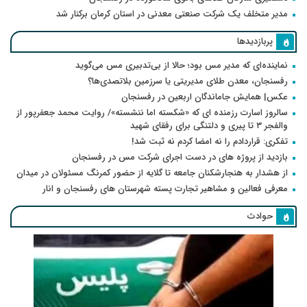
مدیر متخلف یک شرکت صنعتی معدنی در استان کرمان برکنار شد
پربازدیدها
نماینده‌ای که مدیر مس بود؛ حالا از بی‌تدبیری مس می‌گوید
رفسنجان، معدن طلای مدیریتی یا سرزمین بلاتصدی‌ها؟
عکس| همایش جاماندگان اربعین در رفسنجان
سالروز اسارت رزمنده ای که «شکسته اما ننشسته»/ روایت محمد جعفرپور از
والفجر ۳ تا پیری و دلتنگی برای رفقای شهید
تفکری: قراردادم را نه امضا کردم نه ثبت شد!
بازدید از پروژه های در دست اجرای شرکت مس در رفسنجان
از هشدار به هنجارشکنان جامعه تا گلایه از حضور کمرنگ مسئولان در میدان
معرفی فعالین و مشاهیر تجارت پسته شهرستان های رفسنجان و انار
حوادث