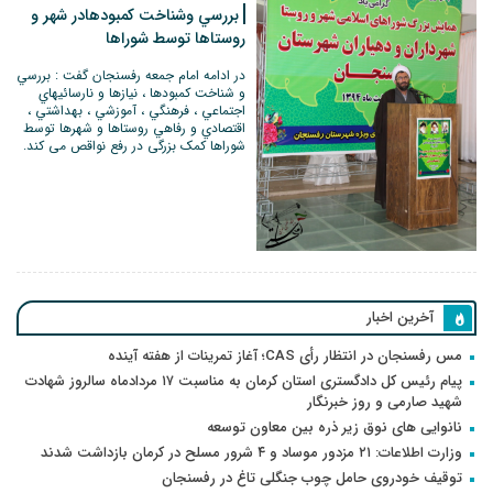
بررسي وشناخت كمبودهادر شهر و
روستاها توسط شوراها
در ادامه امام جمعه رفسنجان گفت : بررسي
و شناخت كمبودها ، نيازها و نارسائيهاي
اجتماعي ، فرهنگي ، آموزشي ، بهداشتي ،
اقتصادي و رفاهي روستاها و شهرها توسط
شوراها کمک بزرگی در رفع نواقص می کند.
آخرین اخبار
مس رفسنجان در انتظار رأی CAS؛ آغاز تمرینات از هفته آینده
پیام رئیس کل دادگستری استان کرمان به مناسبت ۱۷ مردادماه سالروز شهادت
شهید صارمی و روز خبرنگار
نانوایی های نوق زیر ذره بین معاون توسعه
وزارت اطلاعات: ۲۱ مزدور موساد و ۴ شرور مسلح در کرمان بازداشت شدند
توقیف خودروی حامل چوب جنگلی تاغ در رفسنجان