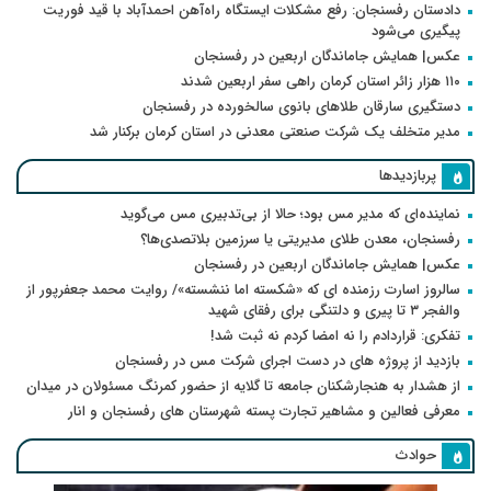
دادستان رفسنجان: رفع مشکلات ایستگاه راه‌آهن احمدآباد با قید فوریت
پیگیری می‌شود
عکس| همایش جاماندگان اربعین در رفسنجان
۱۱۰ هزار زائر استان کرمان راهی سفر اربعین شدند
دستگیری سارقان طلاهای بانوی سالخورده در رفسنجان
مدیر متخلف یک شرکت صنعتی معدنی در استان کرمان برکنار شد
پربازدیدها
نماینده‌ای که مدیر مس بود؛ حالا از بی‌تدبیری مس می‌گوید
رفسنجان، معدن طلای مدیریتی یا سرزمین بلاتصدی‌ها؟
عکس| همایش جاماندگان اربعین در رفسنجان
سالروز اسارت رزمنده ای که «شکسته اما ننشسته»/ روایت محمد جعفرپور از
والفجر ۳ تا پیری و دلتنگی برای رفقای شهید
تفکری: قراردادم را نه امضا کردم نه ثبت شد!
بازدید از پروژه های در دست اجرای شرکت مس در رفسنجان
از هشدار به هنجارشکنان جامعه تا گلایه از حضور کمرنگ مسئولان در میدان
معرفی فعالین و مشاهیر تجارت پسته شهرستان های رفسنجان و انار
حوادث