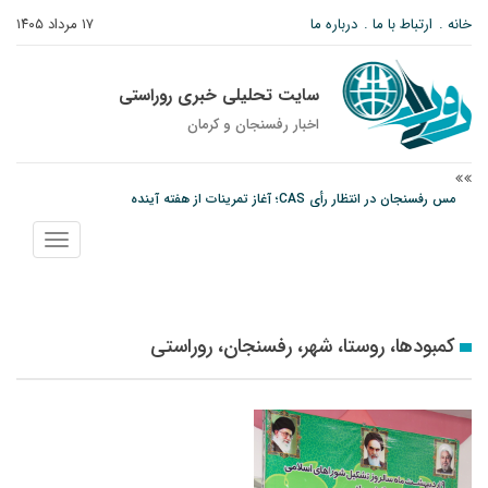
خانه
ارتباط با ما
درباره ما
۱۷ مرداد ۱۴۰۵
سایت تحلیلی خبری روراستی
اخبار رفسنجان و كرمان
مس رفسنجان در انتظار رأی CAS؛ آغاز تمرینات از هفته آینده
پیام رئیس کل دادگستری استان کرمان به مناسبت ۱۷ مردادماه سالروز شهادت شهید
نمایش
صارمی و روز خبرنگار
منو
نانوایی های نوق زیر ذره بین معاون توسعه
کمبودها، روستا، شهر، رفسنجان، روراستی