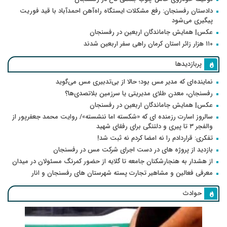
دادستان رفسنجان: رفع مشکلات ایستگاه راه‌آهن احمدآباد با قید فوریت
پیگیری می‌شود
عکس| همایش جاماندگان اربعین در رفسنجان
۱۱۰ هزار زائر استان کرمان راهی سفر اربعین شدند
پربازدیدها
نماینده‌ای که مدیر مس بود؛ حالا از بی‌تدبیری مس می‌گوید
رفسنجان، معدن طلای مدیریتی یا سرزمین بلاتصدی‌ها؟
عکس| همایش جاماندگان اربعین در رفسنجان
سالروز اسارت رزمنده ای که «شکسته اما ننشسته»/ روایت محمد جعفرپور از
والفجر ۳ تا پیری و دلتنگی برای رفقای شهید
تفکری: قراردادم را نه امضا کردم نه ثبت شد!
بازدید از پروژه های در دست اجرای شرکت مس در رفسنجان
از هشدار به هنجارشکنان جامعه تا گلایه از حضور کمرنگ مسئولان در میدان
معرفی فعالین و مشاهیر تجارت پسته شهرستان های رفسنجان و انار
حوادث