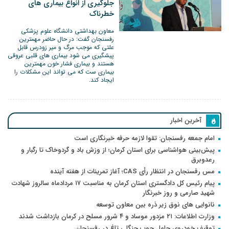
جلوگیری از انواع بیماری های
خطرناک
معاون بهداشتی دانشگاه علوم پزشکی
رفسنجان گفت: در حال حاضر مهمترین
علتی که موجب مرگ و میر زودرس قابل
پیشگیری می شود بیماری های قلبی عروقی
هستند و بیماری فشار خون مهمترین
بیماری ست که می تواند این مشکلات را
ایجاد کند.
آخرین اخبار
امام جمعه رفسنجان: تقوا لازمه حرفه خبرنگاری است
پیش‌بینی هواشناسی برای استان کرمان؛ از وزش باد و گردوخاک تا رگبار و
رعدوبرق
مس رفسنجان در انتظار رأی CAS؛ آغاز تمرینات از هفته آینده
پیام رئیس کل دادگستری استان کرمان به مناسبت ۱۷ مردادماه سالروز شهادت
شهید صارمی و روز خبرنگار
نانوایی های نوق زیر ذره بین معاون توسعه
وزارت اطلاعات: ۲۱ مزدور موساد و ۴ شرور مسلح در کرمان بازداشت شدند
توقیف خودروی حامل چوب جنگلی تاغ در رفسنجان