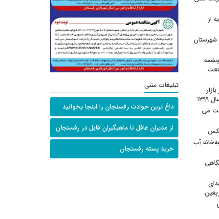
ه از
 شهرستان
چشمه
نعت
تبلیغات متنی
ازار
۱۳۹۹
داغ ترین حوادث رفسنجان را اینجا بخوانید
عت می
از مدیران غافل تا ماهیگیران قابل در رفسنجان
عکس
ه‌خانه آب
خرید پسته رفسنجان
گاهی
دای