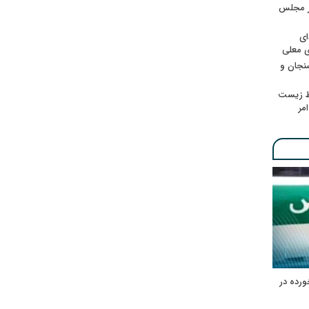
در مجلس
ای
ی معلی
سنجان و
ط زیست
مر
ورده در