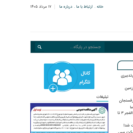
خانه
ارتباط با ما
درباره ما
۱۷ مرداد ۱۴۰۵
‌تدبیری
زمین
تبلیغات
رفسنجان
ا
ننشسته»/ روایت محمد جعفرپور از والفجر ۳ تا
ت شد!
 شرکت مس