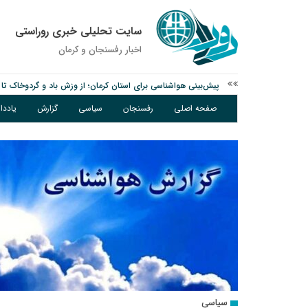
سایت تحلیلی خبری روراستی
اخبار رفسنجان و كرمان
پیش‌بینی هواشناسی برای استان کرمان؛ از وزش باد و گردوخاک تا ر
مس رفسنجان در انتظار رأی CAS؛ آغاز تمرینات از هفته آینده
صفحه اصلی
رفسنجان
سیاسی
گزارش
یادد
پیام رئیس کل دادگستری استان کرمان به مناسبت ۱۷ مردادماه سالروز شهادت شهید صارمی و روز خبرنگار
سیاسی