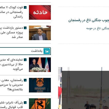
فوت کودک ۷ سال
رفسنجانی در سان
رانندگی
وب جنگلی تاغ در رفسنجان
دستور بازداشت پیم
گلی تاغ در حومه
پروژه مسکن ملی 
صادر شد
یادداشت
نماینده‌ای که مدی
حالا از بی‌تدبیری
می‌گوید
رفسنجان، معدن ط
مدیریتی یا سرزمی
بلاتصدی‌ها؟
پلی‌آف نابرابر؛ شل
قلب فوتبال رفسن