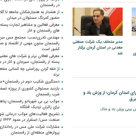
در رفسنجان
از هشدار به هنجارشکنان جامعه تا گلای
حضور کمرنگ مسئولان در میدان
معرفی فعالین و مشاهیر تجارت پسته
های رفسنجان و انار
مهندس نادری‌نسب: مجتمع مس سر
مدیر متخلف یک شرکت صنعتی
رفسنجان ستونِ مهمی از اقتصاد و ص
معدنی در استان کرمان برکنار
کشور است
ی
شد
معرفی فعالان برتر و شرکت های معتبر ب
پسته از رفسنجان، سیرجان و انار در سال 
از خفه کردن روراستی چه کسانی منف
برند
دستگیری شکیب دوم در رفسنجان+
بازدید مسئولان کشوری از پروژه تصفی
ی استان کرمان؛ از وزش باد و
شرب رفسنجان
برق
موکب بی بی شهربانو رفسنجان؛ پناه
برای زائران نزدیک قتلگاه
 بینی وزش باد و خاک
تشریح فعالیت‌های موکب درمانی شه
صنعت مس/ استقرار در عمود ۱۴۳۳ اربعین
مشارکت شرکت ملی مس در راه‌اندازی
پروازهای منطقه‌ای از رفسنجان