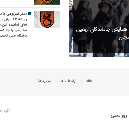
مدیر غیربومی با د
روزانه ۲۳ میل
آقای نماینده این م
مایش جاماندگان اربعین
سفارشی را چه کس
باشگاه مس تحمیل
نجان
خانه
ارتباط با ما
درباره ما
کلیه ح
روراستی