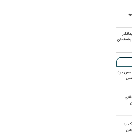
ه
حه
انکار
رفسنجان
ر مس بود؛
 مس
لای
ن
یک به
جان