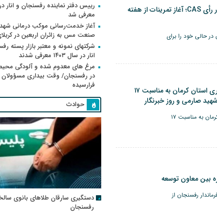
رییس دفتر نماینده رفسنجان و انار 
مس رفسنجان در انتظار رأی CAS؛ آغاز تمرینات از هفته
معرفی شد
آغاز خدمت‌رسانی موکب درمانی شهد
صنعت مس به زائران اربعین در کربلا
ر حالی خود را برای
شرکتهای نمونه و معتبر بازار پسته رف
انار در سال ۱۴۰۳ معرفی شدند
مرغ های معدوم شده و آلودگی محی
در رفسنجان/ وقت بیداری مسؤولان ا
فرارسیده
پیام رئیس کل دادگستری استان کرمان به مناسبت ۱۷
شهید صارمی و روز خبرنگار
حوادث
ان به مناسبت ۱۷
ره بین معاون توسعه
رماندار رفسنجان از
دستگیری سارقان طلاهای بانوی سالخ
رفسنجان