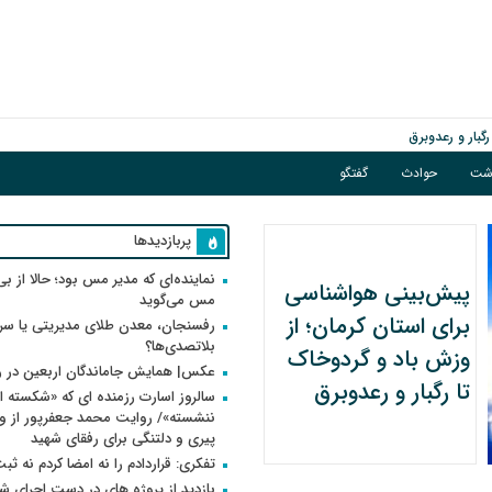
گبار و رعدوبرق
اشت
حوادث
گفتگو
پربازدیدها
نماینده‌ای که مدیر مس بود؛ حالا از بی
پیش‌بینی هواشناسی
مس می‌گوید
برای استان کرمان؛ از
رفسنجان، معدن طلای مدیریتی یا سر
بلاتصدی‌ها؟
وزش باد و گردوخاک
عکس| همایش جاماندگان اربعین در 
تا رگبار و رعدوبرق
سالروز اسارت رزمنده ای که «شکسته ام
پیری و دلتنگی برای رفقای شهید
تفکری: قراردادم را نه امضا کردم نه ثب
بازدید از پروژه های در دست اجرای