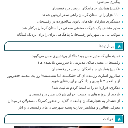
پیگیری می‌شود
عکس| همایش جاماندگان اربعین در رفسنجان
۱۱۰ هزار زائر استان کرمان راهی سفر اربعین شدند
دستگیری سارقان طلاهای بانوی سالخورده در رفسنجان
مدیر متخلف یک شرکت صنعتی معدنی در استان کرمان برکنار شد
موکب بی بی شهربانو رفسنجان؛ پناهگاهی برای زائران نزدیک قتلگاه
پربازدیدها
نماینده‌ای که مدیر مس بود؛ حالا از بی‌تدبیری مس می‌گوید
رفسنجان، معدن طلای مدیریتی یا سرزمین بلاتصدی‌ها؟
عکس| همایش جاماندگان اربعین در رفسنجان
سالروز اسارت رزمنده ای که «شکسته اما ننشسته»/ روایت محمد جعفرپور
از والفجر ۳ تا پیری و دلتنگی برای رفقای شهید
تفکری: قراردادم را نه امضا کردم نه ثبت شد!
بازدید از پروژه های در دست اجرای شرکت مس در رفسنجان
از هشدار به هنجارشکنان جامعه تا گلایه از حضور کمرنگ مسئولان در میدان
معرفی فعالین و مشاهیر تجارت پسته شهرستان های رفسنجان و انار
حوادث