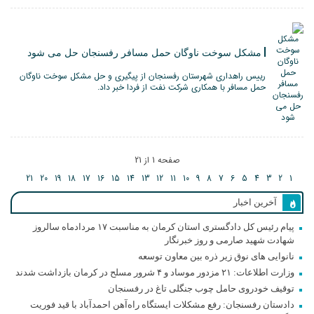
مشکل سوخت ناوگان حمل مسافر رفسنجان حل می شود
رییس راهداری شهرستان رفسنجان از پیگیری و حل مشکل سوخت ناوگان
حمل مسافر با همکاری شرکت نفت از فردا خبر داد.
صفحه 1 از 21
21
20
19
18
17
16
15
14
13
12
11
10
9
8
7
6
5
4
3
2
1
آخرین اخبار
پیام رئیس کل دادگستری استان کرمان به مناسبت ۱۷ مردادماه سالروز
شهادت شهید صارمی و روز خبرنگار
نانوایی های نوق زیر ذره بین معاون توسعه
وزارت اطلاعات: ۲۱ مزدور موساد و ۴ شرور مسلح در کرمان بازداشت شدند
توقیف خودروی حامل چوب جنگلی تاغ در رفسنجان
دادستان رفسنجان: رفع مشکلات ایستگاه راه‌آهن احمدآباد با قید فوریت