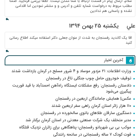
سلام، ارسال پیام در قسمت ارتباط با شما ممکن نیست. لطفا بررسی فرمایید. ضمنا
مطلب مربوط به درخواست شماره تلفن و آدرس و و منتشر نمودین اما اقدامی
نشده و پاسخی هم ندادین
علي
یکشنبه 25 بهمن 1394
اقا یک کاندید رفسنجان به شدت از عنوان جعلی دکتر استفاده میکند اطلاع رسانی
کنید
آخرین اخبار
وزارت اطلاعات: ۲۱ مزدور موساد و ۴ شرور مسلح در کرمان بازداشت شدند
توقیف خودروی حامل چوب جنگلی تاغ در رفسنجان
دادستان رفسنجان: رفع مشکلات ایستگاه راه‌آهن احمدآباد با قید فوریت
پیگیری می‌شود
عکس| همایش جاماندگان اربعین در رفسنجان
۱۱۰ هزار زائر استان کرمان راهی سفر اربعین شدند
دستگیری سارقان طلاهای بانوی سالخورده در رفسنجان
مدیر متخلف یک شرکت صنعتی معدنی در استان کرمان برکنار شد
موکب بی بی شهربانو رفسنجان؛ پناهگاهی برای زائران نزدیک قتلگاه
فوت کودک ۷ ساله رفسنجانی در سانحه رانندگی