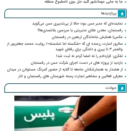
جا به جایی مهمانشهر کلید حل بوی نامطبوع منطقه
پربازدیدها
نماینده‌ای که مدیر مس بود؛ حالا از بی‌تدبیری مس می‌گوید
رفسنجان، معدن طلای مدیریتی یا سرزمین بلاتصدی‌ها؟
عکس| همایش جاماندگان اربعین در رفسنجان
سالروز اسارت رزمنده ای که «شکسته اما ننشسته»/ روایت محمد جعفرپور از
والفجر ۳ تا پیری و دلتنگی برای رفقای شهید
تفکری: قراردادم را نه امضا کردم نه ثبت شد!
بازدید از پروژه های در دست اجرای شرکت مس در رفسنجان
از هشدار به هنجارشکنان جامعه تا گلایه از حضور کمرنگ مسئولان در میدان
معرفی فعالین و مشاهیر تجارت پسته شهرستان های رفسنجان و انار
حوادث