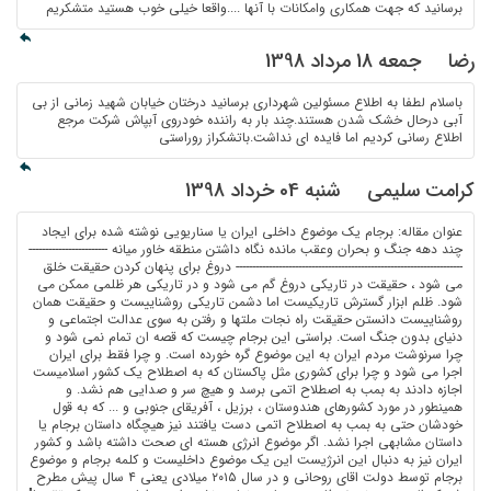
برسانید که جهت همکاری وامکانات با آنها ....واقعا خیلی خوب هستید متشکریم
رضا
جمعه 18 مرداد 1398
باسلام لطفا به اطلاع مسئولین شهرداری برسانید درختان خیابان شهید زمانی از بی
آبی درحال خشک شدن هستند.چند بار به راننده خودروی آبپاش شرکت مرجع
اطلاع رسانی کردیم اما فایده ای نداشت.باتشکراز روراستی
کرامت سلیمی
شنبه 04 خرداد 1398
عنوان مقاله: برجام یک موضوع داخلی ایران یا سناریویی نوشته شده برای ایجاد چند دهه جنگ و بحران وعقب مانده نگاه داشتن منطقه خاور میانه --------------------------------------------------------------------------------------------- دروغ برای پنهان کردن حقیقت خلق می شود ، حقیقت در تاریکی دروغ گم می شود و در تاریکی هر ظلمی ممکن می شود. ظلم ابزار گسترش تاریکیست اما دشمن تاریکی روشناییست و حقیقت همان روشناییست دانستن حقیقت راه نجات ملتها و رفتن به سوی عدالت اجتماعی و دنیای بدون جنگ است. براستی این برجام چیست که قصه ان تمام نمی شود و چرا سرنوشت مردم ایران به این موضوع گره خورده است. و چرا فقط برای ایران اجرا می شود و چرا برای کشوری مثل پاکستان که به اصطلاح یک کشور اسلامیست اجازه دادند به بمب به اصطلاح اتمی برسد و هیچ سر و صدایی هم نشد. و همینطور در مورد کشورهای هندوستان ، برزیل ، آفریقای جنوبی و ... که به قول خودشان حتی به بمب به اصطلاح اتمی دست یافتند نیز هیچگاه داستان برجام یا داستان مشابهی اجرا نشد. اگر موضوع انرژی هسته ای صحت داشته باشد و کشور ایران نیز به دنبال این انرژیست این یک موضوع داخلیست و کلمه برجام و موضوع برجام توسط دولت اقای روحانی و در سال ۲۰۱۵ میلادی یعنی ۴ سال پیش مطرح شد که البته هنوز نسخه فارسی برجام رونمایی نشده است. اما می بینیم که تقریبا" تمامی کشورهای جهان در موضوع برجام درگیرند و داستان برجام و ورود یا خروج کشورها از برجام تمامی ندارد و عجیب است که کشورهای مختلف ، مستقل از موقعیت جغرافیایی و سیاسی و دوری یا نزدیکی به ایران مدام در مورد این موضوع نظر می دهند. مثلا" جدیدا" اقای ظریف چند بار به کشور ژاپن سفر کردند تا ژاپن در تحریمها با امریکا همسویی نکند اما همین کشور ژاپن که دو شهر این کشور با بمبهای به اصطلاح اتمی نابود شد و قاعدتا" باید از امریکا نفرت داشته باشند و طرف ایران را که در مقابل قاتل صدها هزار ژاپنی ایستاده است بگیرد ،دست اقای ظریف را با سردی فشردند و کشور ژاپن در مورد تحریمها در جبهه امریکا قرار گرفت و نخست وزیر ژاپن از اقای ظریف خواستند که ایران از برجام خارج نشود. و همینطور بارها و بارها کشورهای اروپایی مخصوصا" فرانسه ، انگلیس و المان از ایران خواسته اند که از برجام خارج نشود.و معلوم نیست چه نقطه ضعفی دارند که سعی می کنند با قاطعیت ایران را تحریم نکنند و همواره دوپهلو حرف می زنند. و شاید از لو رفتن یک موضوع می ترسند .چیزی که اقای عباس عراقچی معاون اقای ظریف به ان اشاره کردند. اقای عراقچی گفتند که برجام یک توافقنامه امنیتی است و صبر ایران هم نامحدود نیست. به خوبی می توان بوی تهدید را از این سخنان اقای عراقچی استشمام نمود. در صورتی که در رسانه ها برجام یک موضوع داخلی ایران برای دستیابی به انرژی به اصطلاح هسته ای عنوان می شود نه یک توافقنامه امنیتی که می تواند امنیت اروپا و مناطق دیگری از جهان را تهدید کند. نقطه ضعف اروپا در این توافقنامه امنیتی چیست که دولتمردان ایرانی روی ان دست گذاشته اند. موضوع جالب و تا حدی خنده دار نیز این است که کشورهای آفریقایی نیز در موضوع برجام درگیرند. طی یک سال اخیر ۵۴ کشور افریقایی دو بار در کشور اتیوپی در نشست مشترکی تحت عنوان اتحادیه افریقا اعلام کرده اند که از برجام خارج نمی شوند و حاضرند برای حفظ برجام هر کاری انجام دهند. فکر نمی کنید که حضور کشورهای آفریقایی در برجام و حمایت اتحادیه افریقا از برجام یک حرف بی معناست. اتحادیه افریقا چگونه می خواهد از برجام حمایت کند. دولتهای افریقایی نه قدرت نظامی دارند و نه قدرت اقتصادی. و اصلا" در مسائل سیاسی و نظامی جهان دیده نمی شوند و کسی اهمیتی به انها نمی دهد. دولتهایشان هم با کودتا و تحت حمایت غرب بر سر کار امده اند و جز کشتار مردم بی دفاع افریقایی کاری بلد نیستند. از عمر برجام حدود ۴ سال می گذرد و سوال این است که اولا" برجام و معنی ورود یک کشور به برجام چیست و ثانیا" برجام یک موضوع داخلی ایران است و کشورهای آفریقایی چه موقع وارد برجام شدند که هیچکس در دنیا نفهمید و معنی خروج کشورهای آفریقایی از برجام چیست و اگر خارج شوند و یا خارج نشوند چه اتفاقی می افتد. کشور به اصطلاح ابرقدرت روسیه که هیچگاه اثار و نشانی از ابرقدرتی این کشور در هیچ منطقه ای ازجهان دیده نشده است نیز از ایران خواسته است که از برجام خارج نشود و خود کشور روسیه نیز اعلام کرده است با وجود خروج امریکا از برجام ، کشور روسیه از برجام خارج نمی شود. و مدام می بینیم که اقای سرگئی لاوروف وزیر امور خارجه کشور روسیه با چهره ای نگران و مضطرب در نشستها و مصاحبه های رسانه ای اعلام می کنند که روسیه به برجام پایبند است و از ان خارج نمی شود. این موضوع جای سوالات زیادی دارد. ایا کشور به اصطلاح ابرقدرت اتمی روسیه و کشورهای گرسنه و ضعیف افریقایی موقعیت یکسانی در موضوع برجام دارند ایا کشور مثلا" قدرتمند روسیه بابد با کشور افریقایی اوگاندا که بیشتر مردمش در زیر درختان و لابلای بوته ها زندگی می کنند در مورد برجام موضع یکسانی اتخاذ نمایند. همچنین ترامپ رییس جمهور امریکا اعلام کرد روسیه به این دلیل از برجام خارج نمی شود چون برای روسیه توافق خوبیست. این حرف جای کلی بررسی و تفسیر دارد و بیشتر نشان می دهد که به نوعی ترامپ به این حقیقت اشاره می کند که روسیه برای حفظ قدرت و اعتبارش از هر نظر ( سیاسی، اقتصادی و حتی نظامی ) کاملا” به امریکا وابسته است و از خود قدرتی ندارد. یک موضوع دیگر که نمی خواهیم ان را زیاد بشکافیم و به ان بپردازیم این است که رهبران کشورهای درگیر مسائل هسته ای تماما" به دنبال موضوعات زنانگی هستند. و معلوم است که انقدر بی خیال هستند که فقط به عیش و نوش و هوسبازی می پردازند. می بینیم که هر از گاهی سرو کله یک خانم پیدا می شود و مدعیست که ترامپ وی را ازار جنسی داده است و موضوع در تمام رسانه های جهان سریعا" منتشر می شود و یا اقای پوتین مدام در سواحل زیبای روسیه و همینطور کشورهای اروپایی با زنان و دختران زیبا و جذاب در حال تفریح است. و همینطور از اقای کیم جونگ اون رهبر کره شمالی عکسها و فیلمهایی در رسانه ها منتشر می شود که نشان می دهد رهبر کره شمالی در میان تعداد زیادی زن و دختر قرار دارد و در حال خوشگذرانیست. یک نکته بسیار مهم که رسانه ها به ان نمی پردازند و از روی ان می گذرند این است که ترامپ رییس جمهور امریکا اعلام کرد که پذیرش برجام منجر به سقوط اقتصاد امریکا خواهد شد . چرا ترامپ این موضوع را در رسانه ها اعلام کرد. ایا این صحبت ترامپ به فریبکاریها و بی صداقتی دولتها نسبت به مردمشان اشاره نمی کند. و ایا این موضوع نشان نمی دهد که کشور امریکا و سایر به اصطلاح ابرقدرتها مثل اتحادیه اروپا و کشور روسیه یک نقطه ضعف بزرگ دارند و به دروغ وجهه یک ابرقدرت را به خود گرفته اند.و همچنین ایا این صحبت ترامپ نشان نمی دهد که در مذاکرات ظاهرا”اتمی دولتها در واقع اخاذیهای مالی و اقتصادی از دولت امریکا صورت می گیرد و امریکا دیگر قادر به تمکین خواسته همه کشورها نیست. چرا فقط امریکا از موضوع اتمی ایران نگران است اما روسیه که همسایه ایران است نه تنها نگران نیست بلکه کمک هم می دهد و دانشمندان به اصطلاح اتمی روسیه هم برایشان اهمیتی ندارد و به رییس جمهور روسیه در این مورد نامه نمی نویسند اما امریکا که هزاران کیلومتر از کشور ما دور است هم دولتش نگران است و هم دانشمندان به اصطلاح هسته ای امریکا در نامه ای به اوباما وترامپ روسای جمهور امریکا خواستار ان شدند که توافق هسته ای با ایران را امضا کند. و خلاصه اینکه چرا ترامپ که رییس جمهور کشور ابرقدرت بلامنازع جهان است برای مقابله با یک کشور جهان سومی مثل ایران در میان کشورهای جهان به دنبال دستی برای فشردن می گردد. و اصلا" چراغ هدایتی که در طی تمام تاریخ ، راهبر جنگهای بشریست کدام است. اگر نگاهی به پشت سر خود و به تاریخ بیندازیم می بینیم که طی ۸۰ سال اخیر امریکا در هیچ جنگی به دنبال پیروزی سریع نبوده است و همه جنگها را دو تا سه دهه کش و قوس داده است مثل جنگ کره که ۴ سال فقط بمباران ان طول کشید اما چند دهه است که مردم کره شمالی در فقر و فلاکت زندگی می کنند. کره شمالی انقدر اوضاع اسفباری دارد که هر ساله اتحادیه اروپا مقداری از ذرت هایی را که به چهارپایانشان میدهند به عنوان کمکهای انسان دوستانه برای مردم کره شمالی می فرستند تا از گرسنگی نمیرند. جنگ ویتنام نیز ۲۰ سال طول کشید. انهم در کشوری که نه نفت و گاز دارد و نه محصول ارزشمند دیگری که به درد آمریکا بخورد و به بهای جان ده ها هزار و شاید هم صدها هزار نفر سرباز آمریکایی تمام شد. جنگ امریکا با عراق به صورت نظامی و جنگی ۱۳ سال طول کشید و ۲۹ سال است که امریکا در عراق حضور نظامی دارد. جنگ بالکان و جنگهای افریقا نیز اینچنین بود و سالها طول کشید. چرا امریکا باید هر از گاهی در منطقه ای از جهان ببری کاغذی بسازد و به بهانه هایی همچون ازادسازی یک ملت ، مقابله با تروریسم و بهانه هایی از این دست جنگ طولانی مدتی که خودش ان را کنترل و اداره می کند راه بیندازد . ایا امریکا در مورد ایران مدل مشابهی را پیاده خواهد نمود و کشور ایران را نیز چند دهه در بحران و نهایتا" جنگ نگاه خواهد داشت. بدون شک حقیقت در ذات دروغهاییست که در رسانه ها منتشر می شود. اما چرا مردم نمی توانند حقیقت را پیدا کنند. قدرتمندان جهان برای گمراه نمودن ملتها و انحراف اذهان انها برای نرسیدن به حقایق ملتها را درگیر عشق و نفرت نسبت به موضوعات مختلف می کنند. زیرا عشق و نفرت هردو یک ویژگی مشترک دارند و انهم اینکه باعث می شوند افراد دیدگاه درستی نسبت به موضوعات و مسائل مختلفی که می بینند نداشته باشند و نتوانند حقیقت و واقعیت را از دروغها تشخیص دهند. متاسفانه تعداد زیادی از رسانه ها برای انحراف اذهان از رسیدن به حقیقت موضوعات مبتذل و پیش پا افتاده و یا حتی موضوعات ظاهرا” علمی ، اگاهی دهنده ، هنری و… را منتشر می کنند. تعداد زیاد سایتها و کانالهای سرگرم کننده اعم از جوک ، فیلم ، سرگرمی و … باعث پنهان شدن حقیقت در لابلای دروغها می شود.. انسانها با باورها و عادتهایشان و همچنین رؤیاهایشان زندگی می کنند و از حقیقت فرار می کنند و این باعث می شود که صاحبان قدرت و سرمایه ملتها را به هر شکلی که اراده کنند کنترل و مهندسی نمایند. و دروغها را در لباس حقیقت به انها باور دهند. فرار از حقیقت انسانها باعث شده تا به جای ریشه یابی واقعی مشکلات و بحرانها ی جهانی مخصوصا" جنگها همواره به دنبال یک ناجی و قهرمان بگردند تا انها را نجات دهد. بیشتر انسانها در شرایط فعلی جهان همچون دختر بچه ای شده اند که در رؤیاهایش انتظار دارد فردی با اسب سفید بیاید، غول ستمگر را بکشد و با اوازدواج نماید و خوشبختش کند. صاحبان قدرت و صاحبان سرمایه در جهان برای حفظ موقعیتشان همواره به دنبال بحران سازی در جهان می باشند. بحرانهایی که کنترل و هدایت این بحرانها در اختیار خودشان است. گاهی جنگ جهانی ، گاهی جنگ منطقه ای و نیابتی ، گاهی رواج قحطی، گرسنگی و بیکاری و گاهی رواج تروریسم ان هم تروریسم دولتی که خطرناکترین نوع تروریسم است و .... به نظر می رسد که تقریبا” تمامی ارتشهای دنیا مستقیما" از پنتاگون دستور می گیرند و در واقع چیزی که به عنوان ۷۰۰۰ پایگاه نظامی آمریکا عنوان می شود همین ارتشها و مکانهای نظامیست که در حدود ۲۰۰ کشور چهان پراکنده اند و اسلحه و سیستمهای مخابراتی و سایر امکانات را در اختیارشان قرار می دهد.و درجه اهمیتشان برحسب موقعیت جغرافیایی فرق می کند و با کمک همین ارتشها امریکا قادر است در هر منطقه ای که اراده کند جنگ و درگیری ایجاد نماید. شما چی فکر می کنید . ایا واقعا" موضوعی مثل برجام برای ایجاد بحران در کل منطقه خاور میانه ابداع شده است تا وقت و انرژی و سرمایه مردم این منطقه تلف شود و چند دهه دیگر با شرایط جنگی