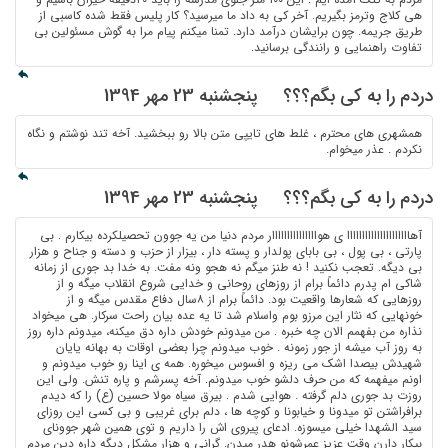
هی کلاج وترمز بگیریم. آخر کی به داد ما میرسید؟ کار پلیس فقط شده کاسبی از
طریق جریمه. چون برایشان درآمد دارد. تمنا میکنم پیام مرا به گوش مسئولین بی
تفاوت راهنمایی و رانندگی برسانید.
دردم را به کی بگم؟؟؟
پنجشنبه 23 مهر 1394
همشهری های محترم ، غلط های تایپی متن بالا رو ببخشید. آخه تند نوشتم و نگاه
نکردم . عذر میخوام.
دردم را به کی بگم؟؟؟
پنجشنبه 23 مهر 1394
آهااااااااااااااااااااا ی هوااااااااااااااار مردم دنیا من یه جوون تحصیلکرده بیکارم . بی
پارتی ، بی پول ، بی بابای پولدار و پسته دار ، بیزار از حزب و دسته و جناح و هزار
بی دیگه. تعجب نکنید ! نه طنز میگم نه هجو ونه مفت. به خدا بد جوری از زمانه
شاکی ام پدرم دائماً برام از روزهای روحانی و خدایی شروع انقلاب میگه و از
روزهایی که شعارها واقعیت بود. دائماً برام از ۸سال دفاع مقدس میگه و از
خونهایی که نثار این مرزو بوم واسلام شد تا یه عده بیان راحت سرکار. هی میخواد
نذاره من بفهمم الان چه خبره . من میدونم خودش داره دق میکنه، میدونم داره روز
به روز آب میشه از جور زمونه . خوب میدونم چرا بعضی اوقات به بهانه یایان
شهیدش بیصدا اشک می ریزه و افسوس میخوره. همه ی اینا رو خوب میدونم و
اونم میفهمه که من حرف دلشو خوب میدونم. آخه پسرشم و پاره تنش. ولی این
روزت بد جوری دلم گرفته . هوایی شدم . بیرق سیاه مولا حسین (ع) را که دیدم
برافراشتن تو میدونا و خیابونا و کوچه ها ، دلم برای غریبی و بی کسی این روزای
سید الشهدا خیلی میسوزه. ادعای پیروی اش را داریم و توی همین شهر جوونای
بیکار دارن وقت عزیز عمرشونو هدر میدن. گرانی و هزار مشکل دیگه داره دین مردم