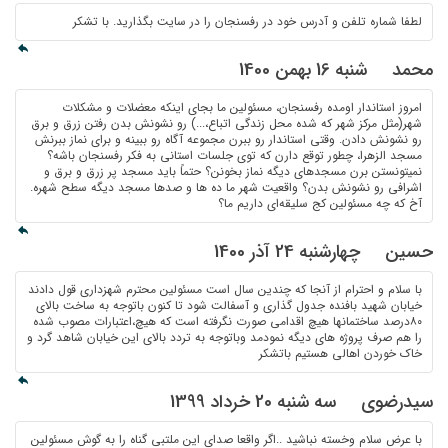
لطفا شماره تلفن و آدرس خود در رفسنجان را در سایت بگذارید. با تشکر
محمد
شنبه 16 بهمن 1400
امروز استاندار اومده رفسنجان، مسئولین ما بجای اینکه معضلات و مشکلات
شهر(مثل مرکز شهر که شده محل زندگی اتباع،...) رو نشونش بدن رفتن زرق و برق
رو نشونش دادن. وقتی استاندار رو ببرن مجموعه آگاه رو ببینه و برای نماز ببرنش
مسجد الزهرا، چطور توقع دارن که توی جلسات استانی به فکر رفسنجان باشه؟
نمیتونستن برن مسجدهای دیگه نماز بخونن؟ حتماً باید مسجد پر زرق و برق و
اشرافی رو نشونش بدن؟ واقعیت شهر ما ده ها و صدها مسجد دیگه سطح شهره.
آخ که چه مسئولین کج سلیقه‌ای داریم ما؟
حسین
چهارشنبه 24 آذر 1400
با سلام و احترام از آنجا که چندین سال است مسئولین محترم شهزداری قول دادند
خیابان شهید بافنده جدول گذاری و آسفالت شود تا کنون باتوجه به ساخت بالای
۸۰درصد ساختمانها هیچ اقدامی صورت نگرفته است که هیچ،اعتبارات مصوب شده
را هم صرف پروژه های دیگه نمودمد وباتوجه به تردد بالای این خیابان شاهد گرد و
خاک خوردن اهالی هستیم باتشکر
سیدرضوی
سه شنبه 20 خرداد 1399
با عرض سلام وخسته نباشید ..اگر واقعا صدای این ملتبی گناه را به گوش مسئولین