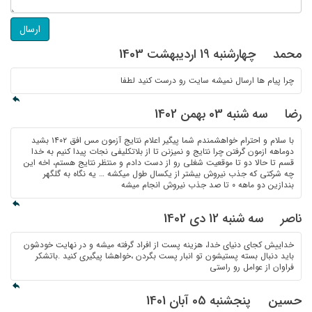
ارسال
محمد
چهارشنبه 19 اردیبهشت 1403
چرا پیام ها ارسال نمیشه سایت رو درست کنید لطفا
رضا
سه شنبه 03 بهمن 1402
با سلام و احترام خواهشمندم شما پیگیر اعلام نتایج آزمون مس افق ۱۴۰۲ بشید
دو‌ماهه ازمون گرفتن چرا نتایج و نمیزنن تا از بلاتکلیفی نجات پیدا کنیم به خدا
قسم تا حالا دو تا موقعیت شغلی رو از دست دادم و منتظر نتایج هستم، اخه این
چه شرکتی که جذب نیروش بیشتر از یکسال طول میکشه … یه نگاه به گلگهر
بندازین دو ماهه ۰ تا صد جذب نیروش انجام میشه
ناصر
سه شنبه 12 دی 1402
خداییش کجای دنیای خدا، هزینه پست از افراد گرفته میشه و در نهایت خودشون
باید دنبال بسته پستیشون تو انبار پست بگردن ،خواهشا پیگیری کنید .باتشکر
فراوان از عوامل رو راستی
حسین
پنجشنبه 05 آبان 1401