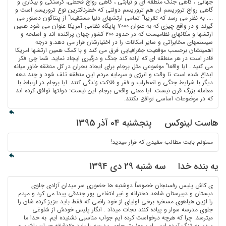
هاست لینوکس
پنجشنبه 04 آذر 1395
ممنونم بابت مطالب مفیدی که قرار میدید!
یه بنده خدا
سه شنبه 29 دی 1394
ی کاش پلیس رفسنجان خصوصاً دوشنبه ها حضوری سر میدان آزادی جلوی
دبستان و دبیرستان شاهد دخترانه و غیر انتفاعی پور جندقی پیدا می کرد و مردم
را ازین هیاهوی مسخره برخی اولیای از خود راضی که فقط باید عزیز کرده شان را
جلوی مدرسه سوار و پیاده کنند نجات میداد . انگار پلیس خودش از شلوغی
میترسد. چرا که هرچه درخواست کرده ایم جواب مناسبی نشنیده ایم. به خدا ما
مردم به تنگ آمده ایم . این ۱۰۰ متر جلوی مدرسه را باید ۲۰دقیقه حیران باشیم و