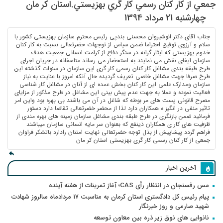
جمعي از كار كنان رسمي كار گري بهزيستي.استان كر مان
چهارشنبه 21 مرداد 1394
جناب آقای دکتر انوشیروان محسنی بندپی رئیس محترم سازمان بهزیستی کشور با
سلام و آرزوی توفیق احتراما ضمن سپاس از توجهات حضرتعالی نسبت به کار کنان
خدوم بهزیستی که ایثار گرانه در سنگر دفاع از کرامت انسانی جمعیت هدف
سازمان ایفای نقش می نمایند به استحضار می رساند متاسفانه در جریان اجرای
طرح طبقه بندی مشاغل کار کنان رسمی کار گری این سازمان در سنوات گذشته این
طرخ صرفا جهت مشاغل خاصی تعریف گردیده حال آنکه امروز با عنایت به نیاز
سازمان ومدارک علمی این کار کنان بخش عمده ای از آنان در مشاغل کار شناسی
فعالیت نموده و عملا به جهت عدم پیش بینی این مشاغل در طرح مذکور از مزایای
مصرح قانونی پست های مر بوطه که شاغل در آن می باشند بی بهره بود واین امر
تاثیر منفی در انگیز ه همکاران دارد لذا از محضر خضرتعالی تقاضا دارد دستور
فرمائید ضمن بازنگری در طرح طبقه بندی مشاغل سازمان زمینه های بهره مندی از
ظزفیت های کار ی همکاران ذینفع که بعنوان سر مایه انسانی سازمان میباشند
فراهم گردد پیشاپیش از بذل توجه حضرتعالی نهایت امتنان رادارد باتشکر فراوان
جمعی از کار کنان رسمی کار گری بهزیستی استان کر مان
آخرین اخبار
مس رفسنجان در انتظار رأی CAS؛ آغاز تمرینات از هفته آینده
پیام رئیس کل دادگستری استان کرمان به مناسبت ۱۷ مردادماه سالروز شهادت
شهید صارمی و روز خبرنگار
نانوایی های نوق زیر ذره بین معاون توسعه