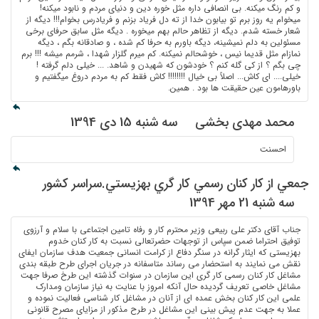
و کم رنگ میکنه. بی انصافی داره مثل خوره دین و دنیای مردم و نابود میکنه!
میخوام یه روز برم تو بیابون خدا از ته دل فریاد بزنم و فریادرس بخوام!!! دیگه از
شعار خسته شدم. دیگه از تظاهر حالم بهم میخوره . دیگه مثل سابق حرفای برخی
مسئولین به دلم نمیشینه، دیگه باورم به حرفا کم شده ، و صادقانه بگم ، دیگه
نمازام مثل قدیما نیس ، خوشحالم نمیکنه. کم میرم گلزار شهدا ، شرمم میشه !!! برم
چی بگم ؟ از کی گله کنم ؟ خودشون که شهیدن و شاهد. ... خیلی دلم گرفته !
خیلی.... ای کاش... اصلاً بی خیال !!!!!!!! کاش فقط کم به مردم دروغ میگفتیم و
باورهامون عین حقیقت ها بود . همین.
محمد مهدی بخشی
سه شنبه 15 دی 1394
احسنت
جمعي از كار كنان رسمي كار گري بهزيستي.سراسر كشور
سه شنبه 21 مهر 1394
جناب آقای دکتر علی ربیعی وزیر محترم کار و رفاه تامین اجتماعی با سلام و آرزوی
توفیق احتراما ضمن سپاس از توجهات حضرتعالی نسبت به کار کنان خدوم
بهزیستی که ایثار گرانه در سنگر دفاع از کرامت انسانی جمعیت هدف سازمان ایفای
نقش می نمایند به استحضار می رساند متاسفانه در جریان اجرای طرح طبقه بندی
مشاغل کار کنان رسمی کار گری این سازمان در سنوات گذشته این طرخ صرفا جهت
مشاغل خاصی تعریف گردیده حال آنکه امروز با عنایت به نیاز سازمان ومدارک
علمی این کار کنان بخش عمده ای از آنان در مشاغل کار شناسی فعالیت نموده و
عملا به جهت عدم پیش بینی این مشاغل در طرح مذکور از مزایای مصرح قانونی