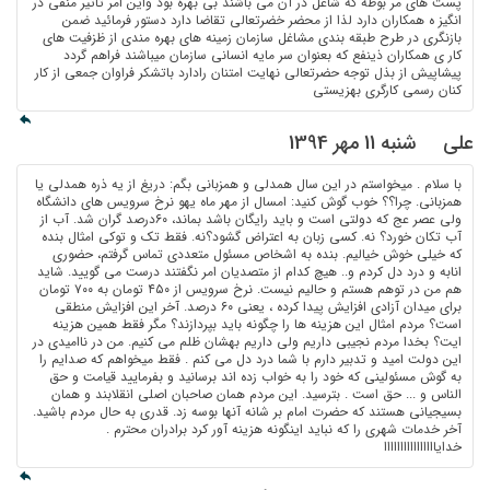
پست های مر بوطه که شاغل در آن می باشند بی بهره بود واین امر تاثیر منفی در
انگیز ه همکاران دارد لذا از محضر خضرتعالی تقاضا دارد دستور فرمائید ضمن
بازنگری در طرح طبقه بندی مشاغل سازمان زمینه های بهره مندی از ظزفیت های
کار ی همکاران ذینفع که بعنوان سر مایه انسانی سازمان میباشند فراهم گردد
پیشاپیش از بذل توجه حضرتعالی نهایت امتنان رادارد باتشکر فراوان جمعی از کار
کنان رسمی کارگری بهزیستی
علی
شنبه 11 مهر 1394
با سلام . میخواستم در این سال همدلی و همزبانی بگم: دریغ از یه ذره همدلی یا
همزبانی. چرا؟؟ خوب گوش کنید: امسال از مهر ماه یهو نرخ سرویس های دانشگاه
ولی عصر عج که دولتی است و باید رایگان باشد بماند، ۶۰درصد گران شد. آب از
آب تکان خورد؟ نه. کسی زبان به اعتراض گشود؟نه. فقط تک و توکی امثال بنده
که خیلی خوش خیالیم. بنده به اشخاص مسئول متعددی تماس گرفتم، حضوری
انابه و درد دل کردم و.. هیچ کدام از متصدیان امر نگفتند درست می گویید. شاید
هم من در توهم هستم و حالیم نیست. نرخ سرویس از ۴۵۰ تومان به ۷۰۰ تومان
برای میدان آزادی افزایش پیدا کرده ، یعنی ۶۰ درصد. آخر این افزایش منطقی
است؟ مردم امثال این هزینه ها را چگونه باید بپردازند؟ مگر فقط همین هزینه
ایت؟ بخدا مردم نجیبی داریم ولی داریم بهشان ظلم می کنیم. من در ناامیدی در
این دولت امید و تدبیر دارم با شما درد دل می کنم . فقط میخواهم که صدایم را
به گوش مسئولینی که خود را به خواب زده اند برسانید و بفرمایید قیامت و حق
الناس و ... حق است . بترسید. این مردم همان صاحبان اصلی انقلابند و همان
بسیجیانی هستند که حضرت امام بر شانه آنها بوسه زد. قدری به حال مردم باشید.
آخر خدمات شهری را که نباید اینگونه هزینه آور کرد برادران محترم .
خدایاااااااااااااااا