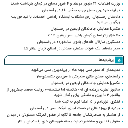
وزارت اطلاعات: ۲۱ مزدور موساد و ۴ شرور مسلح در کرمان بازداشت شدند
توقیف خودروی حامل چوب جنگلی تاغ در رفسنجان
دادستان رفسنجان: رفع مشکلات ایستگاه راه‌آهن احمدآباد با قید فوریت
پیگیری می‌شود
عکس| همایش جاماندگان اربعین در رفسنجان
۱۱۰ هزار زائر استان کرمان راهی سفر اربعین شدند
دستگیری سارقان طلاهای بانوی سالخورده در رفسنجان
مدیر متخلف یک شرکت صنعتی معدنی در استان کرمان برکنار شد
پربازدیدها
نماینده‌ای که مدیر مس بود؛ حالا از بی‌تدبیری مس می‌گوید
رفسنجان، معدن طلای مدیریتی یا سرزمین بلاتصدی‌ها؟
عکس| همایش جاماندگان اربعین در رفسنجان
سالروز اسارت رزمنده ای که «شکسته اما ننشسته»/ روایت محمد جعفرپور از
والفجر ۳ تا پیری و دلتنگی برای رفقای شهید
تفکری: قراردادم را نه امضا کردم نه ثبت شد!
بازدید از پروژه های در دست اجرای شرکت مس در رفسنجان
از هشدار به هنجارشکنان جامعه تا گلایه از حضور کمرنگ مسئولان در میدان
معرفی فعالین و مشاهیر تجارت پسته شهرستان های رفسنجان و انار