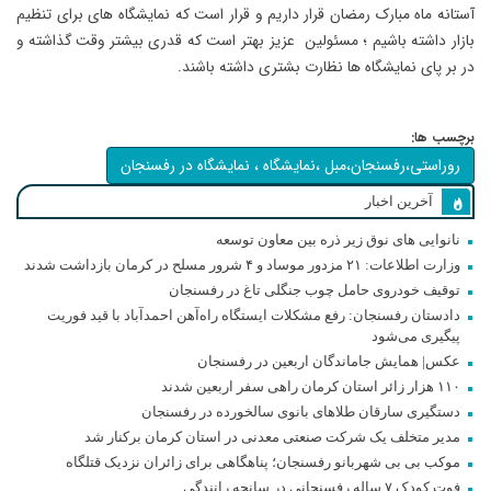
آستانه ماه مبارک رمضان قرار داریم و قرار است که نمایشگاه های برای تنظیم
بازار داشته باشیم ؛ مسئولین عزیز بهتر است که قدری بیشتر وقت گذاشته و
در بر پای نمایشگاه ها نظارت بشتری داشته باشند.
برچسب ها:
روراستی،رفسنجان،مبل ،نمایشگاه ، نمایشگاه در رفسنجان
آخرین اخبار
نانوایی های نوق زیر ذره بین معاون توسعه
وزارت اطلاعات: ۲۱ مزدور موساد و ۴ شرور مسلح در کرمان بازداشت شدند
توقیف خودروی حامل چوب جنگلی تاغ در رفسنجان
دادستان رفسنجان: رفع مشکلات ایستگاه راه‌آهن احمدآباد با قید فوریت
پیگیری می‌شود
عکس| همایش جاماندگان اربعین در رفسنجان
۱۱۰ هزار زائر استان کرمان راهی سفر اربعین شدند
دستگیری سارقان طلاهای بانوی سالخورده در رفسنجان
مدیر متخلف یک شرکت صنعتی معدنی در استان کرمان برکنار شد
موکب بی بی شهربانو رفسنجان؛ پناهگاهی برای زائران نزدیک قتلگاه
فوت کودک ۷ ساله رفسنجانی در سانحه رانندگی