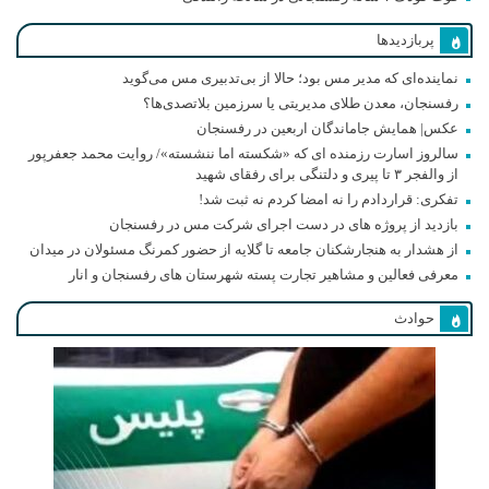
پربازدیدها
نماینده‌ای که مدیر مس بود؛ حالا از بی‌تدبیری مس می‌گوید
رفسنجان، معدن طلای مدیریتی یا سرزمین بلاتصدی‌ها؟
عکس| همایش جاماندگان اربعین در رفسنجان
سالروز اسارت رزمنده ای که «شکسته اما ننشسته»/ روایت محمد جعفرپور
از والفجر ۳ تا پیری و دلتنگی برای رفقای شهید
تفکری: قراردادم را نه امضا کردم نه ثبت شد!
بازدید از پروژه های در دست اجرای شرکت مس در رفسنجان
از هشدار به هنجارشکنان جامعه تا گلایه از حضور کمرنگ مسئولان در میدان
معرفی فعالین و مشاهیر تجارت پسته شهرستان های رفسنجان و انار
حوادث