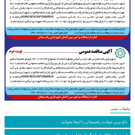
تبلیغات متنی
داغ ترین حوادث رفسنجان را اینجا بخوانید
از مدیران غافل تا ماهیگیران قابل در رفسنجان