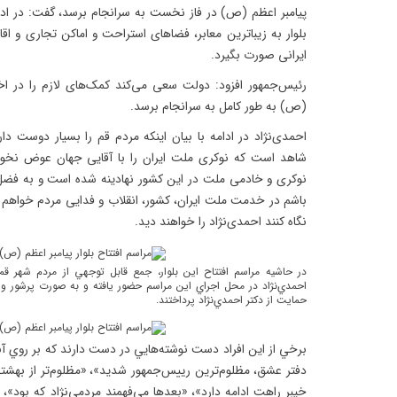
پیامبر اعظم (ص) در فاز نخست به سرانجام برسد، گفت: در اد
بلوار به زیباترین معابر، فضاهای استراحت و اماکن تجاری و اق
ایرانی صورت بگیرد.
رئیس‌جمهور افزود: دولت سعی می‌کند کمک‌های لازم را در اختیا
(ص) به طور کامل به سرانجام برسد.
احمدی‌نژاد در ادامه با بیان اینکه مردم قم را بسیار دوست دا
شاهد است که نوکری ملت ایران را با آقایی جهان عوض نخوا
نوکری و خادمی ملت در این کشور نهادینه شده است و به فضل ا
باشم در خدمت ملت ایران، کشور، انقلاب و فدایی مردم خواهم ب
نگاه کنند احمدی‌نژاد را خواهند دید.
در حاشيه مراسم افتتاح اين بلوار، جمع قابل توجهي از مردم شهر قم
احمدي‌نژاد در محل اجراي اين مراسم حضور يافته و به صورت پرشور و
حمايت از دکتر احمدي‌نژاد پرداختند.
برخي از اين افراد دست نوشته‌هايي در دست دارند که بر روي آن
دفتر عشق، مظلوم‌ترين رييس‌جمهور شديد»، «مظلوم‌تر از بهشت
خيبر راهت ادامه دارد»، «بعدها مي‌فهمند مردمي‌نژاد که بود»،