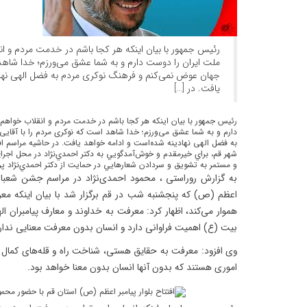
رئیس جمهور با بیان اینکه هر کجا باشم در خدمت مردم و ا
ملت ایران را دوست دارم و به شما عشق می‌ورزم؛ خدا شاهد 
جهان عوض نمی‌کنم و فرهنگ نوکری مردم به فضل الهی نهاد
یافت. در […]
رئیس جمهور با بیان اینکه هر کجا باشم در خدمت مردم و انقلاب خواهم
دارم و به شما عشق می‌ورزم؛ خدا شاهد است که نوکری مردم را با آقای
به فضل الهی نهادینه شده‌است و ادامه خواهد یافت. در حاشيه مراسم افت
شهر قم، براي خيرمقدم و خوش‌آمدگويي به دکتر احمدي‌نژاد در محل اجرا
و مستمر به تشويق و سردادن شعارهايي در حمايت از دکتر احمدي‌نژاد پرد
به گزارش روراستی ، محمود احمدی‌نژاد در مراسم جشن شعبانیه 
اعظم (ص) که پنجشنبه شب در قم برگزار شد با بیان اینکه مع
هموار می‌کند، اظهار کرد: معرفت به خداوند و معارف پیامبران
بیت (ع) اهمیت فراوانی دارد و انسان بدون معرفت معنایی ندار
وی افزود: معرفت به حقایق هستی، شناخت راه و قله‌های کمال و
اموری هستند که بدون آنها انسان بدون معنا خواهد بود.