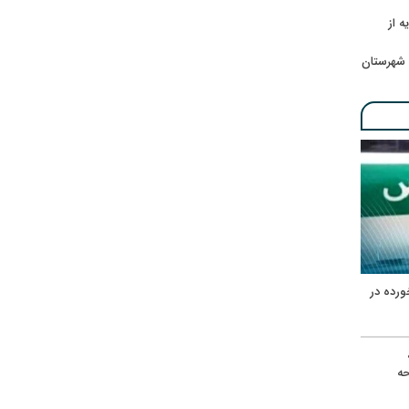
ه از
 شهرستان
ورده در
ه
حه