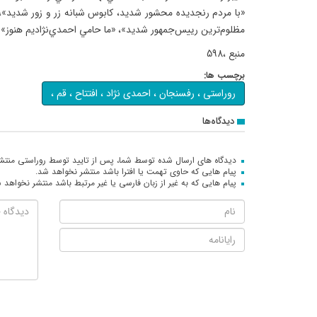
«با مردم رنجديده محشور شديد، کابوس شبانه زر و زور شديد»
مظلوم‌ترين رييس‌جمهور شديد»، «ما حامي احمدي‌نژاديم هنوز».
منبع ،598
برچسب ها:
روراستی ، رفسنجان ، احمدی نژاد ، افتتاح ، قم ،
دیدگاه‌ها
دیدگاه های ارسال شده توسط شما، پس از تایید توسط روراستی منتش
پیام هایی که حاوی تهمت یا افترا باشد منتشر نخواهد شد.
پیام هایی که به غیر از زبان فارسی یا غیر مرتبط باشد منتشر نخواهد 