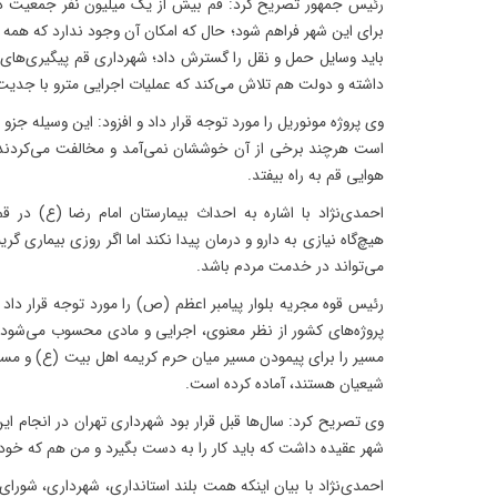
رئیس جمهور تصریح کرد: قم بیش از یک میلیون نفر جمعیت دار
برای این شهر فراهم شود؛ حال که امکان آن وجود ندارد که همه 
باید وسایل حمل و نقل را گسترش داد؛ شهرداری قم پیگیری‌های ف
داشته و دولت هم تلاش می‌کند که عملیات اجرایی مترو با جدیت
وی پروژه مونوریل را مورد توجه قرار داد و افزود: این وسیله جز
است هرچند برخی از آن خوششان نمی‌آمد و مخالفت می‌کردند؛
هوایی قم به راه بیفتد.
احمدی‌نژاد با اشاره به احداث بیمارستان امام رضا (ع) در ق
هیچ‌گاه نیازی به دارو و درمان پیدا نکند اما اگر روزی بیماری گ
می‌تواند در خدمت مردم باشد.
رئیس قوه مجریه بلوار پیامبر اعظم (ص) را مورد توجه قرار داد
پروژه‌های کشور از نظر معنوی، اجرایی و مادی محسوب می‌شود؛ 
مسیر را برای پیمودن مسیر میان حرم کریمه اهل بیت (ع) و 
شیعیان هستند، آماده کرده است.
وی تصریح کرد: سال‌ها قبل قرار بود شهرداری تهران در انجام ا
شهر عقیده داشت که باید کار را به دست بگیرد و من هم که خود 
احمدی‌نژاد با بیان اینکه همت بلند استانداری، شهرداری، شورا