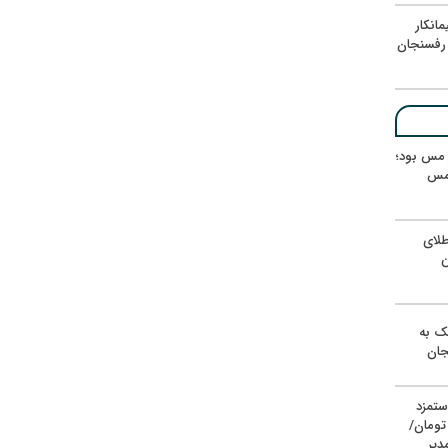
انکار
رفسنجان
ر مس بود؛
 مس
لای
ن
یک به
جان
ستمزد
یون تومان/
دیر