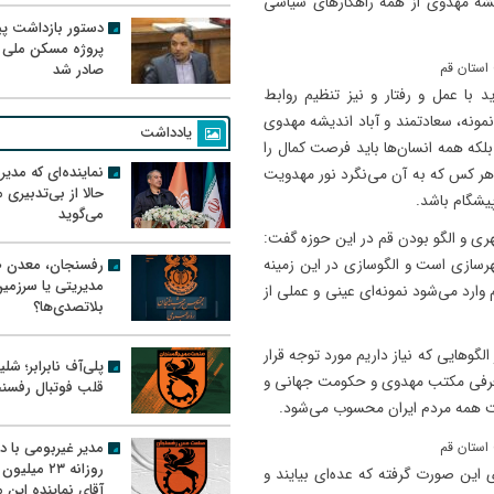
ه مهدوی از همه راهکارهای سیاسی
دستور بازداشت پیم
پروژه مسکن ملی 
صادر شد
اید با عمل و رفتار و نیز تنظیم روابط
نمونه، سعادتمند و آباد اندیشه مهدوی
یادداشت
بلکه همه انسان‌ها باید فرصت کمال را
نماینده‌ای که مدی
 هر کس که به آن می‌نگرد نور مهدویت
حالا از بی‌تدبیری
پیشگام باشد.
می‌گوید
ری و الگو بودن قم در این حوزه گفت:
رفسنجان، معدن ط
رسازی است و الگوسازی در این زمینه
مدیریتی یا سرزمی
ارد می‌شود نمونه‌ای عینی و عملی از
بلاتصدی‌ها؟
 الگوهایی که نیاز داریم مورد توجه قرار
پلی‌آف نابرابر؛ شل
 معرفی مکتب مهدوی و حکومت جهانی و
قلب فوتبال رفسن
ت همه مردم ایران محسوب می‌شود.
مدیر غیربومی با د
روزانه ۲۳ میل
ی این صورت گرفته که عده‌ای بیایند و
آقای نماینده این م