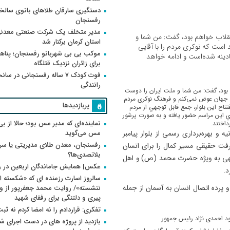
دستگیری سارقان طلاهای بانوی سالخو
رفسنجان
مدیر متخلف یک شرکت صنعتی معدنی
نقلاب خواهم بود، گفت: من شما و
استان کرمان برکنار شد
است که نوکری مردم را با آقایی
موکب بی بی شهربانو رفسنجان؛ پناه
ینه شده‌است و ادامه خواهد
برای زائران نزدیک قتلگاه
فوت کودک ۷ ساله رفسنجانی در سان
رانندگی
 بود، گفت: من شما و ملت ایران را دوست
ی جهان عوض نمی‌کنم و فرهنگ نوکری مردم
پربازدیدها
تاح اين بلوار، جمع قابل توجهي از مردم
ي اين مراسم حضور يافته و به صورت پرشور
نماینده‌ای که مدیر مس بود؛ حالا از بی
اختند.
مس می‌گوید
و بهره‌برداری رسمی از بلوار پیامبر
رفسنجان، معدن طلای مدیریتی یا سر
رفت حقیقی مسیر کمال را برای انسان
بلاتصدی‌ها؟
 الهی به ویژه حضرت محمد (ص) و اهل
عکس| همایش جاماندگان اربعین در 
د.
سالروز اسارت رزمنده ای که «شکسته ام
 پرده اتصال انسان به آسمان از جمله
پیری و دلتنگی برای رفقای شهید
تفکری: قراردادم را نه امضا کردم نه ثب
بازدید از پروژه های در دست اجرای