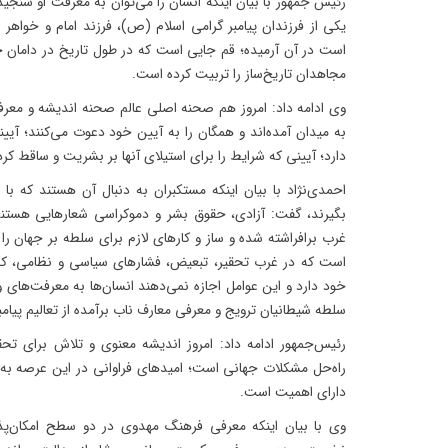
رئیس جمهور با بیان اینکه انسان را می‌توان به معرفت او سنجی
یکی از فرزندان پیامبر گرامی اسلام (ص)، فرزند امام و خواهر ام
است در آن آرمیده؛ قم جایی است که در طول تاریخ در دامان خو
مجاهدان تاریخ‌ساز را تربیت کرده است.
وی ادامه داد: امروز هم صحنه اصلی عالم صحنه اندیشه و معرف
به میدان آمده‌اند و همگان را به آیین خود دعوت می‌کنند؛ آی
دارد؛ آیینی که شرایط را برای استیلای آنها بر بشریت و ساقط کردن
احمدی‌نژاد با بیان اینکه مستکبران به دنبال آن هستند که با
بگیرند، گفت: آزادی، حقوق بشر و دموکراسی شعارهایی هستن
غرب برافراشته شده و ساز و کارهای لازم برای سلطه بر جهان را
است که در غرب تحقیر، تبعیض، فشارهای سیاسی و نظامی، کشتا
خود دارد و این عوامل اجازه نمی‌دهند انسان‌ها به معرفت‌های وا
سلطه شیطانیان ترویج و معرفی معارف ناب برآمده از تعالیم پیا
رئیس‌جمهور ادامه داد: امروز اندیشه معنوی و تلاش برای ت
راه‌حل مشکلات جهانی است؛ امیدهای فراوانی در این عرصه به ق
دارای اهمیت است.
وی با بیان اینکه معرفی فرهنگ مهدوی در دو سطح امکان‌پ