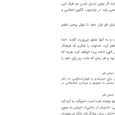
امه کار یعنی تبدیل شدن دو طرف این
امتی باید در چارچوب الگوی اسلامی و
ر قم قرار دهد تا بلوار پیامبر اعظم
رد و به آنها عشق می‌ورزد، گفت: خدا
هم کرد؛ خداوند را شاکرم که فرهنگ
لهی ادامه پیدا خواهد کرد، هرجا که
ود و هر زمان که ملت زیر پای خود را
، براي خيرمقدم و خوش‌آمدگويي به دکتر
 مستمر به تشويق و سردادن شعارهايي در
ها نوشته شده است «سوگند به آيه آيه
ي، خدوم‌تر از رجايي»، «پيش به سوي
 «دلمان براي سادگي‌ات تنگ مي‌شود»،