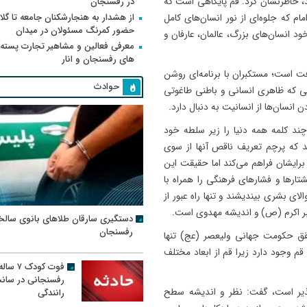
د، خاطرنشان کرد: قم پایگاهی است که
در رفسنجان
از هشدار به هنجارشکنان جامعه تا گلای
ام که جلوه‌ای از نور انسان‌های کامل
حضور کمرنگ مسئولان در میدان
د انسان‌های بزرگ، عالمان، عارفان و
معرفی فعالین و مشاهیر تجارت پسته
های رفسنجان و انار
ت است؛ مستکبران با برنامه‌ای روشن
حوادث
ینی که ظاهری انسانی و باطنی طاغوتی
 انسان‌ها از انسانیت به دنبال دارد.
 چند کلمه همه دنیا را زیر سلطه خود
د که پرچم تعریف ناقص آنها از سوی
 برایشان فراهم می‌کند اما حقیقت این
رها و فشارهای فرهنگی را همراه با
لای بشری بیندیشند و تنها راه عبور از
مبر اکرم (ص) و اندیشه مهدوی است.
دستگیری سارقان طلاهای بانوی سالخ
رفسنجان
حقق حکومت جهانی ولیعصر (عج) تنها
م وجود دارد زیرا قم از ابعاد مختلف
فوت کودک ۷ سال
رفسنجانی در سان
ذیر است، گفت: نظر و اندیشه سطح
رانندگی