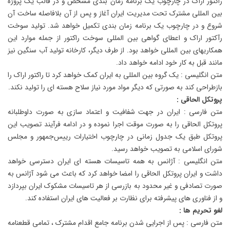
راکتور اراک در چارچوب یک برنامه زمان بندی مشخص و در قالب یک پروژه
بین المللی مشترک تحت مدیریت ایران آغاز و پس از آن بلافاصله ساخت آن
شروع و در چارچوب یک برنامه زمان بندی تکمیل خواهد شد. تولید سوخت
رآکتور اراک و اعطای گواهی بین المللی سوخت راکتور از جمله موارد این
همکاریهای بین المللی خواهد بود. از طرف دیگر، کارخانه تولید آب سنگین نیز
مانند قبل به کار خود ادامه خواهد داد.
متن انگلیسی : یک گروه بین المللی به ایران کمک خواهد کرد تا راکتور اراک را
بازطراحی کند به صورتی که دیگر مواد مورد نیاز سلاح هسته ای را تولید نکند.
پروتکل الحاقی :
متن فارسی : ایران در جهت شفافیت و اعتماد سازی به صورت داوطلبانه
پروتکل الحاقی را به صورت موقت اجرا نموده و در ادامه فرآیند تصویب این
پروتکل طبق یک جدول زمانی در چارچوب اختیارات رییس‌جمهور و مجلس
شورای اسلامی به تصویب خواهد رسید.
متن انگلیسی : آژانس به همه تاسیسات هسته ای ایران دسترسی خواهد
داشت و ایران پروتکل الحاقی را امضا خواهد کرد که باعث می شود آژانس به
صورت تصادفی و غیر محدود به بازرسی از هر تاسیسات مشکوک ایران بپردازد
و از فناوری های پیشرفته برای نظارت بر فعالیت های ایران استفاده کند.
لغو تحریم ها :
متن فارسی : پس از اجرایی شدن برنامه جامع اقدام مشترک ، تمامی قطعنامه