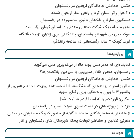
عکس| همایش جاماندگان اربعین در رفسنجان
۱۱۰ هزار زائر استان کرمان راهی سفر اربعین شدند
دستگیری سارقان طلاهای بانوی سالخورده در رفسنجان
مدیر متخلف یک شرکت صنعتی معدنی در استان کرمان برکنار شد
موکب بی بی شهربانو رفسنجان؛ پناهگاهی برای زائران نزدیک قتلگاه
فوت کودک ۷ ساله رفسنجانی در سانحه رانندگی
پربازدیدها
نماینده‌ای که مدیر مس بود؛ حالا از بی‌تدبیری مس می‌گوید
رفسنجان، معدن طلای مدیریتی یا سرزمین بلاتصدی‌ها؟
عکس| همایش جاماندگان اربعین در رفسنجان
سالروز اسارت رزمنده ای که «شکسته اما ننشسته»/ روایت محمد جعفرپور از
والفجر ۳ تا پیری و دلتنگی برای رفقای شهید
تفکری: قراردادم را نه امضا کردم نه ثبت شد!
بازدید از پروژه های در دست اجرای شرکت مس در رفسنجان
از هشدار به هنجارشکنان جامعه تا گلایه از حضور کمرنگ مسئولان در میدان
معرفی فعالین و مشاهیر تجارت پسته شهرستان های رفسنجان و انار
حوادث