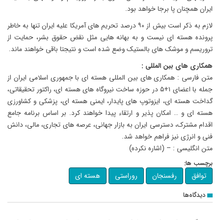
ایران همچنان پا برجا خواهد بود.
لازم به ذکر است بیش از ۹۰ درصد تحریم های آمریکا علیه ایران تنها به خاطر
پرونده هسته ای نیست و به بهانه هایی مثل نقض حقوق بشر، حمایت از
تروریسم و موشک های بالستیک وضع شده است و نتیجتا باقی خواهند ماند.
همکاری های بین المللی :
متن فارسی : همکاری های بین المللی هسته ای با جمهوری اسلامی ایران از
جمله با اعضای ۱+۵ در حوزه ساخت نیروگاه های هسته ای، راکتور تحقیقاتی،
گداخت هسته ای، ایزوتوپ های پایدار، ایمنی هسته ای، پزشکی و کشاورزی
هسته ای و … امکان پذیر و ارتقاء پیدا خواهند کرد. بر اساس برنامه جامع
اقدام مشترک، دسترسی ایران به بازار جهانی، عرصه های تجاری، مالی، دانش
فنی و انرژی نیز فراهم خواهد شد.
متن انگلیسی : – (اشاره نکرده)
برچسب ها:
توافق
رفسنجان
روراستی
هسته ای
دیدگاه‌ها