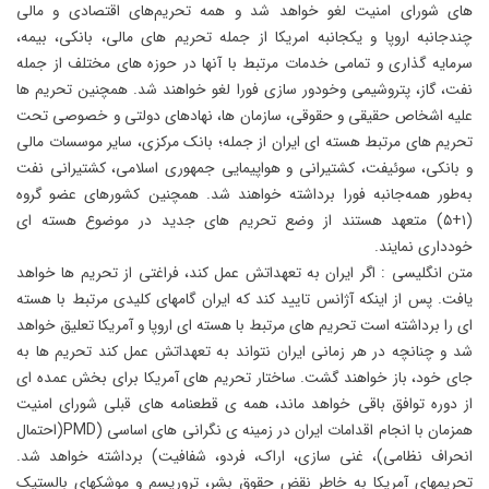
های شورای امنیت لغو خواهد شد و همه تحریم‌های اقتصادی و مالی
چندجانبه اروپا و یکجانبه امریکا از جمله تحریم های مالی، بانکی، بیمه،
سرمایه گذاری و تمامی خدمات مرتبط با آنها در حوزه های مختلف از جمله
نفت، گاز، پتروشیمی وخودور سازی فورا لغو خواهند شد. همچنین تحریم ها
علیه اشخاص حقیقی و حقوقی، سازمان ها، نهادهای دولتی و خصوصی تحت
تحریم های مرتبط هسته ای ایران از جمله؛ بانک مرکزی، سایر موسسات مالی
و بانکی، سوئیفت، کشتیرانی و هواپیمایی جمهوری اسلامی، کشتیرانی نفت
به‌طور همه‌جانبه فورا برداشته خواهند شد. همچنین کشورهای عضو گروه
(۱+۵) متعهد هستند از وضع تحریم های جدید در موضوع هسته ای
خودداری نمایند.
متن انگلیسی : اگر ایران به تعهداتش عمل کند، فراغتی از تحریم ها خواهد
یافت. پس از اینکه آژانس تایید کند که ایران گامهای کلیدی مرتبط با هسته
ای را برداشته است تحریم های مرتبط با هسته ای اروپا و آمریکا تعلیق خواهد
شد و چنانچه در هر زمانی ایران نتواند به تعهداتش عمل کند تحریم ها به
جای خود، باز خواهند گشت. ساختار تحریم های آمریکا برای بخش عمده ای
از دوره توافق باقی خواهد ماند، همه ی قطعنامه های قبلی شورای امنیت
همزمان با انجام اقدامات ایران در زمینه ی نگرانی های اساسی (PMD(احتمال
انحراف نظامی)، غنی سازی، اراک، فردو، شفافیت) برداشته خواهد شد.
تحریمهای آمریکا به خاطر نقض حقوق بشر، تروریسم و موشکهای بالستیک