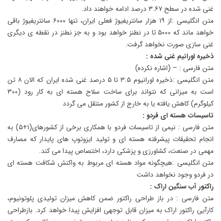
غنی شده در سطح ۳.۶۷ درصد ادامه خواهند داد.
متن انگلیسی :از ۱۹ هزار سانتریفیوژ فعلی ایران، تنها ۶۰۰۰ سانتریفیوژ باقی
خواهد ماند که ۵۰۰۰ تا در نطنز خواهد بود و به جز نطنز در نقطه ی دیگری
غنی سازی صورت نخواهد گرفت.
ذخیره اورانیم غنی شده :
متن فارسی : – (اشاره نکرده)
متن انگلیسی :ذخیره اورانیوم ۳.۵ تا ۵ درصد غنی شده ایران که الان ۸ تن
است به میزانی که نتواند برای ساخت سلاح هسته ای به کار رود (۳۰۰
کیلوگرم) کاهش یافته یا به خارج از کشور منتقل می گردد
تاسیسات هسته ای فردو :
متن فارسی : نیمی از تاسیسات فردو با همکاری برخی از کشورهای(۱+۵) به
انجام تحقیقات پیشرفته هسته ای و تولید ایزوتوپ های پایدار که مصارف
مهمی در صنعت، کشاورزی و پزشکی دارد، اختصاص پیدا می کند.
متن انگلیسی :هیچگونه مواد هسته ای مربوط به واکنش شکافت هسته ای
در فردو وجود نخواهد داشت
راکتور آب سنگین اراک :
متن فارسی : در باز طراحی راکتور ضمن کاهش میزان تولیدی پلوتونیوم،
کارآیی راکتور اراک به میزان قابل توجهی افزایش پیدا خواهد کرد. بازطراحی